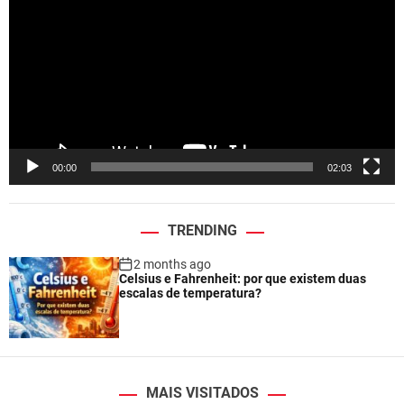
d
e
o
P
l
a
y
e
00:00
02:03
r
TRENDING
2 months ago
Celsius e Fahrenheit: por que existem duas
escalas de temperatura?
MAIS VISITADOS