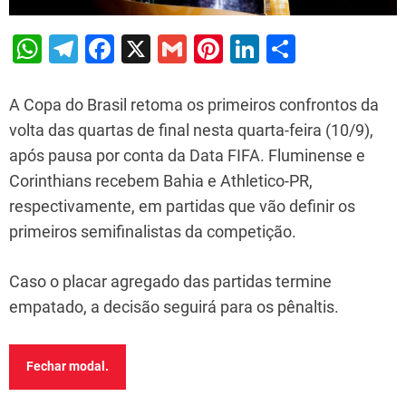
W
T
F
X
G
Pi
Li
S
h
el
a
m
nt
n
h
at
e
c
ai
er
k
ar
A Copa do Brasil retoma os primeiros confrontos da
s
gr
e
l
e
e
e
volta das quartas de final nesta quarta-feira (10/9),
após pausa por conta da Data FIFA. Fluminense e
A
a
b
st
dI
Corinthians recebem Bahia e Athletico-PR,
p
m
o
n
respectivamente, em partidas que vão definir os
p
o
primeiros semifinalistas da competição.
k
Caso o placar agregado das partidas termine
empatado, a decisão seguirá para os pênaltis.
Fechar modal.