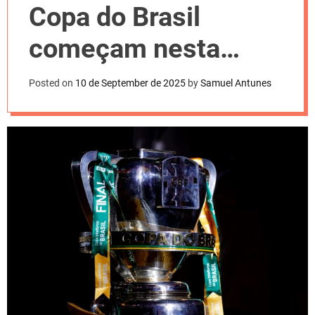
l
Copa do Brasil
o
r
m
começam nesta
o
d
quarta. Confira
e
Posted on
10 de September de 2025
by
Samuel Antunes
agenda