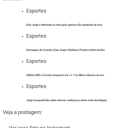
Esportes
Kaio Jorge é detonado na web após apertar mão quebrada de rival
Esportes
Destaques do Cruzeiro, Kaio Jorge e Matheus Pereira sofrem lesões
Esportes
Atlético-MG e Cruzeiro empatam em 1 x 1 no último clássico do ano
Esportes
Jorge Sampaoli fala sobre retomar confiança e alerta sofre desfalques
Veja a postagem:
Ver essa foto no Instagram