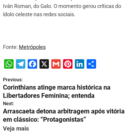
Iván Roman, do Galo. O momento gerou críticas do
ídolo celeste nas redes sociais.
Fonte:
Metrópoles
W
T
F
X
G
Pi
Li
S
h
el
a
m
nt
n
h
Previous:
P
at
e
c
ai
er
k
ar
Corinthians atinge marca histórica na
s
gr
e
l
e
e
e
o
Libertadores Feminina; entenda
A
a
b
st
dI
s
Next:
p
m
o
n
Arrascaeta detona arbitragem após vitória
t
p
o
em clássico: “Protagonistas”
n
k
Veja mais