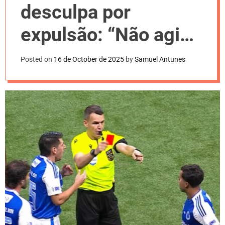
l
desculpa por
o
r
m
expulsão: “Não agi
o
d
da melhor forma”
e
Posted on
16 de October de 2025
by
Samuel Antunes