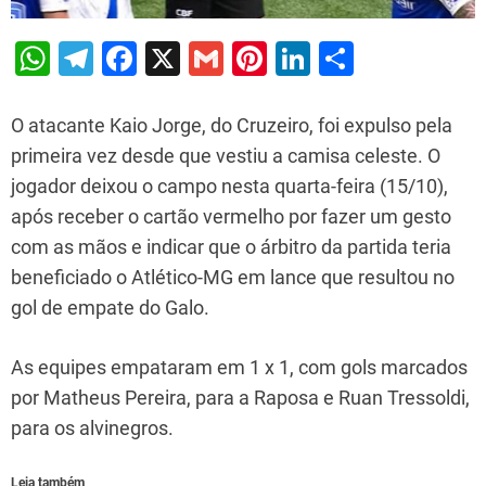
W
T
F
X
G
Pi
Li
S
h
el
a
m
nt
n
h
at
e
c
ai
er
k
ar
O atacante Kaio Jorge, do Cruzeiro, foi expulso pela
s
gr
e
l
e
e
e
primeira vez desde que vestiu a camisa celeste. O
jogador deixou o campo nesta quarta-feira (15/10),
A
a
b
st
dI
após receber o cartão vermelho por fazer um gesto
p
m
o
n
com as mãos e indicar que o árbitro da partida teria
p
o
beneficiado o Atlético-MG em lance que resultou no
k
gol de empate do Galo.
As equipes empataram em 1 x 1, com gols marcados
por Matheus Pereira, para a Raposa e Ruan Tressoldi,
para os alvinegros.
Leia também