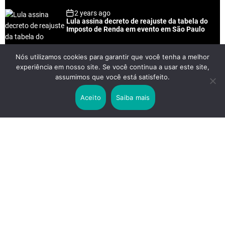
2 years ago
Lula assina decreto de reajuste da tabela do
Imposto de Renda em evento em São Paulo
Nós utilizamos cookies para garantir que você tenha a melhor
experiência em nosso site. Se você continua a usar este site,
2 years ago
assumimos que você está satisfeito.
Lei Rouanet e Petrobras financiam evento em
que Lula pediu votos para Boulos
Aceito
Saiba mais
2 years ago
Os 20 Benefícios do Chá Verde
LINKS IMPORTANTES
Política de Privacidade