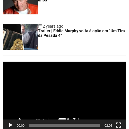
2 years ago
Trailer | Eddie Murphy volta à ação em “Um Tira
da Pesada 4”
V
i
d
e
o
P
l
a
y
e
00:00
02:03
r