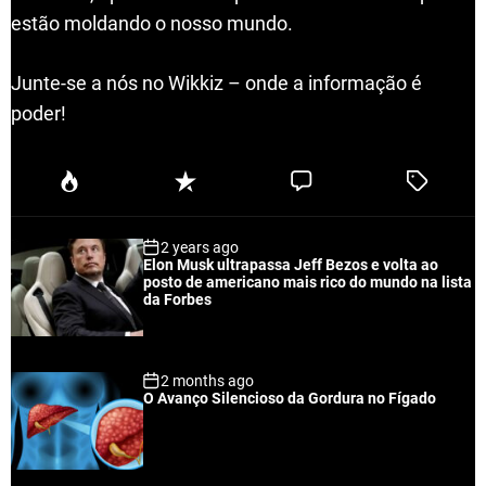
estão moldando o nosso mundo.
Junte-se a nós no Wikkiz – onde a informação é
poder!
P
R
C
T
o
e
o
a
p
c
m
g
2 years ago
u
e
m
g
Elon Musk ultrapassa Jeff Bezos e volta ao
l
n
e
e
posto de americano mais rico do mundo na lista
a
t
n
d
da Forbes
r
t
2 months ago
O Avanço Silencioso da Gordura no Fígado