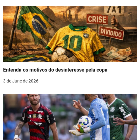
a
v
i
g
a
t
Entenda os motivos do desinteresse pela copa
i
3 de June de 2026
o
n