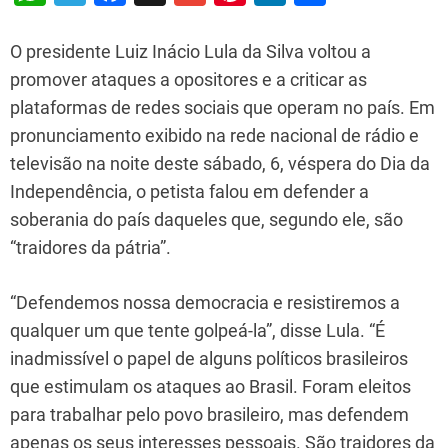
h
el
a
m
nt
n
h
at
e
c
ai
er
k
ar
O presidente Luiz Inácio Lula da Silva voltou a
s
gr
e
l
e
e
e
promover ataques a opositores e a criticar as
plataformas de redes sociais que operam no país. Em
A
a
b
st
dI
pronunciamento exibido na rede nacional de rádio e
p
m
o
n
televisão na noite deste sábado, 6, véspera do Dia da
p
o
Independência, o petista falou em defender a
k
soberania do país daqueles que, segundo ele, são
“traidores da pátria”.
“Defendemos nossa democracia e resistiremos a
qualquer um que tente golpeá-la”, disse Lula. “É
inadmissível o papel de alguns políticos brasileiros
que estimulam os ataques ao Brasil. Foram eleitos
para trabalhar pelo povo brasileiro, mas defendem
apenas os seus interesses pessoais. São traidores da