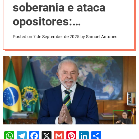
l
soberania e ataca
o
r
m
opositores:
o
d
‘Traidores da pátria’
e
Posted on
7 de September de 2025
by
Samuel Antunes
W
T
F
X
G
Pi
Li
S