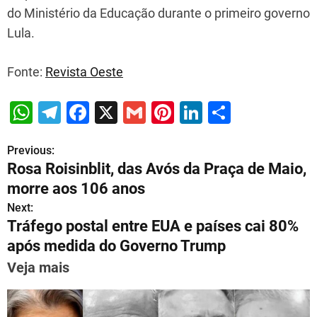
do Ministério da Educação durante o primeiro governo
Lula.
Fonte:
Revista Oeste
W
T
F
X
G
Pi
Li
S
h
el
a
m
nt
n
h
Previous:
P
at
e
c
ai
er
k
ar
Rosa Roisinblit, das Avós da Praça de Maio,
s
gr
e
l
e
e
e
o
morre aos 106 anos
A
a
b
st
dI
s
Next:
p
m
o
n
Tráfego postal entre EUA e países cai 80%
t
p
o
após medida do Governo Trump
n
k
Veja mais
a
v