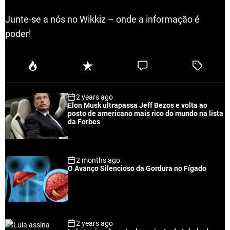
Junte-se a nós no Wikkiz – onde a informação é
poder!
P
R
C
T
o
e
o
a
p
c
m
g
2 years ago
u
e
m
g
Elon Musk ultrapassa Jeff Bezos e volta ao
l
n
e
e
posto de americano mais rico do mundo na lista
a
t
n
d
da Forbes
r
t
2 months ago
O Avanço Silencioso da Gordura no Fígado
2 years ago