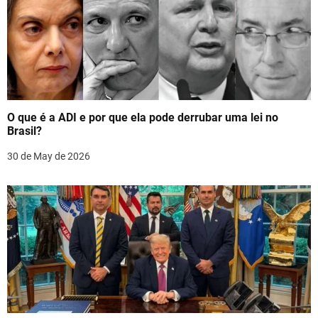
i
g
a
t
O que é a ADI e por que ela pode derrubar uma lei no
i
Brasil?
o
30 de May de 2026
n