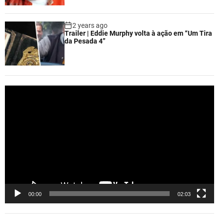
2 years ago
Trailer | Eddie Murphy volta à ação em “Um Tira
da Pesada 4”
V
i
d
e
o
P
l
a
y
e
00:00
02:03
r