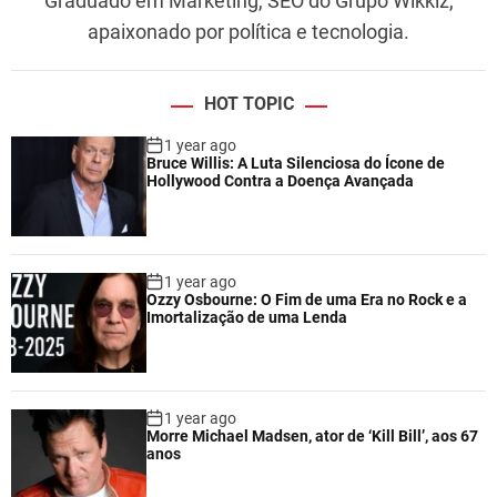
Graduado em Marketing, SEO do Grupo Wikkiz,
apaixonado por política e tecnologia.
HOT TOPIC
1 year ago
Bruce Willis: A Luta Silenciosa do Ícone de
Hollywood Contra a Doença Avançada
1 year ago
Ozzy Osbourne: O Fim de uma Era no Rock e a
Imortalização de uma Lenda
1 year ago
Morre Michael Madsen, ator de ‘Kill Bill’, aos 67
anos