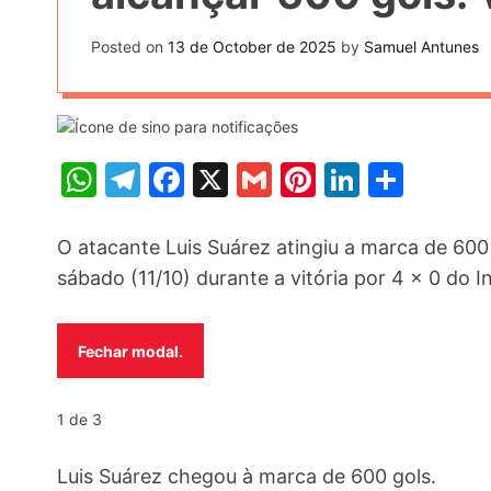
t
k
n
h
e
Posted on
13 de October de 2025
by
Samuel Antunes
k
a
r
e
r
e
d
e
s
I
W
T
F
X
G
Pi
Li
S
t
n
h
el
a
m
nt
n
h
at
e
c
ai
er
k
ar
O atacante Luis Suárez atingiu a marca de 600 
s
gr
e
l
e
e
e
sábado (11/10) durante a vitória por 4 x 0 do I
A
a
b
st
dI
p
m
o
n
Fechar modal.
p
o
k
1 de 3
Luis Suárez chegou à marca de 600 gols.