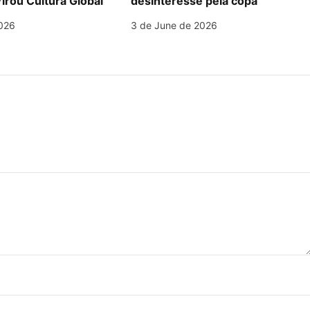
irou Cultura Global
desinteresse pela copa
026
3 de June de 2026