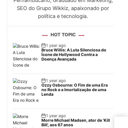
Pernambucano, Graduado em Marketing,
SEO do Grupo Wikkiz, apaixonado por
política e tecnologia.
HOT TOPIC
1 year ago
Bruce Willis: A Luta Silenciosa do
Ícone de Hollywood Contra a
Doença Avançada
1 year ago
Ozzy Osbourne: O Fim de uma Era
no Rock e a Imortalização de uma
Lenda
1 year ago
Morre Michael Madsen, ator de ‘Kill
saib
Bill’, aos 67 anos