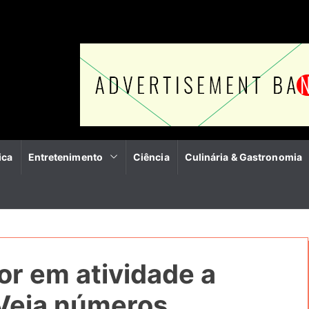
ica
Entretenimento
Ciência
Culinária & Gastronomia
or em atividade a
 Veja números