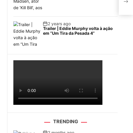
B
2 years ago
Trailer | Eddie Murphy volta à ação
em “Um Tira da Pesada 4”
TRENDING
2 months ago