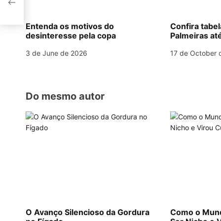
i
g
Entenda os motivos do
Confira tabe
desinteresse pela copa
Palmeiras até
a
3 de June de 2026
17 de October 
t
i
o
Do mesmo autor
n
O Avanço Silencioso da Gordura
Como o Mund