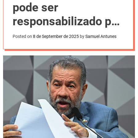
l
pode ser
o
r
m
responsabilizado por
o
d
terceiros
e
Posted on
8 de September de 2025
by
Samuel Antunes