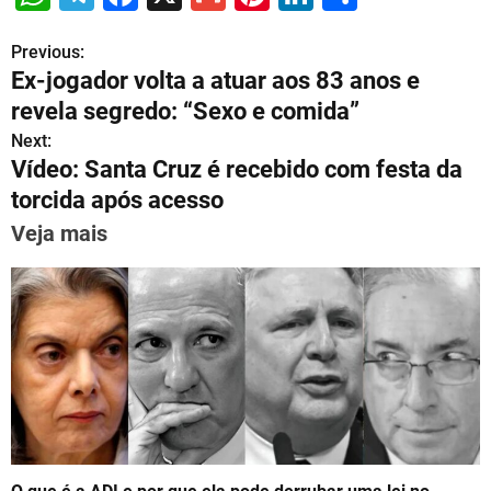
h
el
a
m
nt
n
h
Previous:
P
at
e
c
ai
er
k
ar
Ex-jogador volta a atuar aos 83 anos e
s
gr
e
l
e
e
e
o
revela segredo: “Sexo e comida”
A
a
b
st
dI
s
Next:
p
m
o
n
Vídeo: Santa Cruz é recebido com festa da
t
p
o
torcida após acesso
n
k
Veja mais
a
v
i
g
a
t