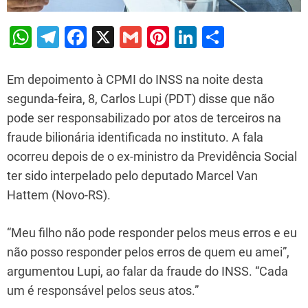
W
T
F
X
G
Pi
Li
S
h
el
a
m
nt
n
h
at
e
c
ai
er
k
ar
Em depoimento à CPMI do INSS na noite desta
s
gr
e
l
e
e
e
segunda-feira, 8, Carlos Lupi (PDT) disse que não
pode ser responsabilizado por atos de terceiros na
A
a
b
st
dI
fraude bilionária identificada no instituto. A fala
p
m
o
n
ocorreu depois de o ex-ministro da Previdência Social
p
o
ter sido interpelado pelo deputado Marcel Van
k
Hattem (Novo-RS).
“Meu filho não pode responder pelos meus erros e eu
não posso responder pelos erros de quem eu amei”,
argumentou Lupi, ao falar da fraude do INSS. “Cada
um é responsável pelos seus atos.”