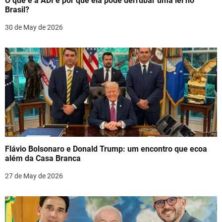
O que é a ADI e por que ela pode derrubar uma lei no
i
Brasil?
o
30 de May de 2026
n
Flávio Bolsonaro e Donald Trump: um encontro que ecoa
além da Casa Branca
27 de May de 2026