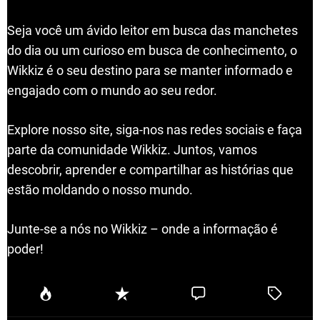
Seja você um ávido leitor em busca das manchetes
do dia ou um curioso em busca de conhecimento, o
Wikkiz é o seu destino para se manter informado e
engajado com o mundo ao seu redor.
Explore nosso site, siga-nos nas redes sociais e faça
parte da comunidade Wikkiz. Juntos, vamos
descobrir, aprender e compartilhar as histórias que
estão moldando o nosso mundo.
Junte-se a nós no Wikkiz – onde a informação é
poder!
P
R
C
T
o
e
o
a