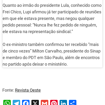
Quanto ao irmão do presidente Lula, conhecido como
Frei Chico, Lupi afirmou já ter participado de reuniões
em que ele estava presente, mas negou qualquer
pedido pessoal: “Nunca lhe fez pedido de ninguém,
ele estava na representação sindical.”
O ex-ministro também confirmou ter recebido “mais
de cinco vezes” Milton Carvalho, presidente do Sinap
e membro do PDT em São Paulo, além de encontros
no partido após deixar o ministério.
Fonte:
Revista Oeste
W
T
F
X
G
Pi
Li
S