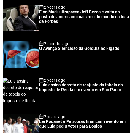
p
c
m
g
2 years ago
u
e
m
g
Elon Musk ultrapassa Jeff Bezos e volta ao
l
n
e
e
posto de americano mais rico do mundo na lista
a
t
n
d
da Forbes
r
t
2 months ago
O Avanço Silencioso da Gordura no Fígado
2 years ago
Lula assina decreto de reajuste da tabela do
Imposto de Renda em evento em São Paulo
2 years ago
Lei Rouanet e Petrobras financiam evento em
que Lula pediu votos para Boulos