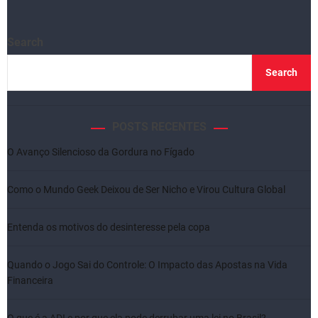
Search
Search
POSTS RECENTES
O Avanço Silencioso da Gordura no Fígado
Como o Mundo Geek Deixou de Ser Nicho e Virou Cultura Global
Entenda os motivos do desinteresse pela copa
Quando o Jogo Sai do Controle: O Impacto das Apostas na Vida
Financeira
O que é a ADI e por que ela pode derrubar uma lei no Brasil?