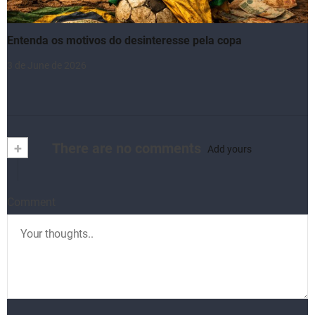
Entenda os motivos do desinteresse pela copa
3 de June de 2026
+
There are no comments
Add yours
Comment