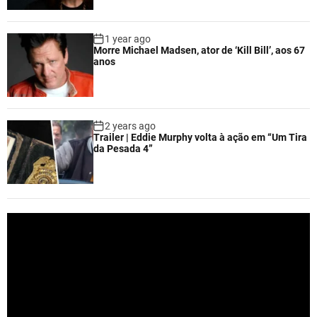
1 year ago
Morre Michael Madsen, ator de ‘Kill Bill’, aos 67
anos
2 years ago
Trailer | Eddie Murphy volta à ação em “Um Tira
da Pesada 4”
V
i
d
e
o
P
l