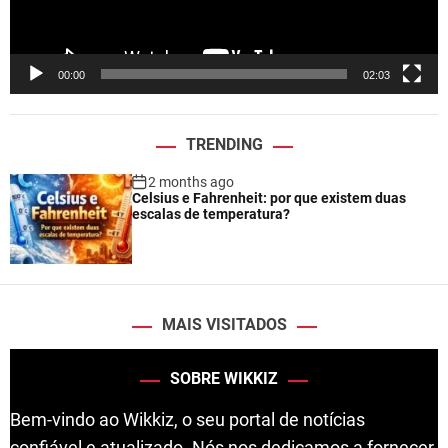
a
y
e
00:00
02:03
r
TRENDING
2 months ago
Celsius e Fahrenheit: por que existem duas
escalas de temperatura?
MAIS VISITADOS
SOBRE WIKKIZ
Bem-vindo ao Wikkiz, o seu portal de notícias
confiável e atualizado. Nós nos dedicamos a fornecer