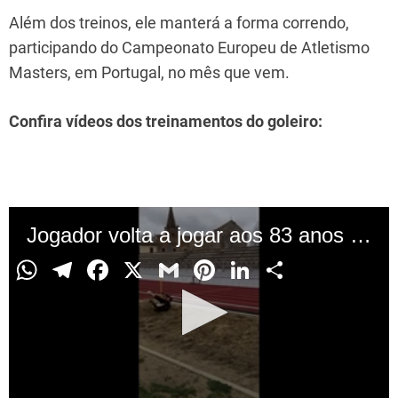
Além dos treinos, ele manterá a forma correndo,
participando do Campeonato Europeu de Atletismo
Masters, em Portugal, no mês que vem.
Confira vídeos dos treinamentos do goleiro:
Fonte:
Metrópoles
W
T
F
X
G
Pi
Li
S
h
el
a
m
nt
n
h
Previous:
P
at
e
c
ai
er
k
ar
Vídeos ironizam o 7 de Setembro em
s
gr
e
l
e
e
e
o
Brasília
A
a
b
st
dI
s
Next: