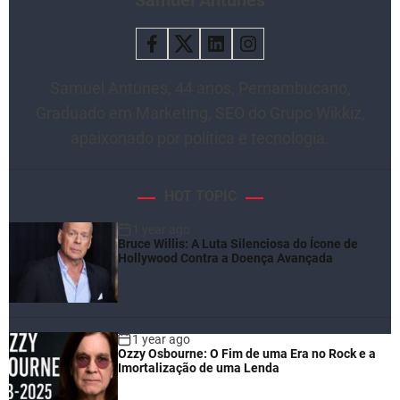
Samuel Antunes, 44 anos, Pernambucano,
Graduado em Marketing, SEO do Grupo Wikkiz,
apaixonado por política e tecnologia.
HOT TOPIC
1 year ago
Bruce Willis: A Luta Silenciosa do Ícone de
Hollywood Contra a Doença Avançada
1 year ago
Ozzy Osbourne: O Fim de uma Era no Rock e a
Imortalização de uma Lenda