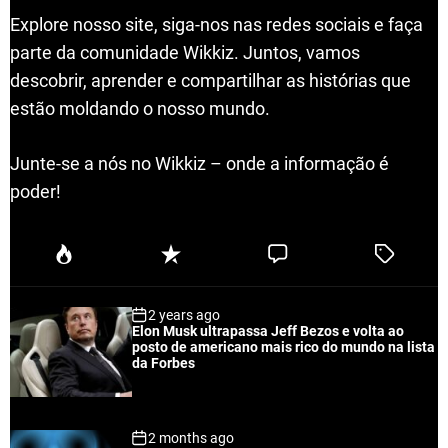
Explore nosso site, siga-nos nas redes sociais e faça
parte da comunidade Wikkiz. Juntos, vamos
descobrir, aprender e compartilhar as histórias que
estão moldando o nosso mundo.
Junte-se a nós no Wikkiz – onde a informação é
poder!
P
R
C
T
o
e
o
a
p
c
m
g
2 years ago
u
e
m
g
Elon Musk ultrapassa Jeff Bezos e volta ao
l
n
e
e
posto de americano mais rico do mundo na lista
a
t
n
d
da Forbes
r
t
2 months ago