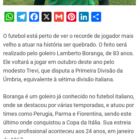
W
T
F
X
G
Pi
Li
S
h
el
a
m
nt
n
h
at
e
c
ai
er
k
ar
O futebol está perto de ver o recorde de jogador mais
s
gr
e
l
e
e
e
velho a atuar na história ser quebrado. O feito será
realizado pelo goleiro Lamberto Boranga, de 83 anos.
A
a
b
st
dI
Ele voltará a jogar em outubro deste ano pelo
p
m
o
n
modesto Trevi, que disputa a Primeira Divisão da
p
o
Úmbria, equivalente à sétima divisão italiana.
k
Boranga é um goleiro já conhecido no futebol italiano,
onde se destacou por várias temporadas, e atuou por
times como Perugia, Parma e Fiorentina, sendo este
último onde conquistou a Copa da Itália. Sua estreia
como profissional aconteceu aos 24 anos, em janeiro