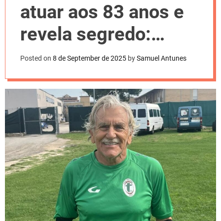
l
atuar aos 83 anos e
o
r
m
revela segredo:
o
d
“Sexo e comida”
e
Posted on
8 de September de 2025
by
Samuel Antunes