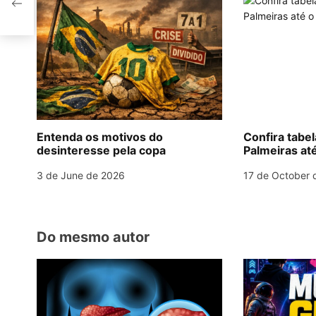
p
o
n
k
a
v
i
g
Entenda os motivos do
Confira tabe
desinteresse pela copa
Palmeiras até
a
3 de June de 2026
17 de October 
t
i
o
Do mesmo autor
n