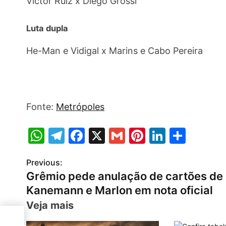
Victor Ruiz x Diego Grossi
Luta dupla
He-Man e Vidigal x Marins e Cabo Pereira
Fonte:
Metrópoles
W
T
F
X
G
Pi
Li
S
h
el
a
m
nt
n
h
Previous:
P
at
e
c
ai
er
k
ar
Grêmio pede anulação de cartões de
s
gr
e
l
e
e
e
o
Kanemann e Marlon em nota oficial
A
a
b
st
dI
s
Veja mais
p
m
o
n
es
t