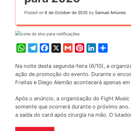
t
k
n
h
e
Posted on
6 de October de 2025
by
Samuel Antunes
k
a
r
e
r
e
d
e
s
I
W
T
F
X
G
Pi
Li
S
t
n
h
el
a
m
nt
n
h
at
e
c
ai
er
k
ar
Na noite desta segunda-feira (6/10), a orga
s
gr
e
l
e
e
e
ação de promoção do evento. Durante o encont
Freitas e Diego Alemão acontecerá apenas em
A
a
b
st
dI
p
m
o
n
Após o anúncio, a organização do Fight Music 
p
o
somente que ocorrerá durante o próximo ano. 
k
a saída do card após cirurgia na mão. O lutad