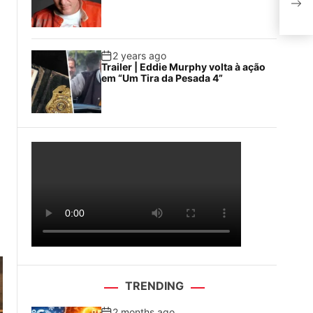
Bru
2 years ago
Trailer | Eddie Murphy volta à ação
em “Um Tira da Pesada 4”
TRENDING
2 months ago