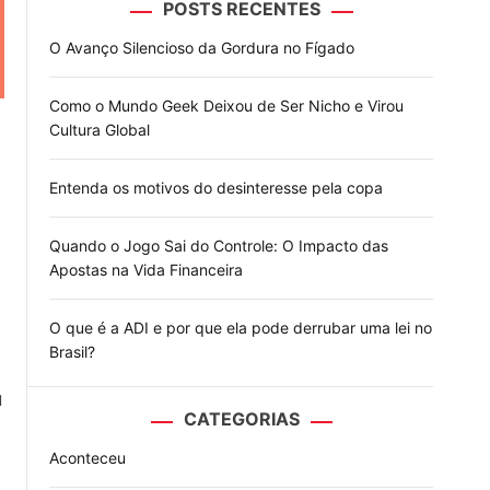
POSTS RECENTES
o
d
O Avanço Silencioso da Gordura no Fígado
e
Como o Mundo Geek Deixou de Ser Nicho e Virou
Cultura Global
Entenda os motivos do desinteresse pela copa
Quando o Jogo Sai do Controle: O Impacto das
Apostas na Vida Financeira
O que é a ADI e por que ela pode derrubar uma lei no
Brasil?
u
CATEGORIAS
Aconteceu