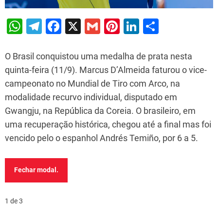
W
T
F
X
G
Pi
Li
S
h
el
a
m
nt
n
h
at
e
c
ai
er
k
ar
O Brasil conquistou uma medalha de prata nesta
s
gr
e
l
e
e
e
quinta-feira (11/9). Marcus D’Almeida faturou o vice-
campeonato no Mundial de Tiro com Arco, na
A
a
b
st
dI
modalidade recurvo individual, disputado em
p
m
o
n
Gwangju, na República da Coreia. O brasileiro, em
p
o
uma recuperação histórica, chegou até a final mas foi
k
vencido pelo o espanhol Andrés Temiño, por 6 a 5.
Fechar modal.
1 de 3