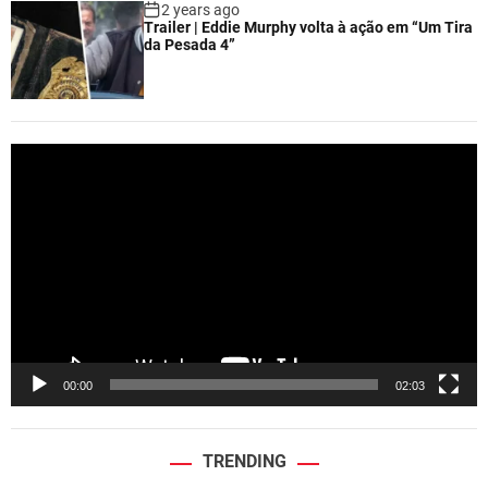
2 years ago
Trailer | Eddie Murphy volta à ação em “Um Tira
da Pesada 4”
V
i
d
e
o
P
l
a
y
e
00:00
02:03
r
TRENDING