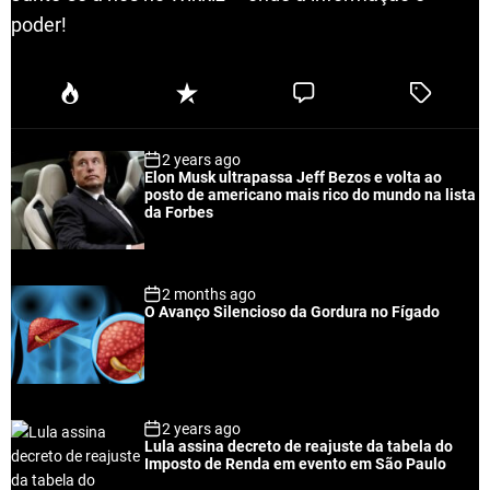
poder!
P
R
C
T
o
e
o
a
p
c
m
g
2 years ago
u
e
m
g
Elon Musk ultrapassa Jeff Bezos e volta ao
l
n
e
e
posto de americano mais rico do mundo na lista
a
t
n
d
da Forbes
r
t
2 months ago
O Avanço Silencioso da Gordura no Fígado
2 years ago
Lula assina decreto de reajuste da tabela do
Imposto de Renda em evento em São Paulo