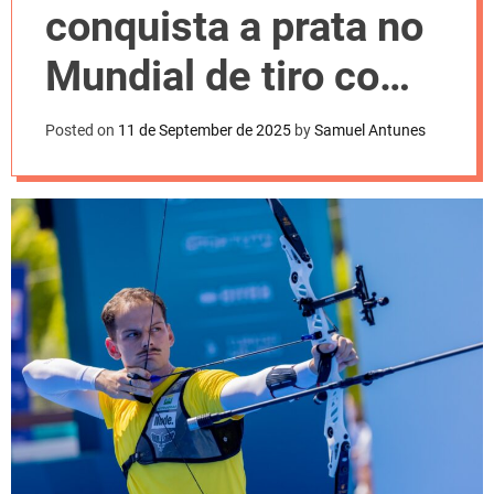
l
conquista a prata no
o
r
m
Mundial de tiro com
o
d
arco
e
Posted on
11 de September de 2025
by
Samuel Antunes