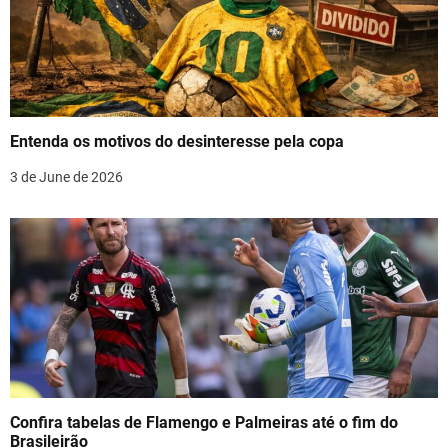
i
g
a
t
Entenda os motivos do desinteresse pela copa
i
3 de June de 2026
o
n
Confira tabelas de Flamengo e Palmeiras até o fim do
Brasileirão