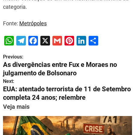
categoria.
Fonte:
Metrópoles
W
T
F
X
G
Pi
Li
S
h
el
a
m
nt
n
h
Previous:
P
at
e
c
ai
er
k
ar
As divergências entre Fux e Moraes no
s
gr
e
l
e
e
e
o
julgamento de Bolsonaro
A
a
b
st
dI
s
Next:
p
m
o
n
EUA: atentado terrorista de 11 de Setembro
t
p
o
completa 24 anos; relembre
n
k
Veja mais
a
v