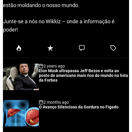
estão moldando o nosso mundo.
Junte-se a nós no Wikkiz – onde a informação é
poder!
P
R
C
T
o
e
o
a
p
c
m
g
2 years ago
u
e
m
g
Elon Musk ultrapassa Jeff Bezos e volta ao
l
n
e
e
posto de americano mais rico do mundo na lista
a
t
n
d
da Forbes
r
t
2 months ago
O Avanço Silencioso da Gordura no Fígado