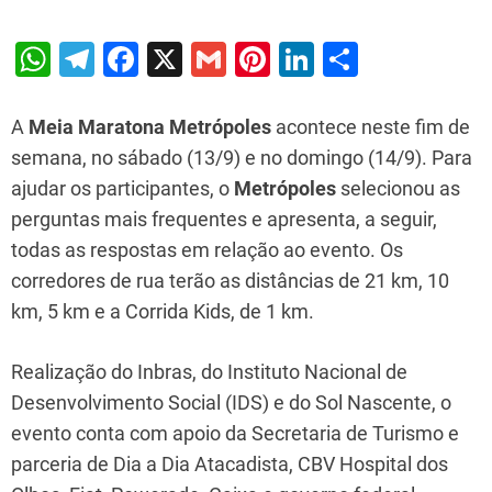
W
T
F
X
G
Pi
Li
S
h
el
a
m
nt
n
h
at
e
c
ai
er
k
ar
A
Meia Maratona Metrópoles
acontece neste fim de
s
gr
e
l
e
e
e
semana, no sábado (13/9) e no domingo (14/9). Para
ajudar os participantes, o
Metrópoles
selecionou as
A
a
b
st
dI
perguntas mais frequentes e apresenta, a seguir,
p
m
o
n
todas as respostas em relação ao evento. Os
p
o
corredores de rua terão as distâncias de 21 km, 10
k
km, 5 km e a Corrida Kids, de 1 km.
Realização do Inbras, do Instituto Nacional de
Desenvolvimento Social (IDS) e do Sol Nascente, o
evento conta com apoio da Secretaria de Turismo e
parceria de Dia a Dia Atacadista, CBV Hospital dos