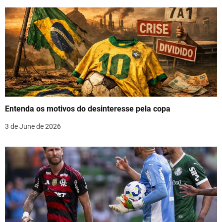
a
v
i
g
a
t
Entenda os motivos do desinteresse pela copa
i
3 de June de 2026
o
n