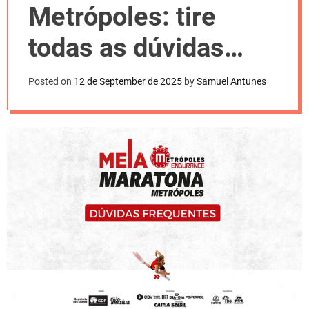
l
Metrópoles: tire
o
r
m
todas as dúvidas
o
d
antes das disputas
e
Posted on
12 de September de 2025
by
Samuel Antunes