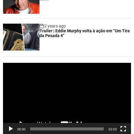
2 years ago
Trailer | Eddie Murphy volta à ação em “Um Tira
da Pesada 4”
V
i
d
e
o
P
l
a
y
e
00:00
02:03
r