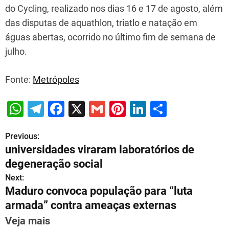
do Cycling, realizado nos dias 16 e 17 de agosto, além
das disputas de aquathlon, triatlo e natação em
águas abertas, ocorrido no último fim de semana de
julho.
Fonte:
Metrópoles
W
T
F
X
G
Pi
Li
S
h
el
a
m
nt
n
h
Previous:
P
at
e
c
ai
er
k
ar
universidades viraram laboratórios de
s
gr
e
l
e
e
e
o
degeneração social
A
a
b
st
dI
s
Next:
p
m
o
n
Maduro convoca população para “luta
t
p
o
armada” contra ameaças externas
n
k
Veja mais