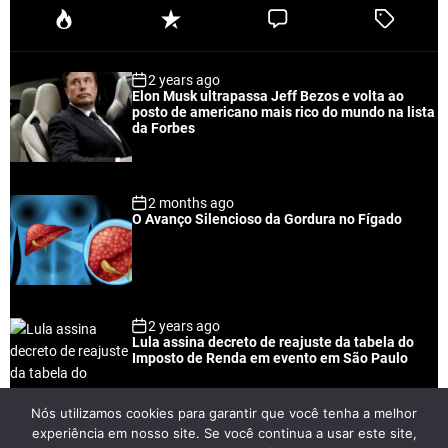
P
R
C
T
o
e
o
a
p
c
m
g
2 years ago
u
e
m
g
Elon Musk ultrapassa Jeff Bezos e volta ao
l
n
e
e
posto de americano mais rico do mundo na lista
a
t
n
d
da Forbes
r
t
2 months ago
O Avanço Silencioso da Gordura no Fígado
2 years ago
Lula assina decreto de reajuste da tabela do
Imposto de Renda em evento em São Paulo
Nós utilizamos cookies para garantir que você tenha a melhor
experiência em nosso site. Se você continua a usar este site,