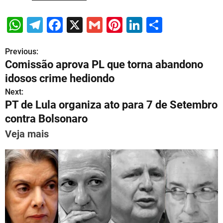
W
T
F
X
G
Pi
Li
S
h
el
a
m
nt
n
h
Previous:
P
at
e
c
ai
er
k
ar
Comissão aprova PL que torna abandono
s
gr
e
l
e
e
e
o
idosos crime hediondo
A
a
b
st
dI
s
Next:
p
m
o
n
PT de Lula organiza ato para 7 de Setembro
t
p
o
contra Bolsonaro
n
k
Veja mais
a
v
i
g