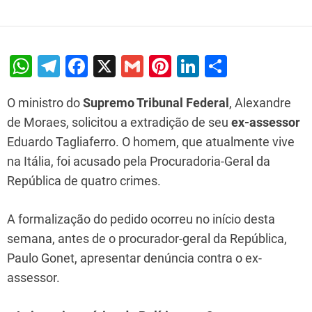
W
T
F
X
G
Pi
Li
S
h
el
a
m
nt
n
h
O ministro do
Supremo Tribunal Federal
, Alexandre
at
e
c
ai
er
k
ar
de Moraes, solicitou a extradição de seu
ex-assessor
s
gr
e
l
e
e
e
Eduardo Tagliaferro. O homem, que atualmente vive
A
a
b
st
dI
na Itália, foi acusado pela Procuradoria-Geral da
p
m
o
n
República de quatro crimes.
p
o
k
A formalização do pedido ocorreu no início desta
semana, antes de o procurador-geral da República,
Paulo Gonet, apresentar denúncia contra o ex-
assessor.