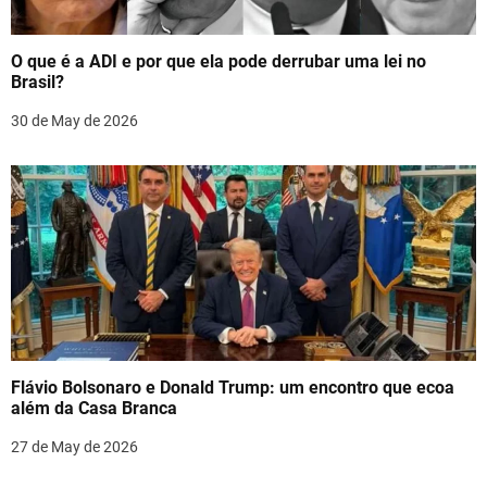
a
t
O que é a ADI e por que ela pode derrubar uma lei no
i
Brasil?
o
30 de May de 2026
n
Flávio Bolsonaro e Donald Trump: um encontro que ecoa
além da Casa Branca
27 de May de 2026