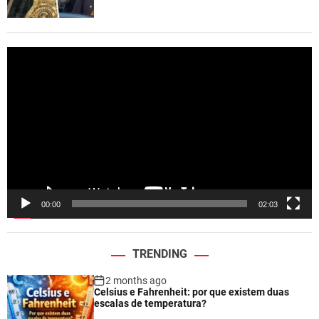
V
i
d
e
o
P
l
a
y
e
00:00
02:03
r
TRENDING
2 months ago
Celsius e Fahrenheit: por que existem duas
escalas de temperatura?