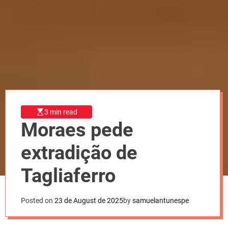
l
o
r
m
o
d
e
3 min read
Moraes pede
extradição de
Tagliaferro
Posted on
23 de August de 2025
by
samuelantunespe