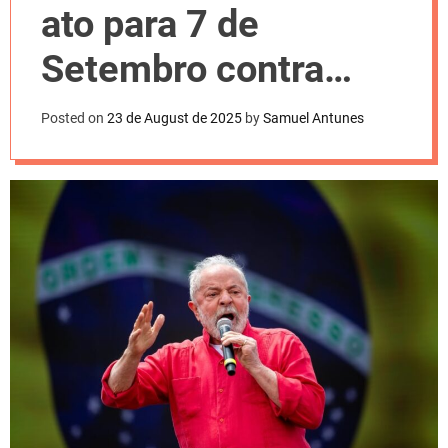
l
ato para 7 de
o
r
m
Setembro contra
o
d
Bolsonaro
e
Posted on
23 de August de 2025
by
Samuel Antunes