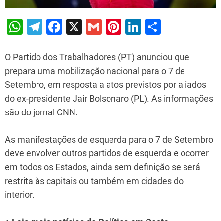
W
T
F
X
G
Pi
Li
S
h
el
a
m
nt
n
h
at
e
c
ai
er
k
ar
O Partido dos Trabalhadores (PT) anunciou que
s
gr
e
l
e
e
e
prepara uma mobilização nacional para o 7 de
Setembro, em resposta a atos previstos por aliados
A
a
b
st
dI
do ex-presidente Jair Bolsonaro (PL). As informações
p
m
o
n
são do jornal CNN.
p
o
k
As manifestações de esquerda para o 7 de Setembro
deve envolver outros partidos de esquerda e ocorrer
em todos os Estados, ainda sem definição se será
restrita às capitais ou também em cidades do
interior.