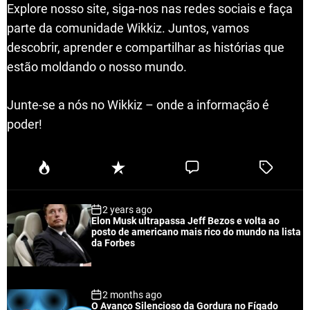
Explore nosso site, siga-nos nas redes sociais e faça
parte da comunidade Wikkiz. Juntos, vamos
descobrir, aprender e compartilhar as histórias que
estão moldando o nosso mundo.
Junte-se a nós no Wikkiz – onde a informação é
poder!
P
R
C
T
o
e
o
a
p
c
m
g
2 years ago
u
e
m
g
Elon Musk ultrapassa Jeff Bezos e volta ao
l
n
e
e
posto de americano mais rico do mundo na lista
a
t
n
d
da Forbes
r
t
2 months ago
O Avanço Silencioso da Gordura no Fígado