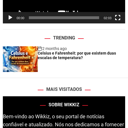
a
y
e
00:00
02:03
r
TRENDING
2 months ago
Celsius e Fahrenheit: por que existem duas
escalas de temperatura?
MAIS VISITADOS
SOBRE WIKKIZ
Bem-vindo ao Wikkiz, o seu portal de notícias
confiável e atualizado. Nós nos dedicamos a fornecer