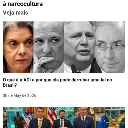
p
m
o
n
à narcocultura
t
p
o
Veja mais
n
k
a
v
i
g
a
O que é a ADI e por que ela pode derrubar uma lei no
t
Brasil?
i
30 de May de 2026
o
n