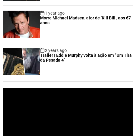
1 year ago
Morre Michael Madsen, ator de ‘Kill Bill’, aos 67
anos
2 years ago
Trailer | Eddie Murphy volta à ação em “Um Tira
da Pesada 4”
V
i
d
e
o
P
l