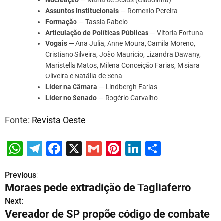
Assuntos Institucionais
— Romenio Pereira
Formação
— Tassia Rabelo
Articulação de Políticas Públicas
— Vitoria Fortuna
Vogais
— Ana Julia, Anne Moura, Camila Moreno,
Cristiano Silveira, João Mauricio, Lizandra Dawany,
Maristella Matos, Milena Conceição Farias, Misiara
Oliveira e Natália de Sena
Líder na Câmara
— Lindbergh Farias
Líder no Senado
— Rogério Carvalho
Fonte:
Revista Oeste
W
T
F
X
G
Pi
Li
S
h
el
a
m
nt
n
h
Previous:
P
at
e
c
ai
er
k
ar
Moraes pede extradição de Tagliaferro
s
gr
e
l
e
e
e
o
Next:
A
a
b
st
dI
Vereador de SP propõe código de combate
s