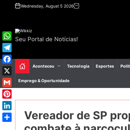
S
Wednesday, August 5 2026
k
i
p
t
o
Seu Portal de Notícias!
c
W
o
n
h
T
t
a
e
Aconteceu
Tecnologia
Esportes
Polít
e
F
n
t
l
a
t
X
Emprego & Oportunidade
s
e
c
A
G
g
e
p
m
r
P
b
p
a
Vereador de SP pro
a
i
o
L
i
m
n
o
i
combate à narcocul
S
l