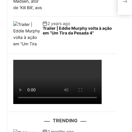
pel
2 years ago
Trailer | Eddie Murphy volta à ação
em “Um Tira da Pesada 4”
a
TRENDING
2 months ago