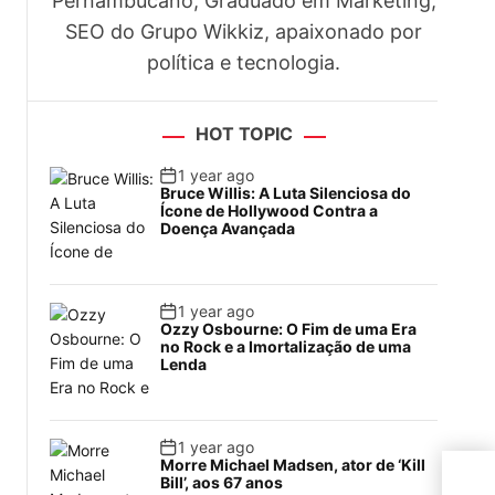
Pernambucano, Graduado em Marketing,
SEO do Grupo Wikkiz, apaixonado por
política e tecnologia.
HOT TOPIC
1 year ago
Bruce Willis: A Luta Silenciosa do
Ícone de Hollywood Contra a
Doença Avançada
1 year ago
Ozzy Osbourne: O Fim de uma Era
no Rock e a Imortalização de uma
Lenda
1 year ago
Morre Michael Madsen, ator de ‘Kill
A fr
Bill’, aos 67 anos