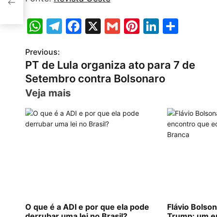
W
T
F
X
G
Pi
Li
S
h
el
a
m
nt
n
h
Previous:
P
at
e
c
ai
er
k
ar
PT de Lula organiza ato para 7 de
s
gr
e
l
e
e
e
o
Setembro contra Bolsonaro
A
a
b
st
dI
s
Veja mais
p
m
o
n
t
p
o
n
k
a
v
i
g
O que é a ADI e por que ela pode
Flávio Bolso
derrubar uma lei no Brasil?
Trump: um e