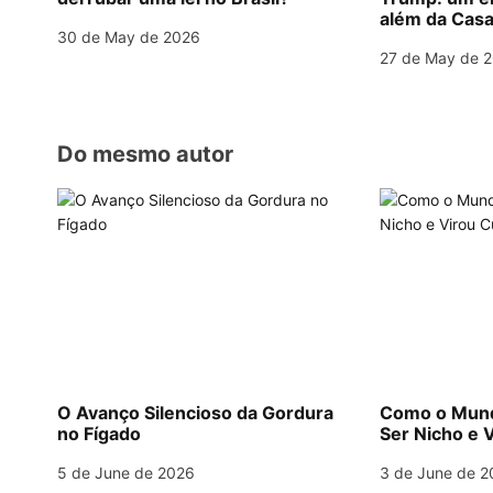
a
além da Casa
30 de May de 2026
t
27 de May de 
i
o
Do mesmo autor
n
O Avanço Silencioso da Gordura
Como o Mund
no Fígado
Ser Nicho e V
5 de June de 2026
3 de June de 2