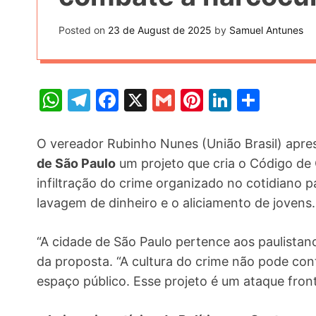
t
k
n
h
e
Posted on
23 de August de 2025
by
Samuel Antunes
k
a
r
e
r
e
d
e
W
T
F
X
G
Pi
Li
S
s
I
h
el
a
m
nt
n
h
t
n
at
e
c
ai
er
k
ar
O vereador Rubinho Nunes (União Brasil) apres
s
gr
e
l
e
e
e
de São Paulo
um projeto que cria o Código de 
infiltração do crime organizado no cotidiano p
A
a
b
st
dI
lavagem de dinheiro e o aliciamento de jovens.
p
m
o
n
p
o
“A cidade de São Paulo pertence aos paulistano
k
da proposta. “A cultura do crime não pode c
espaço público. Esse projeto é um ataque front