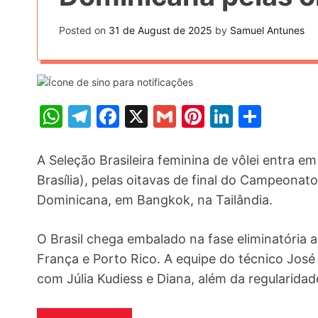
t
k
n
h
e
Posted on
31 de August de 2025
by
Samuel Antunes
k
a
r
e
r
e
d
e
s
I
W
T
F
X
G
Pi
Li
S
t
n
h
el
a
m
nt
n
h
at
e
c
ai
er
k
ar
A Seleção Brasileira feminina de vôlei entra e
s
gr
e
l
e
e
e
Brasília), pelas oitavas de final do Campeonato
Dominicana, em Bangkok, na Tailândia.
A
a
b
st
dI
p
m
o
n
O Brasil chega embalado na fase eliminatória a
p
o
França e Porto Rico. A equipe do técnico José
k
com Júlia Kudiess e Diana, além da regularidad