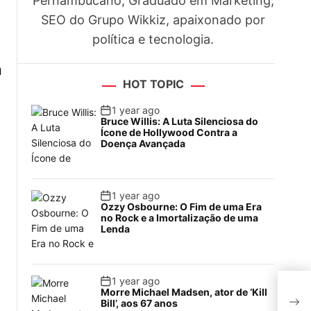
Pernambucano, Graduado em Marketing,
SEO do Grupo Wikkiz, apaixonado por
política e tecnologia.
a
HOT TOPIC
1 year ago
Bruce Willis: A Luta Silenciosa do
Ícone de Hollywood Contra a
Doença Avançada
1 year ago
Ozzy Osbourne: O Fim de uma Era
no Rock e a Imortalização de uma
Lenda
1 year ago
Jul
Morre Michael Madsen, ator de ‘Kill
dro
Bill’, aos 67 anos