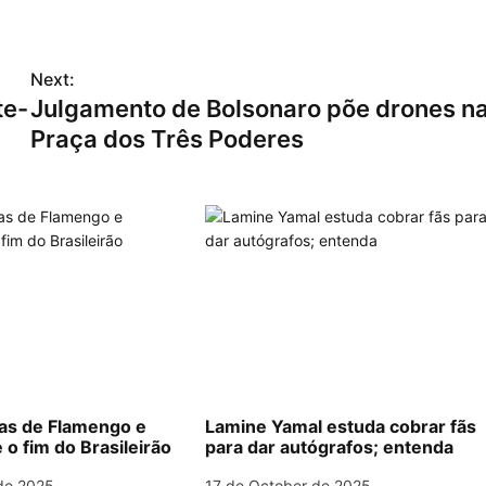
Next:
te-
Julgamento de Bolsonaro põe drones n
Praça dos Três Poderes
las de Flamengo e
Lamine Yamal estuda cobrar fãs
 o fim do Brasileirão
para dar autógrafos; entenda
de 2025
17 de October de 2025