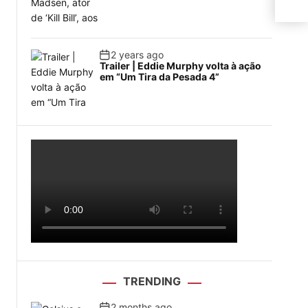
2 years ago
Trailer | Eddie Murphy volta à ação
em “Um Tira da Pesada 4”
TRENDING
2 months ago