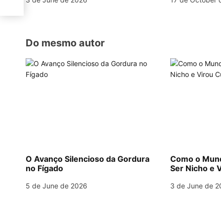
t
i
o
Do mesmo autor
n
O Avanço Silencioso da Gordura
Como o Mund
no Fígado
Ser Nicho e V
5 de June de 2026
3 de June de 2