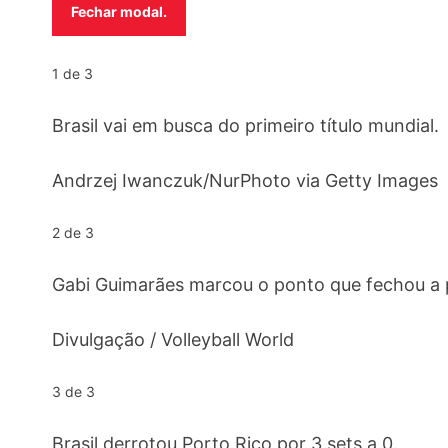
Fechar modal.
1 de 3
Brasil vai em busca do primeiro título mundial.
Andrzej Iwanczuk/NurPhoto via Getty Images
2 de 3
Gabi Guimarães marcou o ponto que fechou a p
Divulgação / Volleyball World
3 de 3
Brasil derrotou Porto Rico por 3 sets a 0.