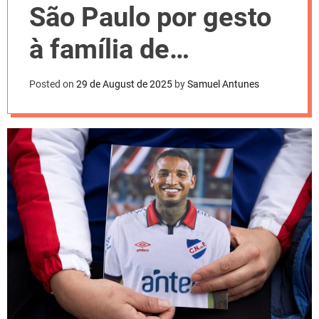
l
São Paulo por gesto
o
r
m
à família de
o
d
Izquierdo; entenda
e
Posted on
29 de August de 2025
by
Samuel Antunes