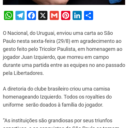
W
T
F
X
G
Pi
Li
S
h
el
a
m
nt
n
h
at
e
c
ai
er
k
ar
O Nacional, do Uruguai, enviou uma carta ao São
s
gr
e
l
e
e
e
Paulo nesta sexta-feira (29/8) em agradecimento ao
gesto feito pelo Tricolor Paulista, em homenagem ao
A
a
b
st
dI
jogador Juan Izquierdo, que morreu em campo
p
m
o
n
durante uma partida entre as equipes no ano passado
p
o
pela Libertadores.
k
A diretoria do clube brasileiro criou uma camisa
homenageando Izquierdo. Todos os royalties do
uniforme serão doados à família do jogador.
“As instituições são grandiosas por seus triunfos