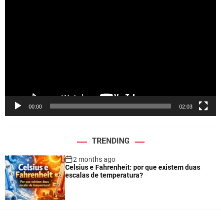
V
i
d
e
o
P
l
a
y
e
00:00
02:03
r
TRENDING
2 months ago
Celsius e Fahrenheit: por que existem duas
escalas de temperatura?