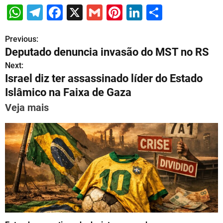
W
T
F
X
G
Pi
Li
S
h
el
a
m
nt
n
h
Previous:
P
at
e
c
ai
er
k
ar
Deputado denuncia invasão do MST no RS
s
gr
e
l
e
e
e
o
Next:
A
a
b
st
dI
Israel diz ter assassinado líder do Estado
s
p
m
o
n
Islâmico na Faixa de Gaza
t
p
o
Veja mais
n
k
a
v
i
g
a