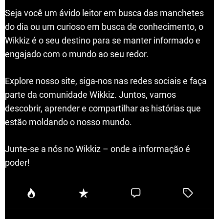
Seja você um ávido leitor em busca das manchetes
do dia ou um curioso em busca de conhecimento, o
Wikkiz é o seu destino para se manter informado e
engajado com o mundo ao seu redor.
Explore nosso site, siga-nos nas redes sociais e faça
parte da comunidade Wikkiz. Juntos, vamos
descobrir, aprender e compartilhar as histórias que
estão moldando o nosso mundo.
Junte-se a nós no Wikkiz – onde a informação é
poder!
P
R
C
T
o
e
o
a
p
c
m
g