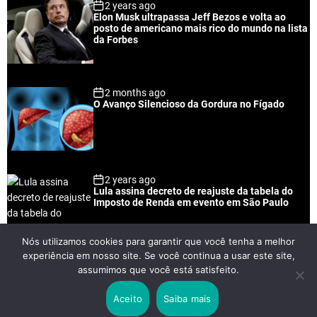
2 years ago
u
e
m
g
Elon Musk ultrapassa Jeff Bezos e volta ao
l
n
e
e
posto de americano mais rico do mundo na lista
a
t
n
d
da Forbes
r
t
2 months ago
O Avanço Silencioso da Gordura no Fígado
2 years ago
Lula assina decreto de reajuste da tabela do
Imposto de Renda em evento em São Paulo
Nós utilizamos cookies para garantir que você tenha a melhor
experiência em nosso site. Se você continua a usar este site,
2 years ago
assumimos que você está satisfeito.
Lei Rouanet e Petrobras financiam evento em
que Lula pediu votos para Boulos
Aceito
Saiba mais