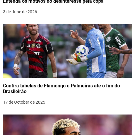
Entenda os motivos do desinteresse pela copa
t
3 de June de 2026
i
o
n
Confira tabelas de Flamengo e Palmeiras até o fim do
Brasileirão
17 de October de 2025