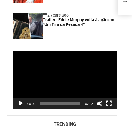
mais
2 years ago
Trailer | Eddie Murphy volta à ação em
“Um Tira da Pesada 4”
V
i
d
e
o
P
l
a
00:00
02:03
y
e
r
TRENDING