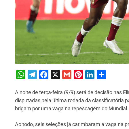
W
T
F
X
G
Pi
Li
S
h
el
a
m
nt
n
h
at
e
c
ai
er
k
ar
A noite de terça-feira (9/9) será de decisão nas E
s
gr
e
l
e
e
e
disputadas pela última rodada da classificatória
brigam por uma vaga na repescagem do Mundial.
A
a
b
st
dI
p
m
o
n
Ao todo, seis seleções já carimbaram a vaga na pr