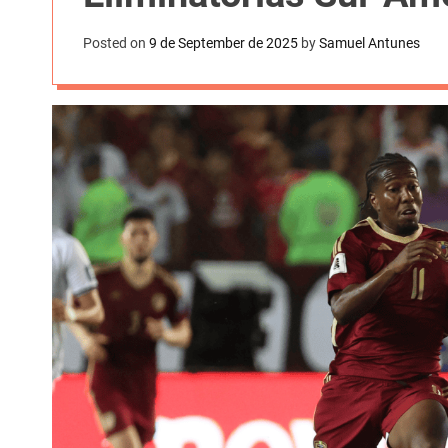
t
k
n
h
e
Posted on
9 de September de 2025
by
Samuel Antunes
k
a
r
e
r
e
d
e
s
I
t
n