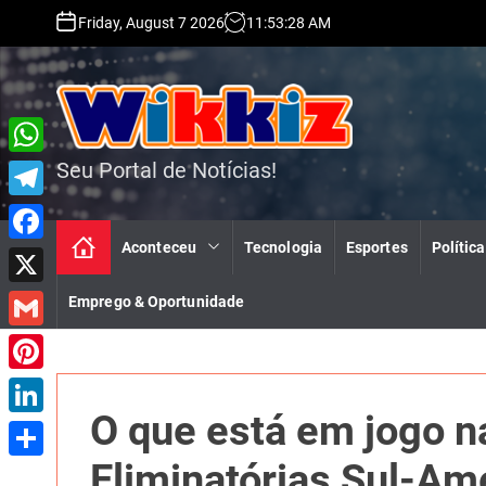
S
Friday, August 7 2026
11
:
53
:
29
AM
k
i
p
t
o
c
Seu Portal de Notícias!
W
o
n
h
T
t
a
e
Aconteceu
Tecnologia
Esportes
Política
e
F
n
t
l
a
t
X
Emprego & Oportunidade
s
e
c
A
G
g
e
p
m
r
P
b
p
a
O que está em jogo n
a
i
o
L
i
m
n
o
i
Eliminatórias Sul-Am
S
l