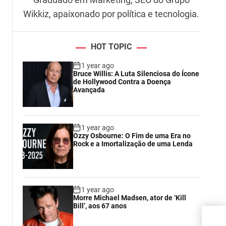
Wikkiz, apaixonado por política e tecnologia.
HOT TOPIC
1 year ago
Bruce Willis: A Luta Silenciosa do Ícone
de Hollywood Contra a Doença
Avançada
1 year ago
Ozzy Osbourne: O Fim de uma Era no
Rock e a Imortalização de uma Lenda
1 year ago
Morre Michael Madsen, ator de ‘Kill
Bill’, aos 67 anos
Víde