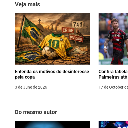
A
a
b
st
dI
s
Veja mais
p
m
o
n
t
p
o
n
k
a
v
i
g
Entenda os motivos do desinteresse
Confira tabel
pela copa
Palmeiras até 
a
3 de June de 2026
17 de October d
t
i
o
Do mesmo autor
n