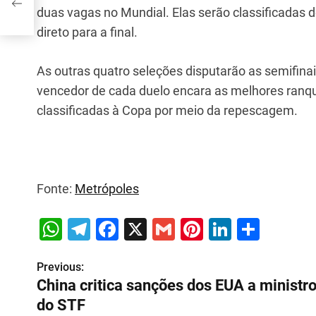
duas vagas no Mundial. Elas serão classificadas d
direto para a final.
As outras quatro seleções disputarão as semifinais
vencedor de cada duelo encara as melhores ranque
classificadas à Copa por meio da repescagem.
Fonte:
Metrópoles
W
T
F
X
G
Pi
Li
S
h
el
a
m
nt
n
h
Previous:
P
at
e
c
ai
er
k
ar
China critica sanções dos EUA a ministr
s
gr
e
l
e
e
e
o
do STF