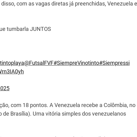
 disso, com as vagas diretas já preenchidas, Venezuela 
s que tumbarla JUNTOS
tintoplaya
@FutsalFVF
#SiempreVinotinto
#Siempressi
4Wrn3IA0yh
2025
ação, com 18 pontos. A Venezuela recebe a Colômbia, no
 de Brasília). Uma vitória simples dos venezuelanos