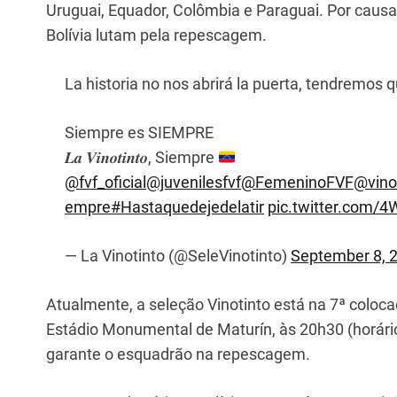
p
o
Uruguai, Equador, Colômbia e Paraguai. Por causa
k
Bolívia lutam pela repescagem.
La historia no nos abrirá la puerta, tendremo
Siempre es SIEMPRE
𝑳𝒂 𝑽𝒊𝒏𝒐𝒕𝒊𝒏𝒕𝒐, Siempre
@fvf_oficial
@juvenilesfvf
@FemeninoFVF
@vino
empre
#Hastaquedejedelatir
pic.twitter.com/
— La Vinotinto (@SeleVinotinto)
September 8, 
Atualmente, a seleção Vinotinto está na 7ª coloc
Estádio Monumental de Maturín, às 20h30 (horário
garante o esquadrão na repescagem.