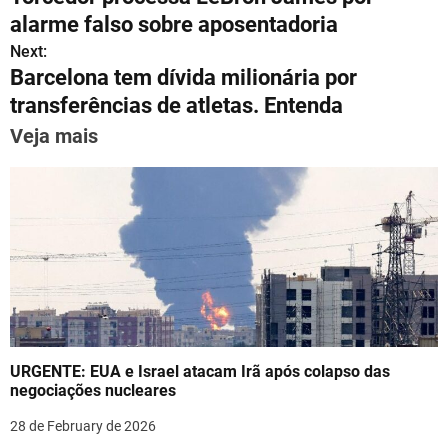
s
gr
e
l
e
e
e
o
alarme falso sobre aposentadoria
A
a
b
st
dI
s
Next:
p
m
o
n
Barcelona tem dívida milionária por
t
p
o
transferências de atletas. Entenda
n
k
Veja mais
a
v
i
g
a
t
URGENTE: EUA e Israel atacam Irã após colapso das
i
negociações nucleares
o
28 de February de 2026