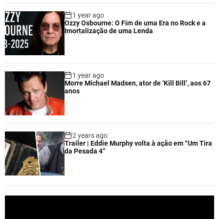
1 year ago
Ozzy Osbourne: O Fim de uma Era no Rock e a
Imortalização de uma Lenda
1 year ago
Morre Michael Madsen, ator de ‘Kill Bill’, aos 67
anos
2 years ago
Trailer | Eddie Murphy volta à ação em “Um Tira
da Pesada 4”
V
i