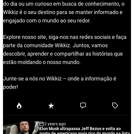
do dia ou um curioso em busca de conhecimento, o
Wikkiz é o seu destino para se manter informado e
engajado com o mundo ao seu redor.
Explore nosso site, siga-nos nas redes sociais e faça
parte da comunidade Wikkiz. Juntos, vamos
descobrir, aprender e compartilhar as histórias que
estão moldando o nosso mundo.
Junte-se a nós no Wikkiz – onde a informação é
poder!
P
R
C
T
o
e
o
a
p
c
m
g
2 years ago
u
e
m
g
Elon Musk ultrapassa Jeff Bezos e volta ao
l
n
e
e
posto de americano mais rico do mundo na lista