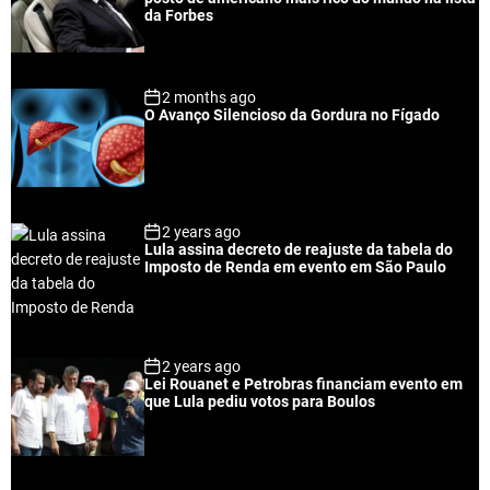
a
t
n
d
da Forbes
r
t
2 months ago
O Avanço Silencioso da Gordura no Fígado
2 years ago
Lula assina decreto de reajuste da tabela do
Imposto de Renda em evento em São Paulo
2 years ago
Lei Rouanet e Petrobras financiam evento em
que Lula pediu votos para Boulos