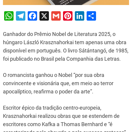
W
T
F
X
G
Pi
Li
S
h
el
a
m
nt
n
h
at
e
c
ai
er
k
ar
Ganhador do Prêmio Nobel de Literatura 2025, o
s
gr
e
l
e
e
e
húngaro László Krasznahorkai tem apenas uma obra
disponível em português. O livro Sátántangó, de 1985,
A
a
b
st
dI
foi publicado no Brasil pela Companhia das Letras.
p
m
o
n
p
o
O romancista ganhou o Nobel “por sua obra
k
convincente e visionária que, em meio ao terror
apocalíptico, reafirma o poder da arte”.
Escritor épico da tradição centro-europeia,
Krasznahorkai realizou obras que se estendem de
escritores como Kafka a Thomas Bernhard e “é