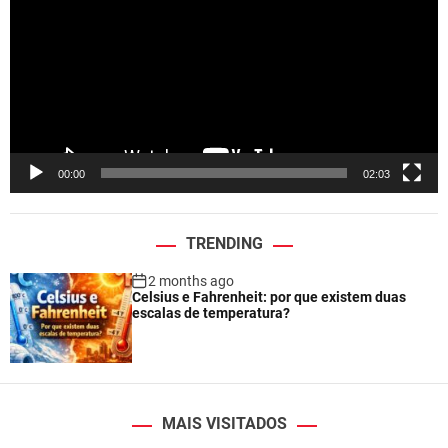
d
e
o
P
l
a
y
e
00:00
02:03
r
TRENDING
2 months ago
Celsius e Fahrenheit: por que existem duas
escalas de temperatura?
MAIS VISITADOS