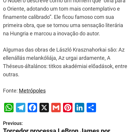
O Nobel o descreve como um homem que “olha para
o Oriente, adotando um tom mais contemplativo e
finamente calibrado”. Ele ficou famoso com sua
primeira obra, que se tornou uma sensação literária
na Hungria e marcou a inovação do autor.
Algumas das obras de László Krasznahorkai são: Az
ellenállás melankóliája, Az urgai ardamente, A
Théseus-általános: titkos akadémiai előadások, entre
outras.
Fonte:
Metrópoles
W
T
F
X
G
Pi
Li
S
h
el
a
m
nt
n
h
Previous:
P
at
e
c
ai
er
k
ar
Torcedor processa LeBron James por