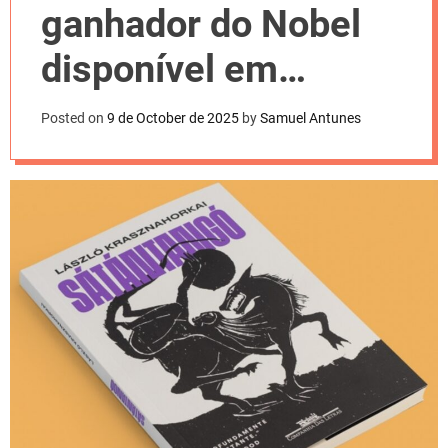
l
ganhador do Nobel
o
r
m
disponível em
o
d
português
e
Posted on
9 de October de 2025
by
Samuel Antunes