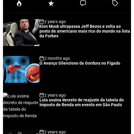
P
R
C
T
o
e
o
a
p
c
m
g
2 years ago
u
e
m
g
Elon Musk ultrapassa Jeff Bezos e volta ao
l
n
e
e
posto de americano mais rico do mundo na lista
a
t
n
d
da Forbes
r
t
2 months ago
O Avanço Silencioso da Gordura no Fígado
2 years ago
Lula assina decreto de reajuste da tabela do
Imposto de Renda em evento em São Paulo
2 years ago