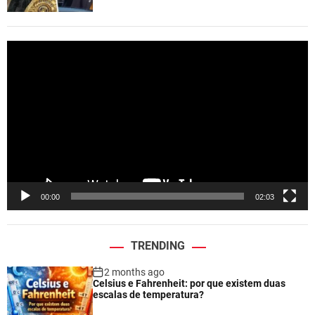
V
i
d
e
o
P
l
a
y
e
00:00
02:03
r
TRENDING
2 months ago
Celsius e Fahrenheit: por que existem duas
escalas de temperatura?