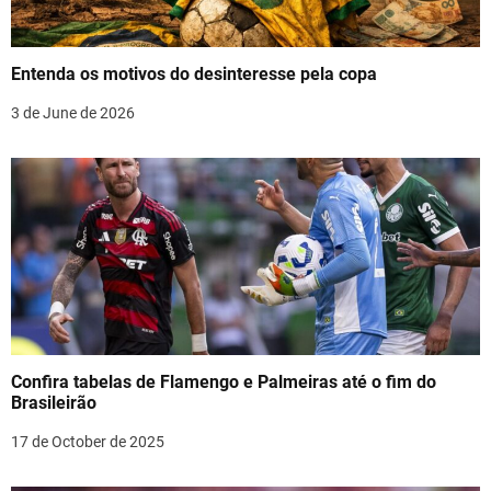
a
t
Entenda os motivos do desinteresse pela copa
i
3 de June de 2026
o
n
Confira tabelas de Flamengo e Palmeiras até o fim do
Brasileirão
17 de October de 2025