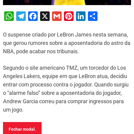
W
T
F
X
G
Pi
Li
S
h
el
a
m
nt
n
h
at
e
c
ai
er
k
ar
O suspense criado por LeBron James nesta semana,
s
gr
e
l
e
e
e
que gerou rumores sobre a aposentadoria do astro da
NBA, pode acabar nos tribunais.
A
a
b
st
dI
p
m
o
n
Segundo o site americano TMZ, um torcedor do Los
p
o
Angeles Lakers, equipe em que LeBron atua, decidiu
k
entrar com processo contra o jogador. Quando surgiu
o “alarme falso” sobre a aposentadoria do jogador,
Andrew Garcia correu para comprar ingressos para
um jogo.
Fechar modal.