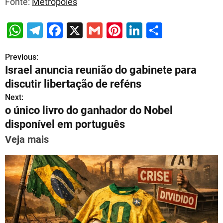
Fonte:
Metrópoles
W
T
F
X
G
Pi
Li
S
h
el
a
m
nt
n
h
Previous:
P
at
e
c
ai
er
k
ar
Israel anuncia reunião do gabinete para
s
gr
e
l
e
e
e
o
discutir libertação de reféns
A
a
b
st
dI
s
Next:
p
m
o
n
o único livro do ganhador do Nobel
t
p
o
disponível em português
n
k
Veja mais
a
v
i
g