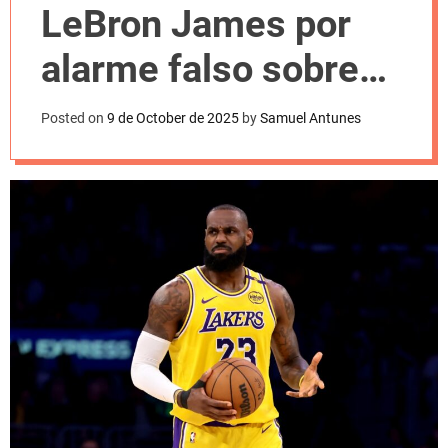
l
LeBron James por
o
r
m
alarme falso sobre
o
d
aposentadoria
e
Posted on
9 de October de 2025
by
Samuel Antunes