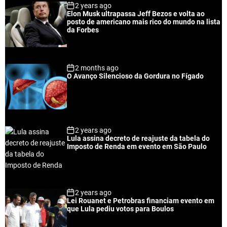
2 years ago
u
e
m
g
Elon Musk ultrapassa Jeff Bezos e volta ao
l
n
e
e
posto de americano mais rico do mundo na lista
a
t
n
d
da Forbes
r
t
2 months ago
O Avanço Silencioso da Gordura no Fígado
2 years ago
Lula assina decreto de reajuste da tabela do
Imposto de Renda em evento em São Paulo
2 years ago
Lei Rouanet e Petrobras financiam evento em
que Lula pediu votos para Boulos