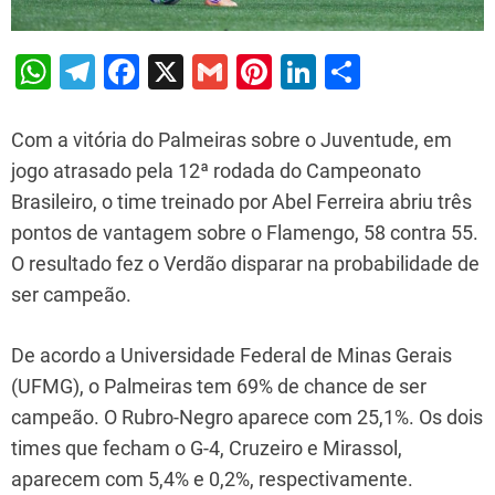
W
T
F
X
G
Pi
Li
S
h
el
a
m
nt
n
h
at
e
c
ai
er
k
ar
Com a vitória do Palmeiras sobre o Juventude, em
s
gr
e
l
e
e
e
jogo atrasado pela 12ª rodada do Campeonato
Brasileiro, o time treinado por Abel Ferreira abriu três
A
a
b
st
dI
pontos de vantagem sobre o Flamengo, 58 contra 55.
p
m
o
n
O resultado fez o Verdão disparar na probabilidade de
p
o
ser campeão.
k
De acordo a Universidade Federal de Minas Gerais
(UFMG), o Palmeiras tem 69% de chance de ser
campeão. O Rubro-Negro aparece com 25,1%. Os dois
times que fecham o G-4, Cruzeiro e Mirassol,
aparecem com 5,4% e 0,2%, respectivamente.