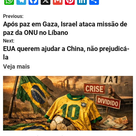
W
T
F
X
G
Pi
Li
S
h
el
a
m
nt
n
h
Previous:
P
at
e
c
ai
er
k
ar
Após paz em Gaza, Israel ataca missão de
s
gr
e
l
e
e
e
o
paz da ONU no Líbano
A
a
b
st
dI
s
Next:
p
m
o
n
EUA querem ajudar a China, não prejudicá-
t
p
o
la
n
k
Veja mais
a
v
i
g
a
t