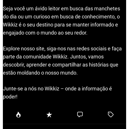
Seja você um ávido leitor em busca das manchetes
do dia ou um curioso em busca de conhecimento, o
Wikkiz é o seu destino para se manter informado e
engajado com o mundo ao seu redor.
Explore nosso site, siga-nos nas redes sociais e faça
parte da comunidade Wikkiz. Juntos, vamos
descobrir, aprender e compartilhar as histórias que
estão moldando o nosso mundo.
Junte-se a nós no Wikkiz – onde a informação é
poder!
P
R
C
T
o
e
o
a
p
c
m
g