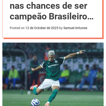
l
nas chances de ser
o
r
m
campeão Brasileiro.
o
d
Confira
e
Posted on
12 de October de 2025
by
Samuel Antunes