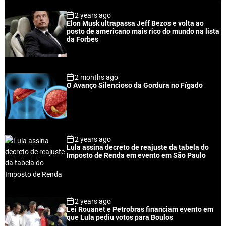
p
c
m
g
2 years ago
u
e
m
g
Elon Musk ultrapassa Jeff Bezos e volta ao
l
n
e
e
posto de americano mais rico do mundo na lista
a
t
n
d
da Forbes
r
t
2 months ago
O Avanço Silencioso da Gordura no Fígado
2 years ago
Lula assina decreto de reajuste da tabela do
Imposto de Renda em evento em São Paulo
2 years ago
Lei Rouanet e Petrobras financiam evento em
que Lula pediu votos para Boulos