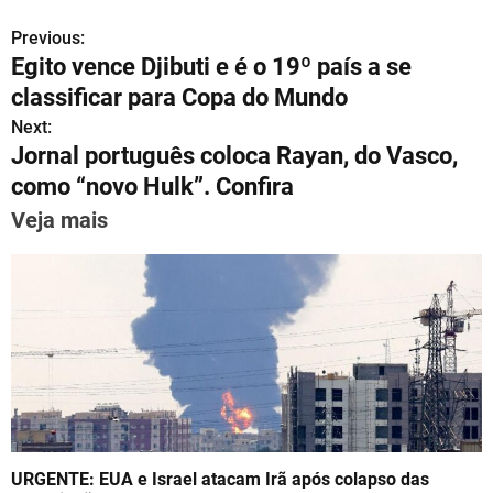
h
el
a
m
nt
n
h
Previous:
P
at
e
c
ai
er
k
ar
Egito vence Djibuti e é o 19º país a se
s
gr
e
l
e
e
e
o
classificar para Copa do Mundo
A
a
b
st
dI
s
Next:
p
m
o
n
Jornal português coloca Rayan, do Vasco,
t
p
o
como “novo Hulk”. Confira
n
k
Veja mais
a
v
i
g
a
t
URGENTE: EUA e Israel atacam Irã após colapso das