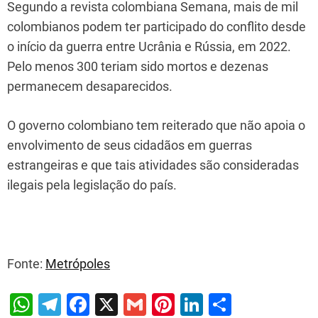
Segundo a revista colombiana Semana, mais de mil
colombianos podem ter participado do conflito desde
o início da guerra entre Ucrânia e Rússia, em 2022.
Pelo menos 300 teriam sido mortos e dezenas
permanecem desaparecidos.
O governo colombiano tem reiterado que não apoia o
envolvimento de seus cidadãos em guerras
estrangeiras e que tais atividades são consideradas
ilegais pela legislação do país.
Fonte:
Metrópoles
W
T
F
X
G
Pi
Li
S