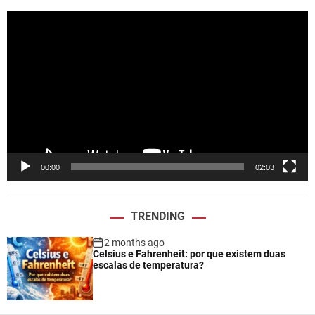
V
i
d
e
o
P
l
a
y
e
00:00
02:03
r
TRENDING
2 months ago
Celsius e Fahrenheit: por que existem duas
escalas de temperatura?