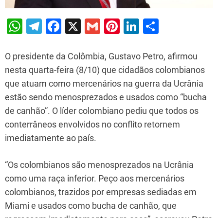
W
T
F
X
G
Pi
Li
S
h
el
a
m
nt
n
h
at
e
c
ai
er
k
ar
O presidente da Colômbia, Gustavo Petro, afirmou
s
gr
e
l
e
e
e
nesta quarta-feira (8/10) que cidadãos colombianos
que atuam como mercenários na guerra da Ucrânia
A
a
b
st
dI
estão sendo menosprezados e usados como “bucha
p
m
o
n
de canhão”. O líder colombiano pediu que todos os
p
o
conterrâneos envolvidos no conflito retornem
k
imediatamente ao país.
“Os colombianos são menosprezados na Ucrânia
como uma raça inferior. Peço aos mercenários
colombianos, trazidos por empresas sediadas em
Miami e usados como bucha de canhão, que