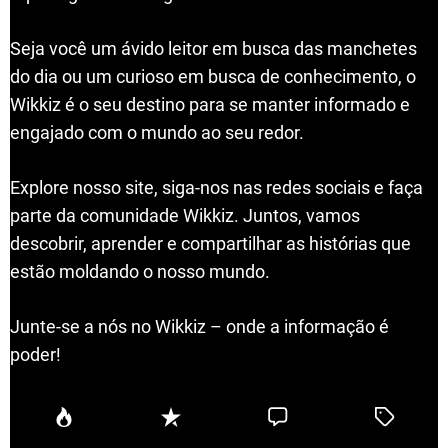
Seja você um ávido leitor em busca das manchetes
do dia ou um curioso em busca de conhecimento, o
Wikkiz é o seu destino para se manter informado e
engajado com o mundo ao seu redor.
Explore nosso site, siga-nos nas redes sociais e faça
parte da comunidade Wikkiz. Juntos, vamos
descobrir, aprender e compartilhar as histórias que
estão moldando o nosso mundo.
Junte-se a nós no Wikkiz – onde a informação é
poder!
P
R
C
T
o
e
o
a