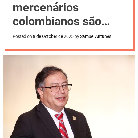
l
mercenários
o
r
m
colombianos são
o
d
“menosprezados” na
e
Posted on
8 de October de 2025
by
Samuel Antunes
Ucrânia