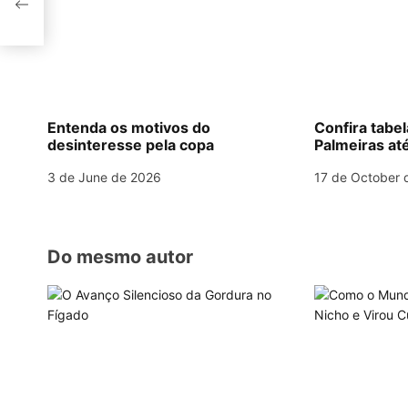
a
v
i
g
Entenda os motivos do
Confira tabe
desinteresse pela copa
Palmeiras até
a
3 de June de 2026
17 de October 
t
i
o
Do mesmo autor
n