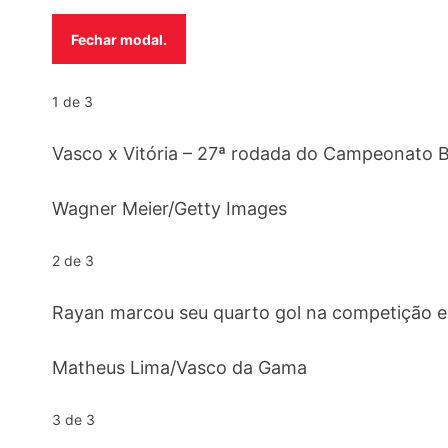
Fechar modal.
1 de 3
Vasco x Vitória – 27ª rodada do Campeonato Br
Wagner Meier/Getty Images
2 de 3
Rayan marcou seu quarto gol na competição e é
Matheus Lima/Vasco da Gama
3 de 3