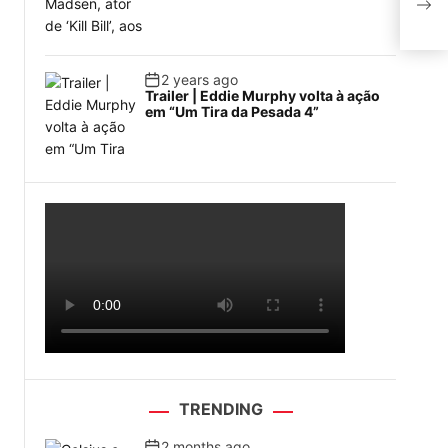
de t
2 years ago
Trailer | Eddie Murphy volta à ação
em “Um Tira da Pesada 4”
TRENDING
2 months ago