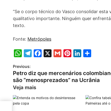
“Se o corpo técnico do Vasco consolidar esta
qualitativo importante. Ninguém quer enfrent
texto.
Fonte:
Metrópoles
W
T
F
X
G
Pi
Li
S
h
el
a
m
nt
n
h
Previous:
P
at
e
c
ai
er
k
ar
Petro diz que mercenários colombia
s
gr
e
l
e
e
e
o
são “menosprezados” na Ucrânia
A
a
b
st
dI
s
Veja mais
p
m
o
n
t
p
o
n
k
os”