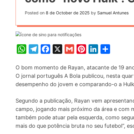
t
k
n
h
e
Posted on
8 de October de 2025
by
Samuel Antunes
k
a
r
e
r
e
d
e
s
I
W
T
F
X
G
Pi
Li
S
t
n
h
el
a
m
nt
n
h
at
e
c
ai
er
k
ar
O bom momento de Rayan, atacante de 19 anos
s
gr
e
l
e
e
e
O jornal português A Bola publicou, nesta qua
desempenho do jovem e comparando-o a Hulk, 
A
a
b
st
dI
p
m
o
n
Segundo a publicação, Rayan vem apresentand
p
o
campo, jogando mais próximo da área e com me
k
também pode atuar pela esquerda, como segu
mais do que potência bruta no seu futebol”, esc