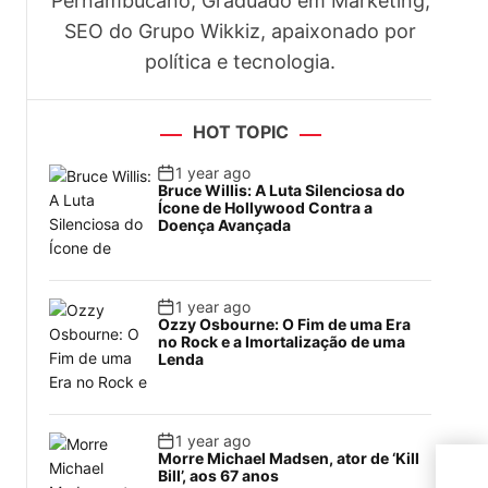
Pernambucano, Graduado em Marketing,
SEO do Grupo Wikkiz, apaixonado por
política e tecnologia.
HOT TOPIC
1 year ago
Bruce Willis: A Luta Silenciosa do
Ícone de Hollywood Contra a
Doença Avançada
1 year ago
Ozzy Osbourne: O Fim de uma Era
no Rock e a Imortalização de uma
Lenda
1 year ago
Morre Michael Madsen, ator de ‘Kill
Ex-t
Bill’, aos 67 anos