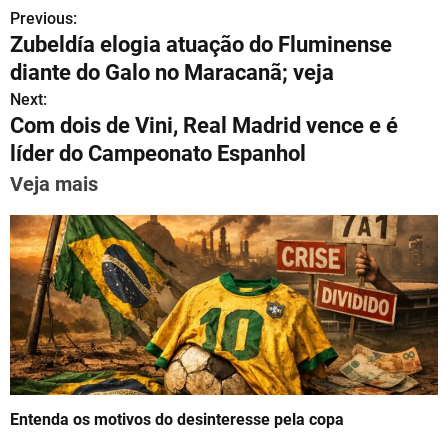
Previous:
P
at
e
c
ai
er
k
ar
Zubeldía elogia atuação do Fluminense
s
gr
e
l
e
e
e
o
diante do Galo no Maracanã; veja
A
a
b
st
dI
s
Next:
p
m
o
n
Com dois de Vini, Real Madrid vence e é
t
p
o
líder do Campeonato Espanhol
n
k
Veja mais
a
v
i
g
a
t
Entenda os motivos do desinteresse pela copa
i