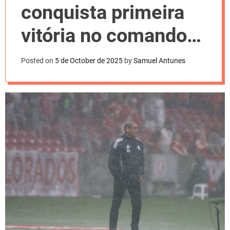
l
conquista primeira
o
r
m
vitória no comando
o
d
do Internacional
e
Posted on
5 de October de 2025
by
Samuel Antunes