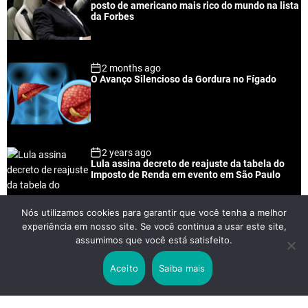
l
n
e
e
posto de americano mais rico do mundo na lista
a
t
n
d
da Forbes
r
t
2 months ago
O Avanço Silencioso da Gordura no Fígado
2 years ago
Lula assina decreto de reajuste da tabela do
Imposto de Renda em evento em São Paulo
Nós utilizamos cookies para garantir que você tenha a melhor
experiência em nosso site. Se você continua a usar este site,
2 years ago
assumimos que você está satisfeito.
Lei Rouanet e Petrobras financiam evento em
que Lula pediu votos para Boulos
Aceito
Saiba mais