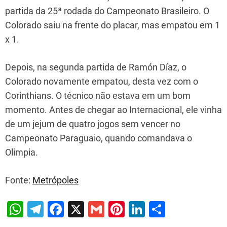
partida da 25ª rodada do Campeonato Brasileiro. O
Colorado saiu na frente do placar, mas empatou em 1
x 1.
Depois, na segunda partida de Ramón Díaz, o
Colorado novamente empatou, desta vez com o
Corinthians. O técnico não estava em um bom
momento. Antes de chegar ao Internacional, ele vinha
de um jejum de quatro jogos sem vencer no
Campeonato Paraguaio, quando comandava o
Olimpia.
Fonte:
Metrópoles
W
T
F
X
G
Pi
Li
S
h
el
a
m
nt
n
h