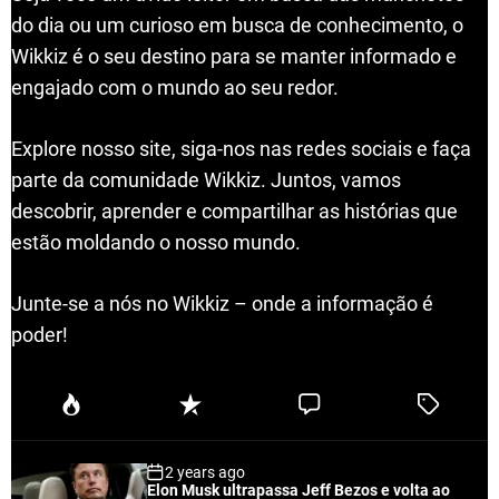
do dia ou um curioso em busca de conhecimento, o
Wikkiz é o seu destino para se manter informado e
engajado com o mundo ao seu redor.
Explore nosso site, siga-nos nas redes sociais e faça
parte da comunidade Wikkiz. Juntos, vamos
descobrir, aprender e compartilhar as histórias que
estão moldando o nosso mundo.
Junte-se a nós no Wikkiz – onde a informação é
poder!
P
R
C
T
o
e
o
a
p
c
m
g
2 years ago
u
e
m
g
Elon Musk ultrapassa Jeff Bezos e volta ao