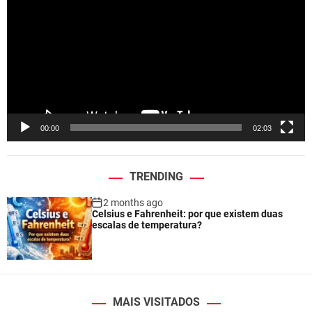
d
e
o
P
l
a
y
e
00:00
02:03
r
TRENDING
2 months ago
Celsius e Fahrenheit: por que existem duas
escalas de temperatura?
MAIS VISITADOS