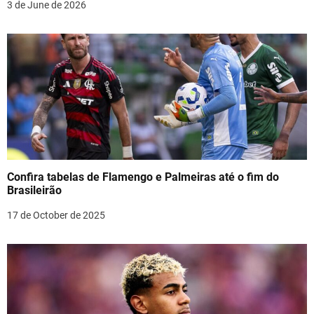
3 de June de 2026
o
n
Confira tabelas de Flamengo e Palmeiras até o fim do
Brasileirão
17 de October de 2025