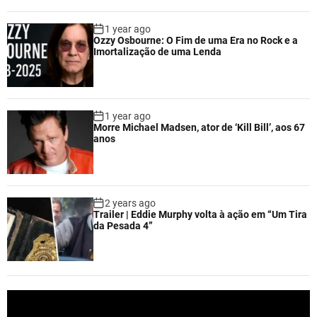
1 year ago
Ozzy Osbourne: O Fim de uma Era no Rock e a
Imortalização de uma Lenda
1 year ago
Morre Michael Madsen, ator de ‘Kill Bill’, aos 67
anos
2 years ago
Trailer | Eddie Murphy volta à ação em “Um Tira
da Pesada 4”
V
i