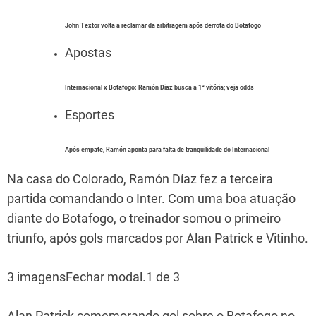
John Textor volta a reclamar da arbitragem após derrota do Botafogo
Apostas
Internacional x Botafogo: Ramón Diaz busca a 1ª vitória; veja odds
Esportes
Após empate, Ramón aponta para falta de tranquilidade do Internacional
Na casa do Colorado, Ramón Díaz fez a terceira
partida comandando o Inter. Com uma boa atuação
diante do Botafogo, o treinador somou o primeiro
triunfo, após gols marcados por Alan Patrick e Vitinho.
3 imagensFechar modal.1 de 3
Alan Patrick comemorando gol sobre o Botafogo no