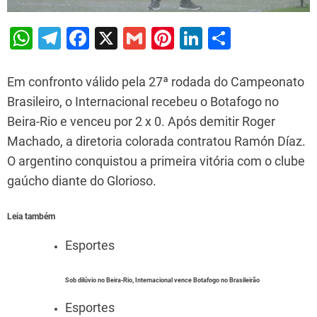
W
T
F
X
G
Pi
Li
S
h
el
a
m
nt
n
h
at
e
c
ai
er
k
ar
Em confronto válido pela 27ª rodada do Campeonato
s
gr
e
l
e
e
e
Brasileiro, o Internacional recebeu o Botafogo no
Beira-Rio e venceu por 2 x 0. Após demitir Roger
A
a
b
st
dI
Machado, a diretoria colorada contratou Ramón Díaz.
p
m
o
n
O argentino conquistou a primeira vitória com o clube
p
o
gaúcho diante do Glorioso.
k
Leia também
Esportes
Sob dilúvio no Beira-Rio, Internacional vence Botafogo no Brasileirão
Esportes