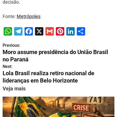
decisão.
Fonte:
Metrópoles
W
T
F
X
G
Pi
Li
S
h
el
a
m
nt
n
h
Previous:
P
at
e
c
ai
er
k
ar
Moro assume presidência do União Brasil
s
gr
e
l
e
e
e
o
no Paraná
A
a
b
st
dI
s
Next:
p
m
o
n
Lola Brasil realiza retiro nacional de
t
p
o
lideranças em Belo Horizonte
n
k
Veja mais
a
v
i