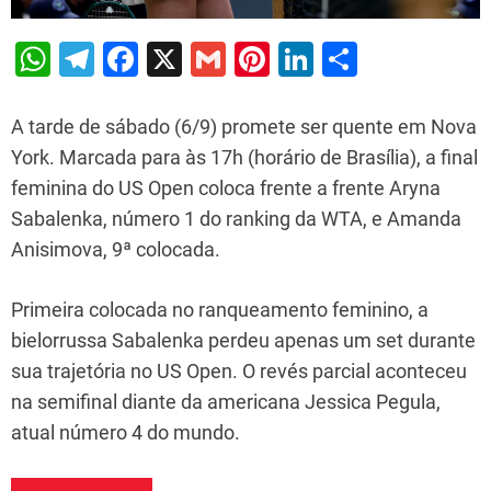
W
T
F
X
G
Pi
Li
S
h
el
a
m
nt
n
h
at
e
c
ai
er
k
ar
A tarde de sábado (6/9) promete ser quente em Nova
s
gr
e
l
e
e
e
York. Marcada para às 17h (horário de Brasília), a final
feminina do US Open coloca frente a frente Aryna
A
a
b
st
dI
Sabalenka, número 1 do ranking da WTA, e Amanda
p
m
o
n
Anisimova, 9ª colocada.
p
o
k
Primeira colocada no ranqueamento feminino, a
bielorrussa Sabalenka perdeu apenas um set durante
sua trajetória no US Open. O revés parcial aconteceu
na semifinal diante da americana Jessica Pegula,
atual número 4 do mundo.