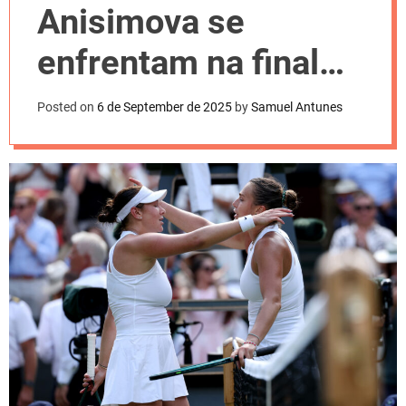
l
Anisimova se
o
r
m
enfrentam na final
o
d
do US Open; veja
e
Posted on
6 de September de 2025
by
Samuel Antunes
onde assistir