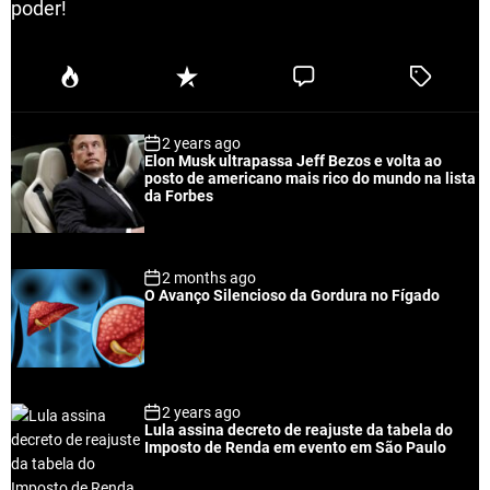
poder!
P
R
C
T
o
e
o
a
p
c
m
g
2 years ago
u
e
m
g
Elon Musk ultrapassa Jeff Bezos e volta ao
l
n
e
e
posto de americano mais rico do mundo na lista
a
t
n
d
da Forbes
r
t
2 months ago
O Avanço Silencioso da Gordura no Fígado
2 years ago
Lula assina decreto de reajuste da tabela do
Imposto de Renda em evento em São Paulo