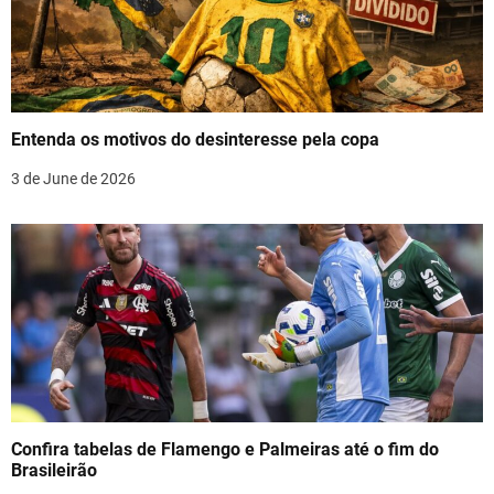
g
a
t
Entenda os motivos do desinteresse pela copa
i
3 de June de 2026
o
n
Confira tabelas de Flamengo e Palmeiras até o fim do
Brasileirão