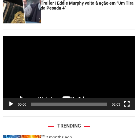
Trailer | Eddie Murphy volta à ação em “Um Tira
da Pesada 4”
V
i
d
e
o
P
l
a
y
e
00:00
02:03
r
TRENDING
2 months ago