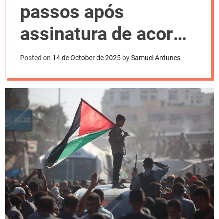
l
passos após
o
r
m
assinatura de acordo
o
d
que acabou com a
e
Posted on
14 de October de 2025
by
Samuel Antunes
guerra