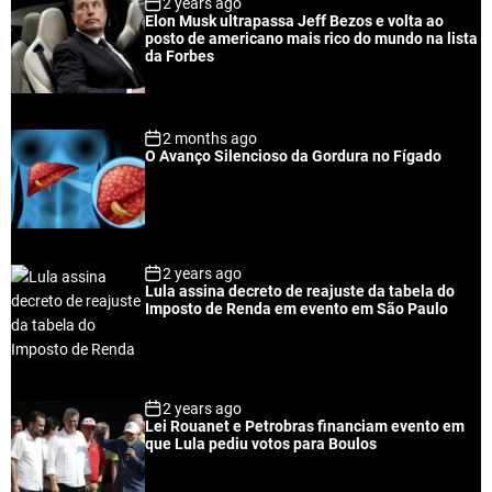
2 years ago
u
e
m
g
Elon Musk ultrapassa Jeff Bezos e volta ao
l
n
e
e
posto de americano mais rico do mundo na lista
a
t
n
d
da Forbes
r
t
2 months ago
O Avanço Silencioso da Gordura no Fígado
2 years ago
Lula assina decreto de reajuste da tabela do
Imposto de Renda em evento em São Paulo
2 years ago
Lei Rouanet e Petrobras financiam evento em
que Lula pediu votos para Boulos