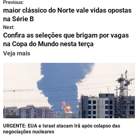
Previous:
P
at
e
c
ai
er
k
ar
maior clássico do Norte vale vidas opostas
s
gr
e
l
e
e
e
o
na Série B
A
a
b
st
dI
s
Next:
p
m
o
n
Confira as seleções que brigam por vagas
t
p
o
na Copa do Mundo nesta terça
n
k
Veja mais
a
v
i
g
a
t
URGENTE: EUA e Israel atacam Irã após colapso das
i
negociações nucleares