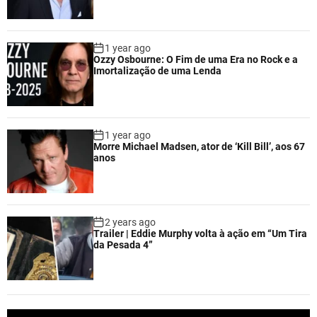
1 year ago
Ozzy Osbourne: O Fim de uma Era no Rock e a
Imortalização de uma Lenda
1 year ago
Morre Michael Madsen, ator de ‘Kill Bill’, aos 67
anos
2 years ago
Trailer | Eddie Murphy volta à ação em “Um Tira
da Pesada 4”
V