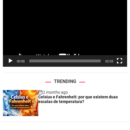
i
d
e
o
P
l
a
y
e
00:00
02:03
r
TRENDING
2 months ago
Celsius e Fahrenheit: por que existem duas
escalas de temperatura?