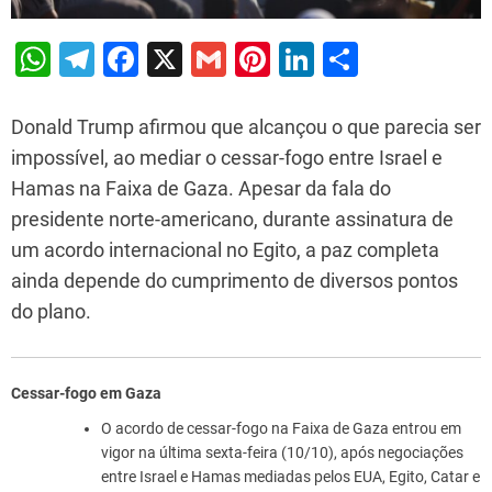
W
T
F
X
G
Pi
Li
S
h
el
a
m
nt
n
h
at
e
c
ai
er
k
ar
Donald Trump afirmou que alcançou o que parecia ser
s
gr
e
l
e
e
e
impossível, ao mediar o cessar-fogo entre Israel e
Hamas na Faixa de Gaza. Apesar da fala do
A
a
b
st
dI
presidente norte-americano, durante assinatura de
p
m
o
n
um acordo internacional no Egito, a paz completa
p
o
ainda depende do cumprimento de diversos pontos
k
do plano.
Cessar-fogo em Gaza
O acordo de cessar-fogo na Faixa de Gaza entrou em
vigor na última sexta-feira (10/10), após negociações
entre Israel e Hamas mediadas pelos EUA, Egito, Catar e