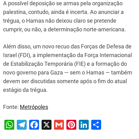
A possível deposição se armas pela organização
palestina, contudo, ainda é incerta. Ao anunciar a
trégua, o Hamas não deixou claro se pretende
cumprir, ou não, a determinação norte-americana.
Além disso, um novo recuo das Forças de Defesa de
Israel (FDI), a implementação da Força Internacional
de Estabilização Temporária (FIE) e a formação do
novo governo para Gaza — sem o Hamas — também
devem ser discutidas somente após o fim do atual
estágio da trégua.
Fonte:
Metrópoles
W
T
F
X
G
Pi
Li
S
h
el
a
m
nt
n
h