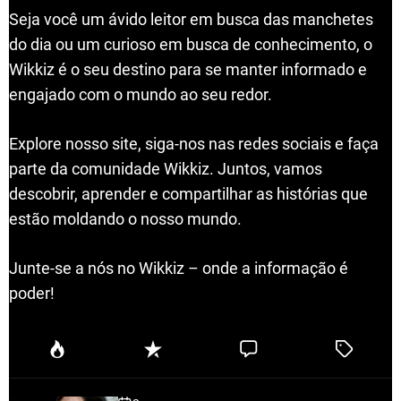
Seja você um ávido leitor em busca das manchetes
do dia ou um curioso em busca de conhecimento, o
Wikkiz é o seu destino para se manter informado e
engajado com o mundo ao seu redor.
Explore nosso site, siga-nos nas redes sociais e faça
parte da comunidade Wikkiz. Juntos, vamos
descobrir, aprender e compartilhar as histórias que
estão moldando o nosso mundo.
Junte-se a nós no Wikkiz – onde a informação é
poder!
P
R
C
T
o
e
o
a
p
c
m
g