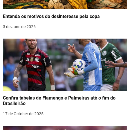
a
t
Entenda os motivos do desinteresse pela copa
i
3 de June de 2026
o
n
Confira tabelas de Flamengo e Palmeiras até o fim do
Brasileirão
17 de October de 2025