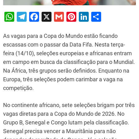
W
T
F
X
G
Pi
Li
S
h
el
a
m
nt
n
h
at
e
c
ai
er
k
ar
As vagas para a Copa do Mundo estão ficando
s
gr
e
l
e
e
e
escassas com o passar da Data Fifa. Nesta terça-
feira (14/10), seleções europeias e africanas entram
A
a
b
st
dI
em campo em busca da classificação para o Mundial.
p
m
o
n
Na África, três grupos serão definidos. Enquanto na
p
o
Europa, três seleções podem carimbar a vaga na
k
competição.
No continente africano, sete seleções brigam por três
vagas diretas para a Copa do Mundo de 2026. No
Grupo B, Senegal e Congo lutam pela classificação.
Senegal precisa vencer a Mauritânia para não