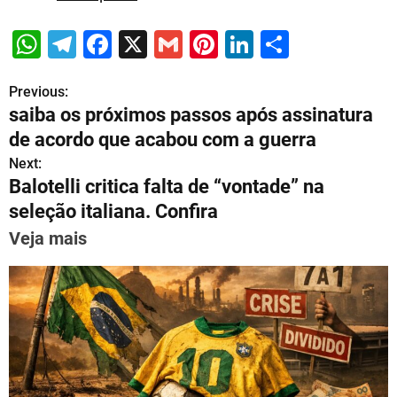
W
T
F
X
G
Pi
Li
S
h
el
a
m
nt
n
h
Previous:
P
at
e
c
ai
er
k
ar
saiba os próximos passos após assinatura
s
gr
e
l
e
e
e
o
de acordo que acabou com a guerra
A
a
b
st
dI
s
Next:
p
m
o
n
Balotelli critica falta de “vontade” na
t
p
o
seleção italiana. Confira
n
k
Veja mais
a
v
i
g