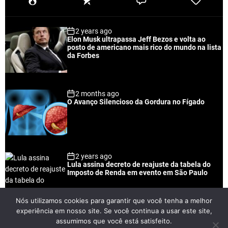
o
e
o
a
p
c
m
g
2 years ago
u
e
m
g
Elon Musk ultrapassa Jeff Bezos e volta ao
l
n
e
e
posto de americano mais rico do mundo na lista
a
t
n
d
da Forbes
r
t
2 months ago
O Avanço Silencioso da Gordura no Fígado
2 years ago
Lula assina decreto de reajuste da tabela do
Imposto de Renda em evento em São Paulo
Nós utilizamos cookies para garantir que você tenha a melhor
experiência em nosso site. Se você continua a usar este site,
2 years ago
assumimos que você está satisfeito.
Lei Rouanet e Petrobras financiam evento em