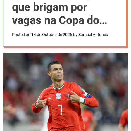
l
que brigam por
o
r
m
vagas na Copa do
o
d
Mundo nesta terça
e
Posted on
14 de October de 2025
by
Samuel Antunes