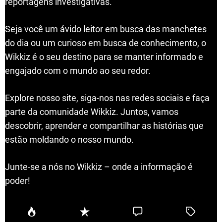
reportagens investigativas.
Seja você um ávido leitor em busca das manchetes
do dia ou um curioso em busca de conhecimento, o
Wikkiz é o seu destino para se manter informado e
engajado com o mundo ao seu redor.
Explore nosso site, siga-nos nas redes sociais e faça
parte da comunidade Wikkiz. Juntos, vamos
descobrir, aprender e compartilhar as histórias que
estão moldando o nosso mundo.
Junte-se a nós no Wikkiz – onde a informação é
poder!
P
R
C
T
o
e
o
a