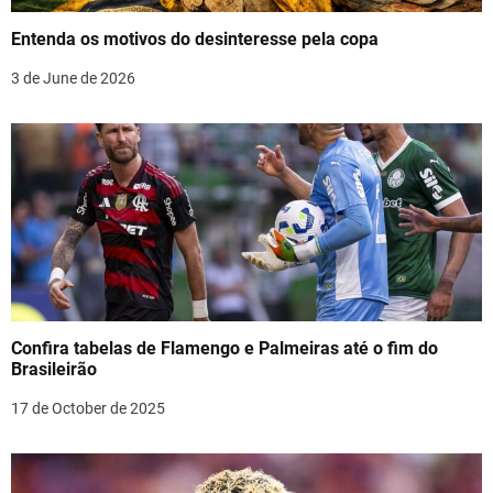
a
Entenda os motivos do desinteresse pela copa
t
3 de June de 2026
i
o
n
Confira tabelas de Flamengo e Palmeiras até o fim do
Brasileirão
17 de October de 2025