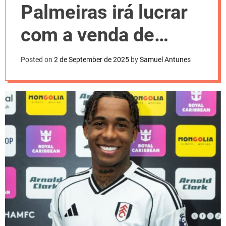
l
Palmeiras irá lucrar
o
r
m
com a venda de
o
d
Kevin para o Fulham
e
Posted on
2 de September de 2025
by
Samuel Antunes