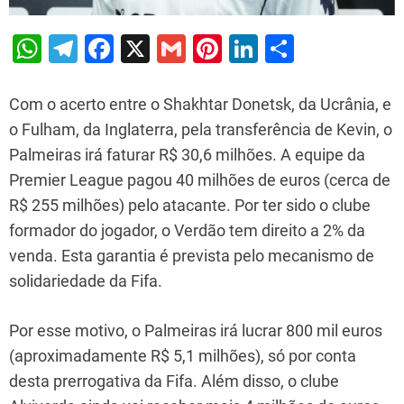
W
T
F
X
G
Pi
Li
S
h
el
a
m
nt
n
h
at
e
c
ai
er
k
ar
Com o acerto entre o Shakhtar Donetsk, da Ucrânia, e
s
gr
e
l
e
e
e
o Fulham, da Inglaterra, pela transferência de Kevin, o
Palmeiras irá faturar R$ 30,6 milhões. A equipe da
A
a
b
st
dI
Premier League pagou 40 milhões de euros (cerca de
p
m
o
n
R$ 255 milhões) pelo atacante. Por ter sido o clube
p
o
formador do jogador, o Verdão tem direito a 2% da
k
venda. Esta garantia é prevista pelo mecanismo de
solidariedade da Fifa.
Por esse motivo, o Palmeiras irá lucrar 800 mil euros
(aproximadamente R$ 5,1 milhões), só por conta
desta prerrogativa da Fifa. Além disso, o clube