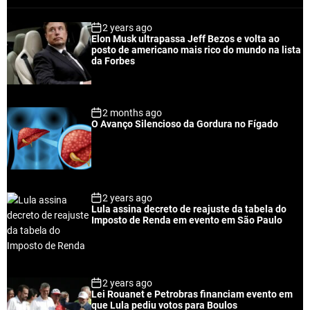
p
c
m
g
2 years ago
u
e
m
g
Elon Musk ultrapassa Jeff Bezos e volta ao
l
n
e
e
posto de americano mais rico do mundo na lista
a
t
n
d
da Forbes
r
t
2 months ago
O Avanço Silencioso da Gordura no Fígado
2 years ago
Lula assina decreto de reajuste da tabela do
Imposto de Renda em evento em São Paulo
2 years ago
Lei Rouanet e Petrobras financiam evento em
que Lula pediu votos para Boulos