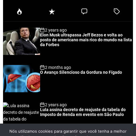
P
R
C
T
o
e
o
a
p
c
m
g
2 years ago
u
e
m
g
Elon Musk ultrapassa Jeff Bezos e volta ao
l
n
e
e
posto de americano mais rico do mundo na lista
a
t
n
d
da Forbes
r
t
2 months ago
O Avanço Silencioso da Gordura no Fígado
2 years ago
Lula assina decreto de reajuste da tabela do
Imposto de Renda em evento em São Paulo
Nós utilizamos cookies para garantir que você tenha a melhor