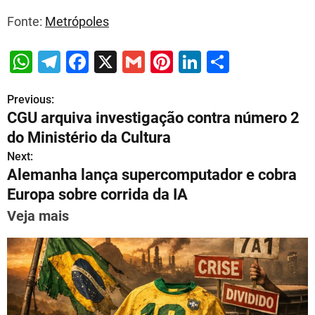
Fonte:
Metrópoles
W
T
F
X
G
Pi
Li
S
h
el
a
m
nt
n
h
Previous:
P
at
e
c
ai
er
k
ar
CGU arquiva investigação contra número 2
s
gr
e
l
e
e
e
o
do Ministério da Cultura
A
a
b
st
dI
s
Next:
p
m
o
n
Alemanha lança supercomputador e cobra
t
p
o
Europa sobre corrida da IA
n
k
Veja mais
a
v
i