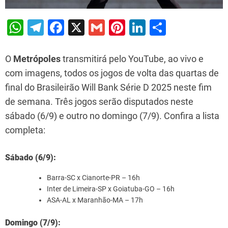
W
T
F
X
G
Pi
Li
S
h
el
a
m
nt
n
h
at
e
c
ai
er
k
ar
O
Metrópoles
transmitirá pelo YouTube, ao vivo e
s
gr
e
l
e
e
e
com imagens, todos os jogos de volta das quartas de
final do Brasileirão Will Bank Série D 2025 neste fim
A
a
b
st
dI
de semana. Três jogos serão disputados neste
p
m
o
n
sábado (6/9) e outro no domingo (7/9). Confira a lista
p
o
completa:
k
Sábado (6/9):
Barra-SC x Cianorte-PR – 16h
Inter de Limeira-SP x Goiatuba-GO – 16h
ASA-AL x Maranhão-MA – 17h
Domingo (7/9):