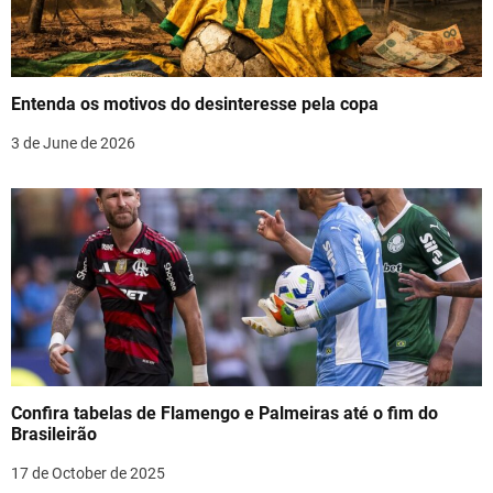
g
a
t
Entenda os motivos do desinteresse pela copa
i
3 de June de 2026
o
n
Confira tabelas de Flamengo e Palmeiras até o fim do
Brasileirão
17 de October de 2025