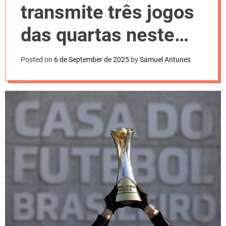
l
transmite três jogos
o
r
m
das quartas neste
o
d
sábado
e
Posted on
6 de September de 2025
by
Samuel Antunes