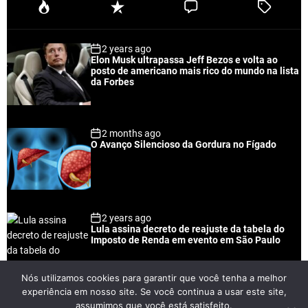
P
R
C
T
o
e
o
a
p
c
m
g
2 years ago
u
e
m
g
Elon Musk ultrapassa Jeff Bezos e volta ao
l
n
e
e
posto de americano mais rico do mundo na lista
a
t
n
d
da Forbes
r
t
2 months ago
O Avanço Silencioso da Gordura no Fígado
2 years ago
Lula assina decreto de reajuste da tabela do
Imposto de Renda em evento em São Paulo
Nós utilizamos cookies para garantir que você tenha a melhor
experiência em nosso site. Se você continua a usar este site,
2 years ago
assumimos que você está satisfeito.