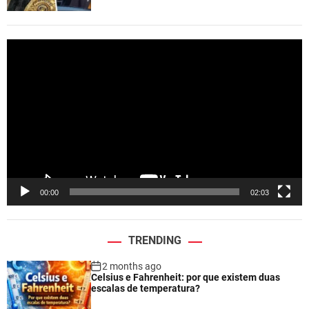
V
i
d
e
o
P
l
a
y
e
00:00
02:03
r
TRENDING
2 months ago
Celsius e Fahrenheit: por que existem duas
escalas de temperatura?