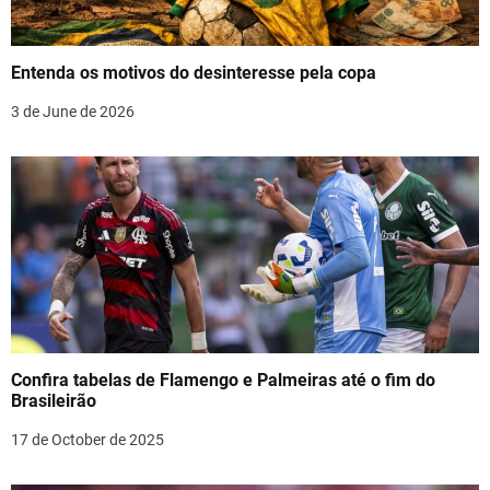
a
t
Entenda os motivos do desinteresse pela copa
i
3 de June de 2026
o
n
Confira tabelas de Flamengo e Palmeiras até o fim do
Brasileirão
17 de October de 2025