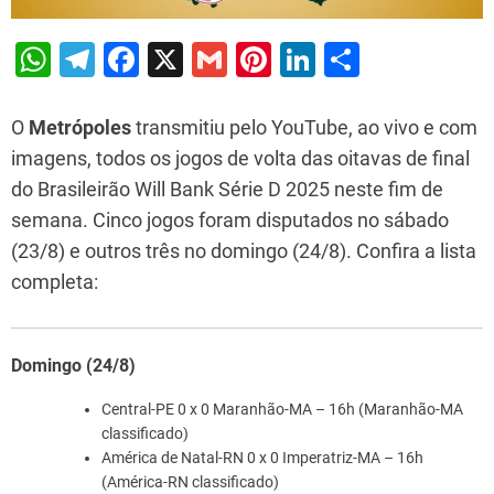
W
T
F
X
G
Pi
Li
S
h
el
a
m
nt
n
h
at
e
c
ai
er
k
ar
O
Metrópoles
transmitiu pelo YouTube, ao vivo e com
s
gr
e
l
e
e
e
imagens, todos os jogos de volta das oitavas de final
do Brasileirão Will Bank Série D 2025 neste fim de
A
a
b
st
dI
semana. Cinco jogos foram disputados no sábado
p
m
o
n
(23/8) e outros três no domingo (24/8). Confira a lista
p
o
completa:
k
Domingo (24/8)
Central-PE 0 x 0 Maranhão-MA – 16h (Maranhão-MA
classificado)
América de Natal-RN 0 x 0 Imperatriz-MA – 16h
(América-RN classificado)