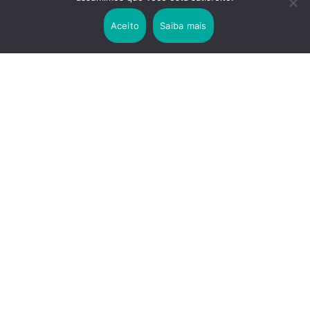
Lei Rouanet e Petrobras financiam evento em
que Lula pediu votos para Boulos
Aceito
Saiba mais
2 years ago
Os 20 Benefícios do Chá Verde
LINKS IMPORTANTES
Política de Privacidade
Contato
Sobre nós
Termos de uso