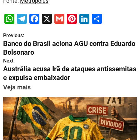
Fonte:
Metrópoles
W
T
F
X
G
Pi
Li
S
h
el
a
m
nt
n
h
Previous:
P
at
e
c
ai
er
k
ar
Banco do Brasil aciona AGU contra Eduardo
s
gr
e
l
e
e
e
o
Bolsonaro
A
a
b
st
dI
s
Next:
p
m
o
n
Austrália acusa Irã de ataques antissemitas
t
p
o
e expulsa embaixador
n
k
Veja mais
a
v
i
g