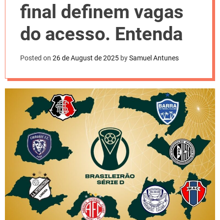
l
final definem vagas
o
r
m
do acesso. Entenda
o
d
e
Posted on
26 de August de 2025
by
Samuel Antunes