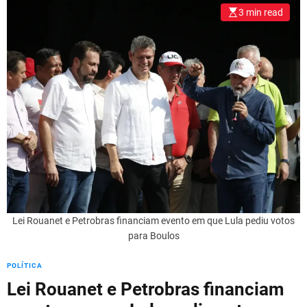
l
3 min read
o
r
m
o
d
e
Lei Rouanet e Petrobras financiam evento em que Lula pediu votos
para Boulos
POLÍTICA
Lei Rouanet e Petrobras financiam