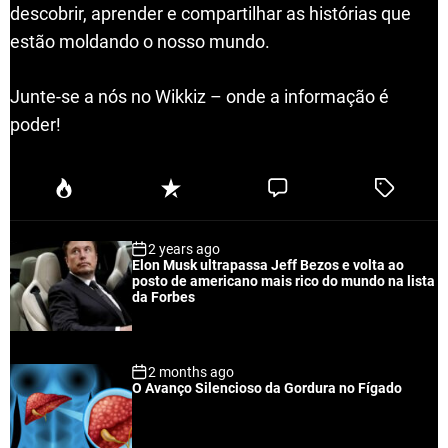
descobrir, aprender e compartilhar as histórias que
estão moldando o nosso mundo.
Junte-se a nós no Wikkiz – onde a informação é
poder!
P
R
C
T
o
e
o
a
p
c
m
g
2 years ago
u
e
m
g
Elon Musk ultrapassa Jeff Bezos e volta ao
l
n
e
e
posto de americano mais rico do mundo na lista
a
t
n
d
da Forbes
r
t
2 months ago
O Avanço Silencioso da Gordura no Fígado