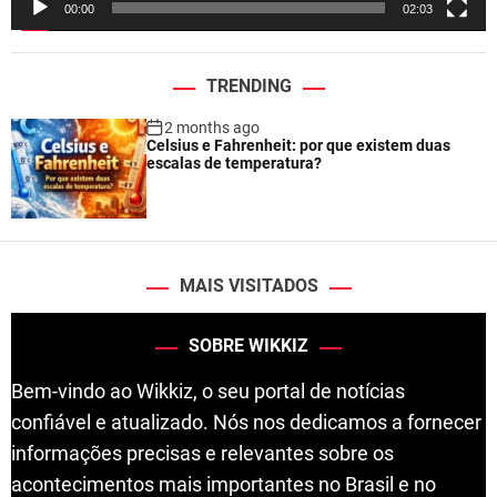
00:00
02:03
r
TRENDING
2 months ago
Celsius e Fahrenheit: por que existem duas
escalas de temperatura?
MAIS VISITADOS
SOBRE WIKKIZ
Bem-vindo ao Wikkiz, o seu portal de notícias
confiável e atualizado. Nós nos dedicamos a fornecer
informações precisas e relevantes sobre os
acontecimentos mais importantes no Brasil e no