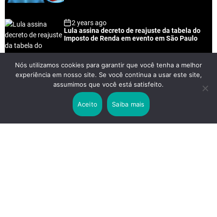
2 years ago
Lula assina decreto de reajuste da tabela do
Imposto de Renda em evento em São Paulo
Nós utilizamos cookies para garantir que você tenha a melhor
experiência em nosso site. Se você continua a usar este site,
2 years ago
assumimos que você está satisfeito.
Lei Rouanet e Petrobras financiam evento em
que Lula pediu votos para Boulos
Aceito
Saiba mais
2 years ago
Os 20 Benefícios do Chá Verde
LINKS IMPORTANTES
Política de Privacidade