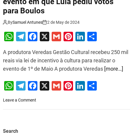
evento em que Lula pediu votos
para Boulos
By
Samuel Antunes
2 de May de 2024
W
T
F
X
G
Pi
Li
S
h
el
a
m
nt
n
h
A produtora Veredas Gestão Cultural recebeu 250 mil
at
e
c
ai
er
k
ar
reais via lei de incentivo à cultura para realizar o
s
gr
e
l
e
e
e
evento de 1º de Maio A produtora Veredas
[more…]
A
a
b
st
dI
p
m
o
n
W
T
F
X
G
Pi
Li
S
p
o
h
el
a
m
nt
n
h
o
k
Leave a Comment
at
e
c
ai
er
k
ar
n
s
gr
e
l
e
e
e
L
e
A
a
b
st
dI
i
Search
R