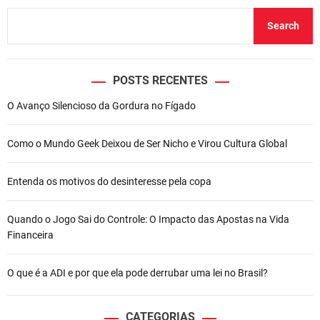
p
m
o
n
o
p
o
Search
u
k
a
n
e
POSTS RECENTES
t
O Avanço Silencioso da Gordura no Fígado
e
P
e
Como o Mundo Geek Deixou de Ser Nicho e Virou Cultura Global
t
r
Entenda os motivos do desinteresse pela copa
o
b
r
Quando o Jogo Sai do Controle: O Impacto das Apostas na Vida
a
Financeira
s
f
O que é a ADI e por que ela pode derrubar uma lei no Brasil?
i
n
a
CATEGORIAS