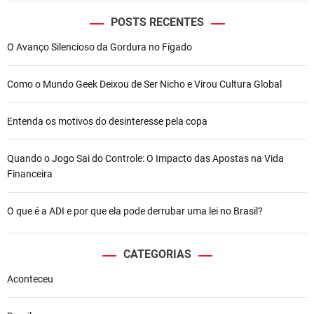
u
c
POSTS RECENTES
i
O Avanço Silencioso da Gordura no Fígado
a
n
o
Como o Mundo Geek Deixou de Ser Nicho e Virou Cultura Global
H
u
Entenda os motivos do desinteresse pela copa
c
k
d
Quando o Jogo Sai do Controle: O Impacto das Apostas na Vida
e
Financeira
t
o
O que é a ADI e por que ela pode derrubar uma lei no Brasil?
n
a
P
CATEGORIAS
L
Aconteceu
d
o
e