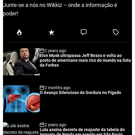
Junte-se a nós no Wikkiz – onde a informação é
poder!
P
R
C
T
o
e
o
a
p
c
m
g
2 years ago
u
e
m
g
Elon Musk ultrapassa Jeff Bezos e volta ao
l
n
e
e
posto de americano mais rico do mundo na lista
a
t
n
d
da Forbes
r
t
2 months ago
O Avanço Silencioso da Gordura no Fígado
2 years ago
Lula assina decreto de reajuste da tabela do
Imposto de Renda em evento em São Paulo