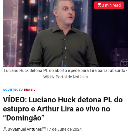
l
3 min read
o
r
m
o
d
e
Luciano Huck detona PL do aborto e pede para Lira barrar absurdo -
Wikkiz Portal de Notícias
ACONTECEU
BRASIL
VÍDEO: Luciano Huck detona PL do
estupro e Arthur Lira ao vivo no
“Domingão”
By
Samuel Antunes
17 de June de 2024