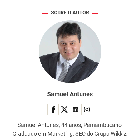
i
v
SOBRE O AUTOR
o
n
o
“
D
o
m
i
n
g
ã
o
Samuel Antunes
”
Samuel Antunes, 44 anos, Pernambucano,
Graduado em Marketing, SEO do Grupo Wikkiz,