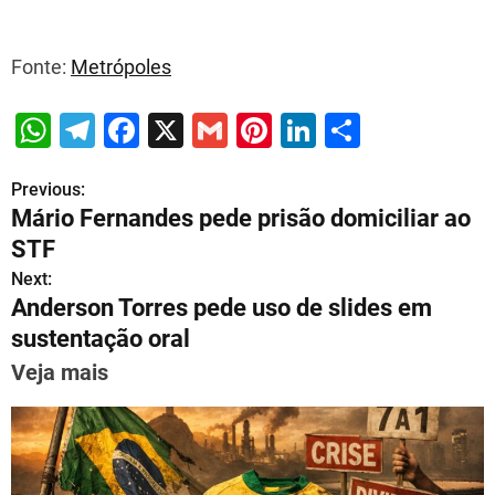
Fonte:
Metrópoles
W
T
F
X
G
Pi
Li
S
h
el
a
m
nt
n
h
Previous:
P
at
e
c
ai
er
k
ar
Mário Fernandes pede prisão domiciliar ao
s
gr
e
l
e
e
e
o
STF
A
a
b
st
dI
s
Next:
p
m
o
n
Anderson Torres pede uso de slides em
t
p
o
sustentação oral
n
k
Veja mais
a
v
i