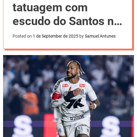
l
tatuagem com
o
r
m
escudo do Santos na
o
d
perna
e
Posted on
1 de September de 2025
by
Samuel Antunes