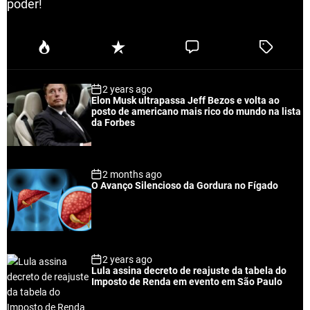
poder!
P
R
C
T
o
e
o
a
p
c
m
g
2 years ago
u
e
m
g
Elon Musk ultrapassa Jeff Bezos e volta ao
l
n
e
e
posto de americano mais rico do mundo na lista
a
t
n
d
da Forbes
r
t
2 months ago
O Avanço Silencioso da Gordura no Fígado
2 years ago
Lula assina decreto de reajuste da tabela do
Imposto de Renda em evento em São Paulo