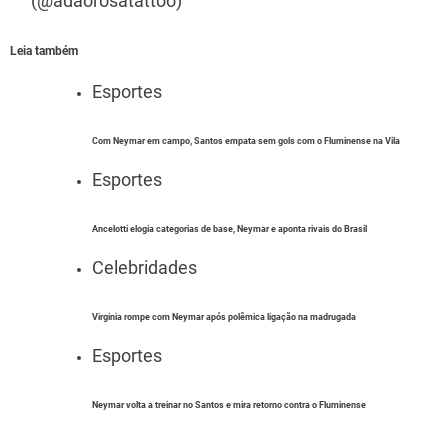
(@adaorosatattoo)
Leia também
Esportes
Com Neymar em campo, Santos empata sem gols com o Fluminense na Vila
Esportes
Ancelotti elogia categorias de base, Neymar e aponta rivais do Brasil
Celebridades
Virginia rompe com Neymar após polêmica ligação na madrugada
Esportes
Neymar volta a treinar no Santos e mira retorno contra o Fluminense