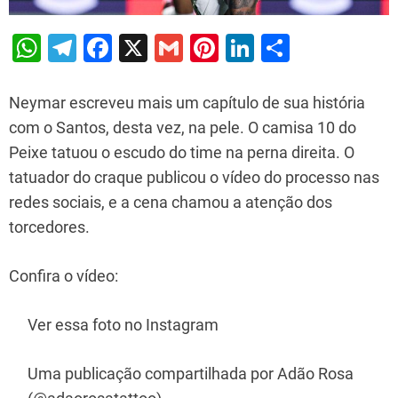
W
T
F
X
G
Pi
Li
S
h
el
a
m
nt
n
h
at
e
c
ai
er
k
ar
Neymar escreveu mais um capítulo de sua história
s
gr
e
l
e
e
e
com o Santos, desta vez, na pele. O camisa 10 do
Peixe tatuou o escudo do time na perna direita. O
A
a
b
st
dI
tatuador do craque publicou o vídeo do processo nas
p
m
o
n
redes sociais, e a cena chamou a atenção dos
p
o
torcedores.
k
Confira o vídeo:
Ver essa foto no Instagram
Uma publicação compartilhada por Adão Rosa