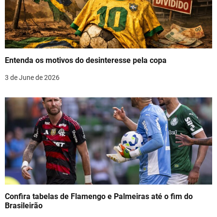
g
a
t
Entenda os motivos do desinteresse pela copa
i
3 de June de 2026
o
n
Confira tabelas de Flamengo e Palmeiras até o fim do
Brasileirão