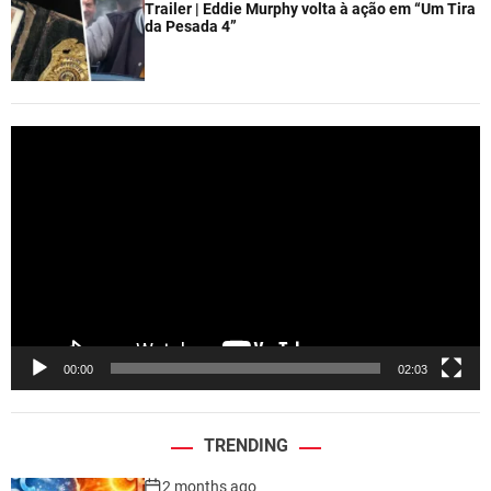
Trailer | Eddie Murphy volta à ação em “Um Tira
da Pesada 4”
V
i
d
e
o
P
l
a
y
e
00:00
02:03
r
TRENDING
2 months ago