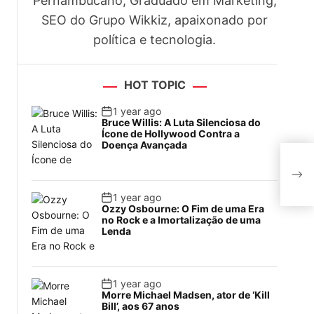
Pernambucano, Graduado em Marketing,
SEO do Grupo Wikkiz, apaixonado por
política e tecnologia.
HOT TOPIC
1 year ago
Bruce Willis: A Luta Silenciosa do
Ícone de Hollywood Contra a
Doença Avançada
Chin
desf
1 year ago
Ozzy Osbourne: O Fim de uma Era
no Rock e a Imortalização de uma
Lenda
1 year ago
Morre Michael Madsen, ator de ‘Kill
Bill’, aos 67 anos