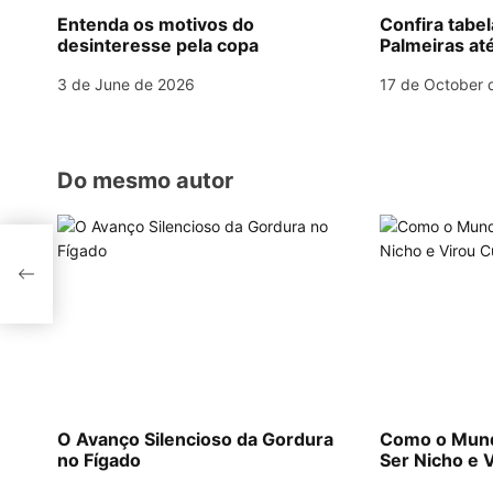
a
Entenda os motivos do
Confira tabe
desinteresse pela copa
Palmeiras até
t
3 de June de 2026
17 de October 
i
o
Do mesmo autor
n
do
to
O Avanço Silencioso da Gordura
Como o Mund
no Fígado
Ser Nicho e V