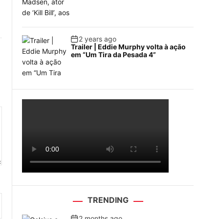
2 years ago
Trailer | Eddie Murphy volta à ação
em “Um Tira da Pesada 4”
TRENDING
2 months ago