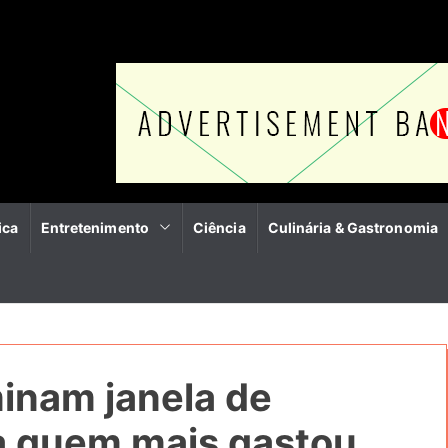
ica
Entretenimento
Ciência
Culinária & Gastronomia
inam janela de
ja quem mais gastou