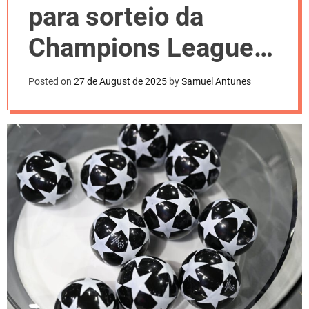
l
para sorteio da
o
r
m
Champions League;
o
d
confira
e
Posted on
27 de August de 2025
by
Samuel Antunes