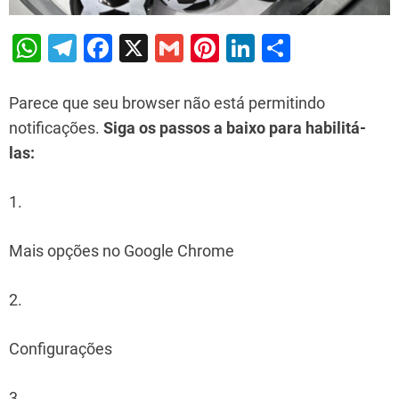
W
T
F
X
G
Pi
Li
S
h
el
a
m
nt
n
h
at
e
c
ai
er
k
ar
Parece que seu browser não está permitindo
s
gr
e
l
e
e
e
notificações.
Siga os passos a baixo para habilitá-
las:
A
a
b
st
dI
p
m
o
n
1.
p
o
k
Mais opções no Google Chrome
2.
Configurações
3.