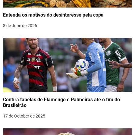
t
i
Entenda os motivos do desinteresse pela copa
o
3 de June de 2026
n
Confira tabelas de Flamengo e Palmeiras até o fim do
Brasileirão
17 de October de 2025