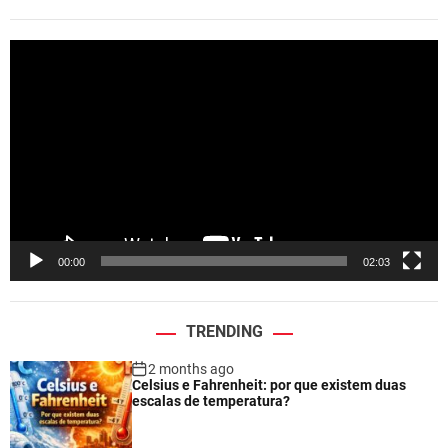
V
i
d
e
o
P
l
a
y
e
00:00
02:03
r
TRENDING
2 months ago
Celsius e Fahrenheit: por que existem duas
escalas de temperatura?