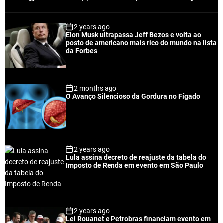
o
e
o
a
p
c
m
g
2 years ago
u
e
m
g
Elon Musk ultrapassa Jeff Bezos e volta ao
l
n
e
e
posto de americano mais rico do mundo na lista
a
t
n
d
da Forbes
r
t
2 months ago
O Avanço Silencioso da Gordura no Fígado
2 years ago
Lula assina decreto de reajuste da tabela do
Imposto de Renda em evento em São Paulo
2 years ago
Lei Rouanet e Petrobras financiam evento em