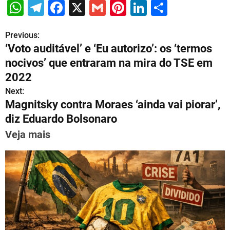
W
T
F
X
G
Pi
Li
S
h
el
a
m
nt
n
h
Previous:
P
at
e
c
ai
er
k
ar
‘Voto auditável’ e ‘Eu autorizo’: os ‘termos
s
gr
e
l
e
e
e
o
nocivos’ que entraram na mira do TSE em
A
a
b
st
dI
s
2022
p
m
o
n
Next:
t
p
o
Magnitsky contra Moraes ‘ainda vai piorar’,
n
diz Eduardo Bolsonaro
k
a
Veja mais
v
i
g
a