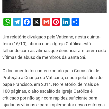
W
T
F
X
G
Pi
Li
S
h
el
a
m
nt
n
h
at
e
c
ai
er
k
ar
Um relatório divulgado pelo Vaticano, nesta quinta-
s
gr
e
l
e
e
e
feira (16/10), afirma que a Igreja Católica está
falhando com as vítimas que denunciaram terem sido
A
a
b
st
dI
vítimas de abuso de membros da Santa Sé.
p
m
o
n
p
o
O documento foi confeccionado pela Comissão de
k
Proteção à Criança do Vaticano, criada pelo falecido
papa Francisco, em 2014. No relatório, de mais de
100 páginas, o alto escalão da Igreja Católica é
criticado por não agir com rapidez suficiente para
ajudar as vítimas e para implementar novos esforços