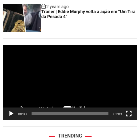
2 years ago
Trailer | Eddie Murphy volta à ação em “Um Tira
da Pesada 4”
V
i
d
e
o
P
l
a
y
e
00:00
02:03
r
TRENDING