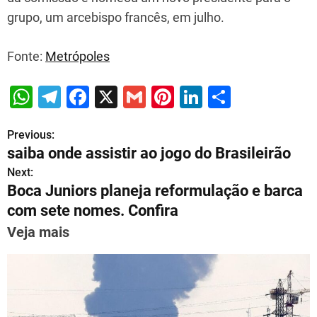
grupo, um arcebispo francês, em julho.
Fonte:
Metrópoles
W
T
F
X
G
Pi
Li
S
h
el
a
m
nt
n
h
Previous:
P
at
e
c
ai
er
k
ar
saiba onde assistir ao jogo do Brasileirão
s
gr
e
l
e
e
e
o
Next:
A
a
b
st
dI
Boca Juniors planeja reformulação e barca
s
p
m
o
n
com sete nomes. Confira
t
p
o
Veja mais
n
k
a
v