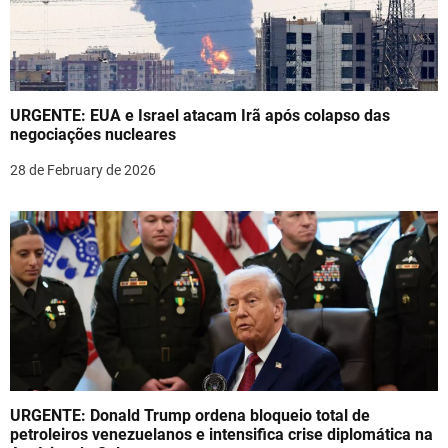
i
g
a
URGENTE: EUA e Israel atacam Irã após colapso das
t
negociações nucleares
i
28 de February de 2026
o
n
URGENTE: Donald Trump ordena bloqueio total de
petroleiros venezuelanos e intensifica crise diplomática na