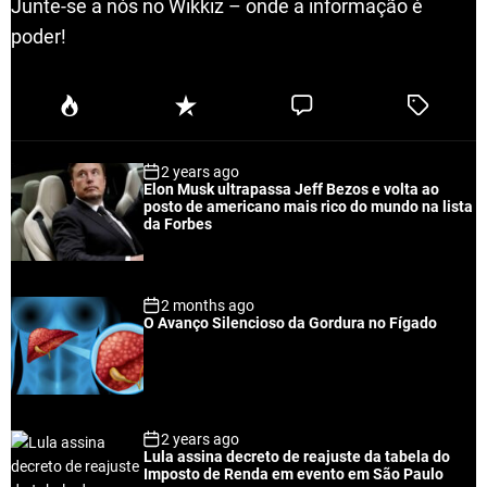
Junte-se a nós no Wikkiz – onde a informação é
poder!
P
R
C
T
o
e
o
a
p
c
m
g
2 years ago
u
e
m
g
Elon Musk ultrapassa Jeff Bezos e volta ao
l
n
e
e
posto de americano mais rico do mundo na lista
a
t
n
d
da Forbes
r
t
2 months ago
O Avanço Silencioso da Gordura no Fígado
2 years ago
Lula assina decreto de reajuste da tabela do
Imposto de Renda em evento em São Paulo