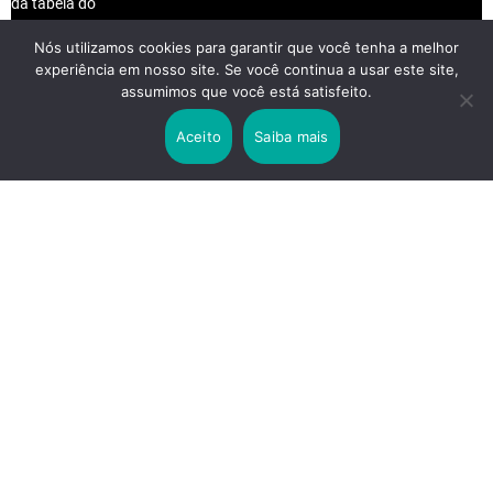
Nós utilizamos cookies para garantir que você tenha a melhor
experiência em nosso site. Se você continua a usar este site,
2 years ago
assumimos que você está satisfeito.
Lei Rouanet e Petrobras financiam evento em
que Lula pediu votos para Boulos
Aceito
Saiba mais
2 years ago
Os 20 Benefícios do Chá Verde
LINKS IMPORTANTES
Política de Privacidade
Contato
Sobre nós