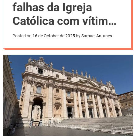
l
falhas da Igreja
o
r
m
Católica com vítimas
o
d
de abusos
e
Posted on
16 de October de 2025
by
Samuel Antunes