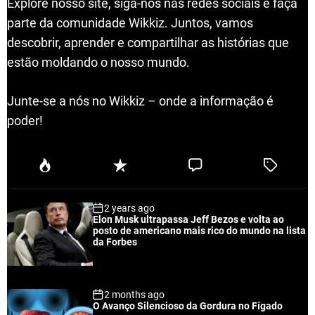
Explore nosso site, siga-nos nas redes sociais e faça
parte da comunidade Wikkiz. Juntos, vamos
descobrir, aprender e compartilhar as histórias que
estão moldando o nosso mundo.
Junte-se a nós no Wikkiz – onde a informação é
poder!
P
R
C
T
o
e
o
a
p
c
m
g
2 years ago
u
e
m
g
Elon Musk ultrapassa Jeff Bezos e volta ao
l
n
e
e
posto de americano mais rico do mundo na lista
a
t
n
d
da Forbes
r
t
2 months ago
O Avanço Silencioso da Gordura no Fígado