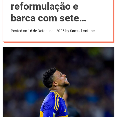
l
reformulação e
o
r
m
barca com sete
o
d
nomes. Confira
e
Posted on
16 de October de 2025
by
Samuel Antunes