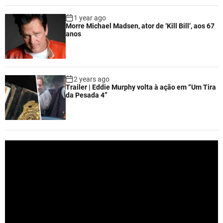
1 year ago
Morre Michael Madsen, ator de ‘Kill Bill’, aos 67
anos
2 years ago
Trailer | Eddie Murphy volta à ação em “Um Tira
da Pesada 4”
V
i
d
e
o
P
l
a