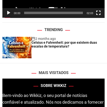
y
e
00:00
02:03
r
TRENDING
2 months ago
Celsius e Fahrenheit: por que existem duas
escalas de temperatura?
MAIS VISITADOS
SOBRE WIKKIZ
Bem-vindo ao Wikkiz, o seu portal de notícias
confiável e atualizado. Nós nos dedicamos a fornecer