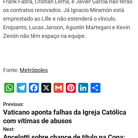
Frank Fabra, Cristian Lema, e Javier García não terão
os contratos renovados. Já Ignacio Miramón está
emprestado ao Lille e não estenderá o vínculo.
Enquanto, Lucas Janson, Agustín Martegani e Kevin
Zenón não têm espaço na equipe.
Fonte:
Metrópoles
W
T
F
X
G
Pi
Li
S
h
el
a
m
nt
n
h
Previous:
P
at
e
c
ai
er
k
ar
Vaticano aponta falhas da Igreja Católica
s
gr
e
l
e
e
e
o
com vítimas de abusos
A
a
b
st
dI
s
Next:
p
m
o
n
Ancelotti sobre chance de título na Copa: