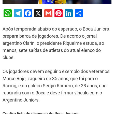
W
T
F
X
G
Pi
Li
S
h
el
a
m
nt
n
h
at
e
c
ai
er
k
ar
Após temporada abaixo do esperado, o Boca Juniors
s
gr
e
l
e
e
e
prepara barca de jogadores. De acordo o jornal
argentino Clarín, o presidente Riquelme estuda, ao
A
a
b
st
dI
menos, sete saídas de atletas do atual elenco do
p
m
o
n
clube.
p
o
k
Os jogadores devem seguir o exemplo dos veteranos
Marco Rojo, zagueiro de 35 anos, que foi para o
Racing, e do goleiro Sergio Romero, de 38 anos, que
rescindiu com o Boca e deve firmar vínculo com o
Argentino Juniors.
Confira lista de dispensa do Boca Juniors: