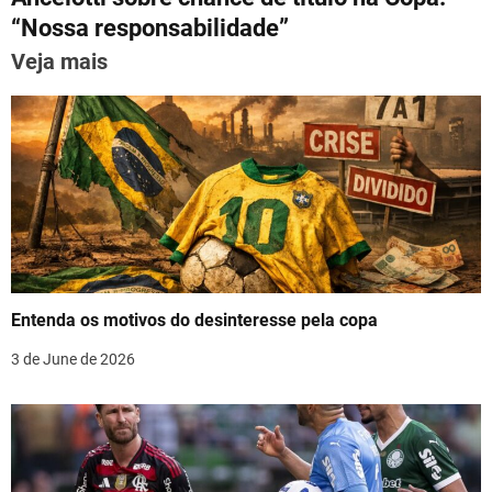
t
p
o
“Nossa responsabilidade”
n
k
Veja mais
a
v
i
g
a
t
Entenda os motivos do desinteresse pela copa
i
3 de June de 2026
o
n