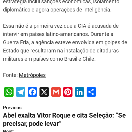
estratégia inclui sanções econômicas, isolamento
diplomático e agora operações de inteligência.
Essa não é a primeira vez que a CIA é acusada de
intervir em países latino-americanos. Durante a
Guerra Fria, a agência esteve envolvida em golpes de
Estado que resultaram na instalação de ditaduras
militares em países como Brasil e Chile.
Fonte:
Metrópoles
W
T
F
X
G
Pi
Li
S
h
el
a
m
nt
n
h
Previous:
P
at
e
c
ai
er
k
ar
Abel exalta Vitor Roque e cita Seleção: “Se
s
gr
e
l
e
e
e
o
precisar, pode levar”
A
a
b
st
dI
s
Next: