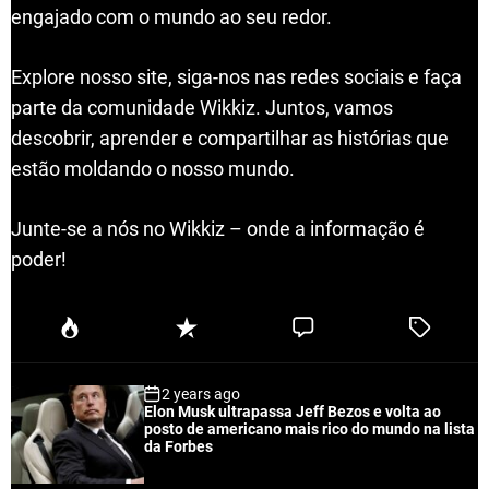
engajado com o mundo ao seu redor.
Explore nosso site, siga-nos nas redes sociais e faça
parte da comunidade Wikkiz. Juntos, vamos
descobrir, aprender e compartilhar as histórias que
estão moldando o nosso mundo.
Junte-se a nós no Wikkiz – onde a informação é
poder!
P
R
C
T
o
e
o
a
p
c
m
g
2 years ago
u
e
m
g
Elon Musk ultrapassa Jeff Bezos e volta ao
l
n
e
e
posto de americano mais rico do mundo na lista
a
t
n
d
da Forbes
r
t