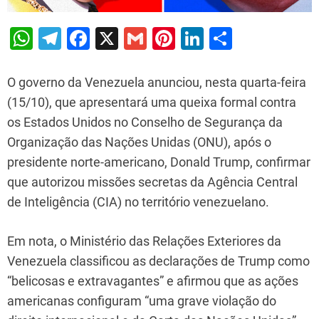
W
T
F
X
G
Pi
Li
S
h
el
a
m
nt
n
h
at
e
c
ai
er
k
ar
O governo da Venezuela anunciou, nesta quarta-feira
s
gr
e
l
e
e
e
(15/10), que apresentará uma queixa formal contra
os Estados Unidos no Conselho de Segurança da
A
a
b
st
dI
Organização das Nações Unidas (ONU), após o
p
m
o
n
presidente norte-americano, Donald Trump, confirmar
p
o
que autorizou missões secretas da Agência Central
k
de Inteligência (CIA) no território venezuelano.
Em nota, o Ministério das Relações Exteriores da
Venezuela classificou as declarações de Trump como
“belicosas e extravagantes” e afirmou que as ações
americanas configuram “uma grave violação do