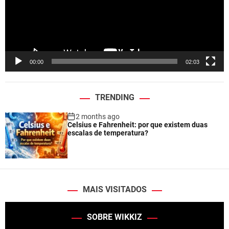
P
l
a
y
e
00:00
02:03
r
TRENDING
2 months ago
Celsius e Fahrenheit: por que existem duas
escalas de temperatura?
MAIS VISITADOS
SOBRE WIKKIZ