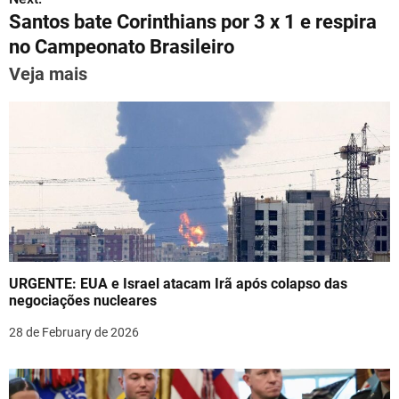
p
m
o
n
Santos bate Corinthians por 3 x 1 e respira
t
p
o
no Campeonato Brasileiro
n
k
Veja mais
a
v
i
g
a
t
URGENTE: EUA e Israel atacam Irã após colapso das
i
negociações nucleares
o
28 de February de 2026
n