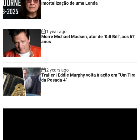
Imortalização de uma Lenda
1 year ago
Morre Michael Madsen, ator de ‘Kill Bill’, aos 67
anos
2 years ago
Trailer | Eddie Murphy volta à ação em “Um Tira
da Pesada 4”
V
i
d
e
o