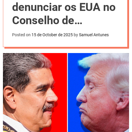
l
denunciar os EUA no
o
r
m
Conselho de
o
d
Segurança da ONU
e
Posted on
15 de October de 2025
by
Samuel Antunes