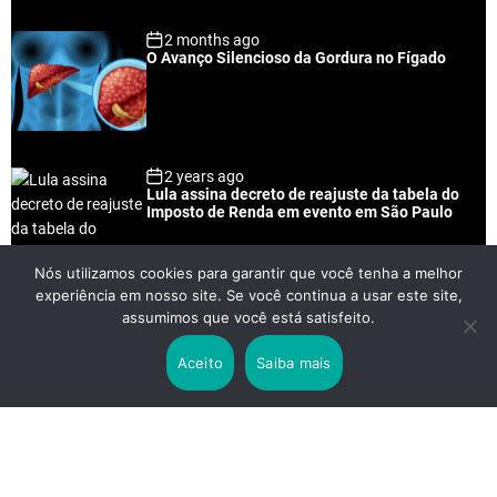
2 months ago
O Avanço Silencioso da Gordura no Fígado
2 years ago
Lula assina decreto de reajuste da tabela do
Imposto de Renda em evento em São Paulo
Nós utilizamos cookies para garantir que você tenha a melhor
experiência em nosso site. Se você continua a usar este site,
2 years ago
assumimos que você está satisfeito.
Lei Rouanet e Petrobras financiam evento em
que Lula pediu votos para Boulos
Aceito
Saiba mais
2 years ago
Os 20 Benefícios do Chá Verde