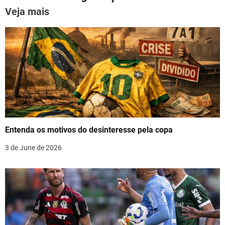
n
k
Veja mais
a
v
i
g
a
t
Entenda os motivos do desinteresse pela copa
i
3 de June de 2026
o
n