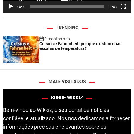
e
00:00
02:03
r
TRENDING
2 months ago
Celsius e Fahrenheit: por que existem duas
escalas de temperatura?
MAIS VISITADOS
SOBRE WIKKIZ
Bem-vindo ao Wikkiz, o seu portal de notícias
confiável e atualizado. Nós nos dedicamos a fornecer
informações precisas e relevantes sobre os