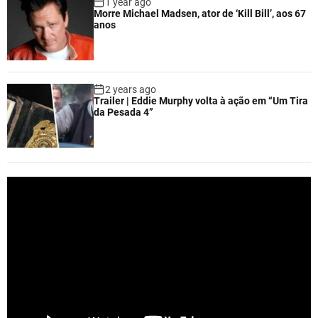
1 year ago
Morre Michael Madsen, ator de ‘Kill Bill’, aos 67
anos
2 years ago
Trailer | Eddie Murphy volta à ação em “Um Tira
da Pesada 4”
V
i
d
e
o
P
l
a
y