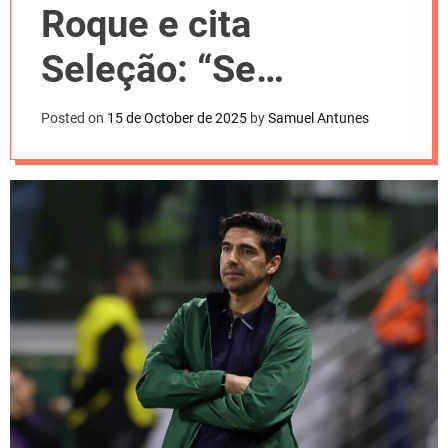
l
Roque e cita
o
r
m
Seleção: “Se
o
d
precisar, pode levar”
e
Posted on
15 de October de 2025
by
Samuel Antunes