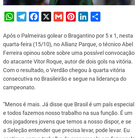
W
T
F
X
G
Pi
Li
S
h
el
a
m
nt
n
h
at
e
c
ai
er
k
ar
Após o Palmeiras golear o Bragantino por 5 x 1, nesta
s
gr
e
l
e
e
e
quarta-feira (15/10), no Allianz Parque, o técnico Abel
Ferreira opinou sobre sobre uma possível convocação
A
a
b
st
dI
do atacante Vitor Roque, autor de dois gols na vitória.
p
m
o
n
Com o resultado, o Verdão chegou à quarta vitória
p
o
consecutiva no Brasileirão e segue na liderança do
k
campeonato.
“Menos é mais. Já disse que Brasil é um país especial
e todos fazemos nosso trabalho na sua função. É um
dos jogadores jovens que temos a nosso dispor, e se
a Seleção entender que precisa levar, pode levar. Eu