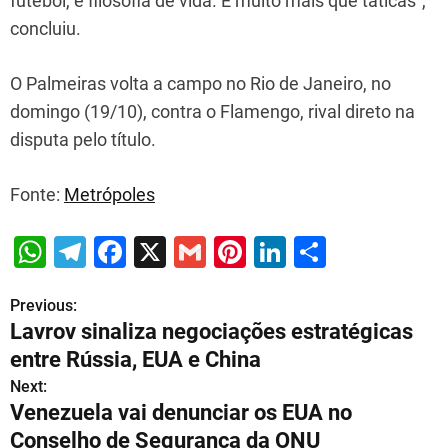
futebol, é filosofia de vida. É muito mais que táticas”,
concluiu.
O Palmeiras volta a campo no Rio de Janeiro, no
domingo (19/10), contra o Flamengo, rival direto na
disputa pelo título.
Fonte:
Metrópoles
W
T
F
X
G
Pi
Li
S
h
el
a
m
nt
n
h
Previous:
P
at
e
c
ai
er
k
ar
Lavrov sinaliza negociações estratégicas
s
gr
e
l
e
e
e
o
entre Rússia, EUA e China
A
a
b
st
dI
s
Next:
p
m
o
n
Venezuela vai denunciar os EUA no
t
p
o
Conselho de Segurança da ONU