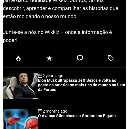
parte da comunidade Wikkiz. Juntos, vamos
descobrir, aprender e compartilhar as histórias que
estão moldando o nosso mundo.
Junte-se a nós no Wikkiz – onde a informação é
poder!
P
R
C
T
o
e
o
a
p
c
m
g
2 years ago
u
e
m
g
Elon Musk ultrapassa Jeff Bezos e volta ao
l
n
e
e
posto de americano mais rico do mundo na lista
a
t
n
d
da Forbes
r
t
2 months ago
O Avanço Silencioso da Gordura no Fígado