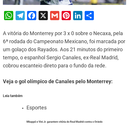
W
T
F
X
G
Pi
Li
S
h
el
a
m
nt
n
h
at
e
c
ai
er
k
ar
A vitória do Monterrey por 3 x 0 sobre o Necaxa, pela
s
gr
e
l
e
e
e
6ª rodada do Campeonato Mexicano, foi marcada por
um golaço dos Rayados. Aos 21 minutos do primeiro
A
a
b
st
dI
tempo, o espanhol Sergio Canales, ex-Real Madrid,
p
m
o
n
cobrou escanteio direto para o fundo da rede.
p
o
k
Veja o gol olímpico de Canales pelo Monterrey:
Leia também
Esportes
Mbappé e Vini Jr. garantem vitória do Real Madrid contra o Oviedo