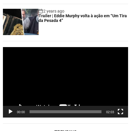
2 years ago
Trailer | Eddie Murphy volta à ação em “Um Tira
da Pesada 4”
V
i
d
e
o
P
l
a
y
e
00:00
02:03
r