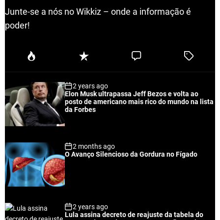
Junte-se a nós no Wikkiz – onde a informação é
poder!
P
R
C
T
o
e
o
a
p
c
m
g
2 years ago
u
e
m
g
Elon Musk ultrapassa Jeff Bezos e volta ao
l
n
e
e
posto de americano mais rico do mundo na lista
a
t
n
d
da Forbes
r
t
2 months ago
O Avanço Silencioso da Gordura no Fígado
2 years ago
Lula assina decreto de reajuste da tabela do