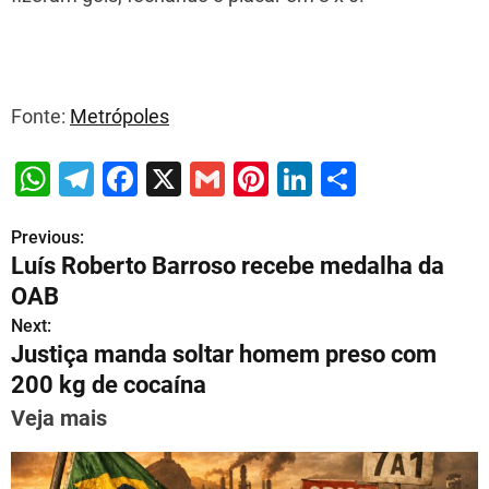
Fonte:
Metrópoles
W
T
F
X
G
Pi
Li
S
h
el
a
m
nt
n
h
Previous:
P
at
e
c
ai
er
k
ar
Luís Roberto Barroso recebe medalha da
s
gr
e
l
e
e
e
o
OAB
A
a
b
st
dI
s
Next:
p
m
o
n
Justiça manda soltar homem preso com
t
p
o
200 kg de cocaína
n
k
Veja mais
a