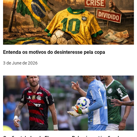
v
i
g
a
t
Entenda os motivos do desinteresse pela copa
i
3 de June de 2026
o
n