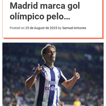
l
Madrid marca gol
o
r
m
olímpico pelo
o
d
Monterrey
e
Posted on
25 de August de 2025
by
Samuel Antunes