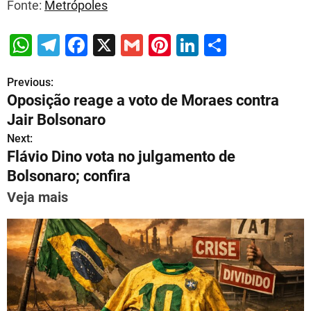
Fonte:
Metrópoles
W
T
F
X
G
Pi
Li
S
h
el
a
m
nt
n
h
Previous:
P
at
e
c
ai
er
k
ar
Oposição reage a voto de Moraes contra
s
gr
e
l
e
e
e
o
Jair Bolsonaro
A
a
b
st
dI
s
Next:
p
m
o
n
Flávio Dino vota no julgamento de
t
p
o
Bolsonaro; confira
n
k
Veja mais
a
v
i
g