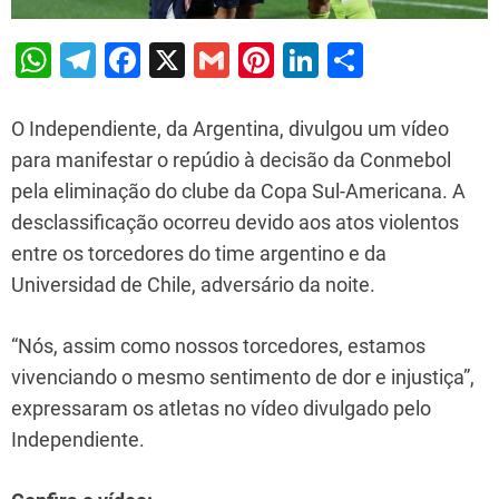
W
T
F
X
G
Pi
Li
S
h
el
a
m
nt
n
h
at
e
c
ai
er
k
ar
O Independiente, da Argentina, divulgou um vídeo
s
gr
e
l
e
e
e
para manifestar o repúdio à decisão da Conmebol
pela eliminação do clube da Copa Sul-Americana. A
A
a
b
st
dI
desclassificação ocorreu devido aos atos violentos
p
m
o
n
entre os torcedores do time argentino e da
p
o
Universidad de Chile, adversário da noite.
k
“Nós, assim como nossos torcedores, estamos
vivenciando o mesmo sentimento de dor e injustiça”,
expressaram os atletas no vídeo divulgado pelo
Independiente.