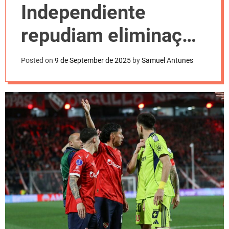
l
Independiente
o
r
m
repudiam eliminação
o
d
da Sul-Americana
e
Posted on
9 de September de 2025
by
Samuel Antunes