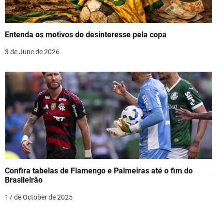
a
t
Entenda os motivos do desinteresse pela copa
i
3 de June de 2026
o
n
Confira tabelas de Flamengo e Palmeiras até o fim do
Brasileirão
17 de October de 2025