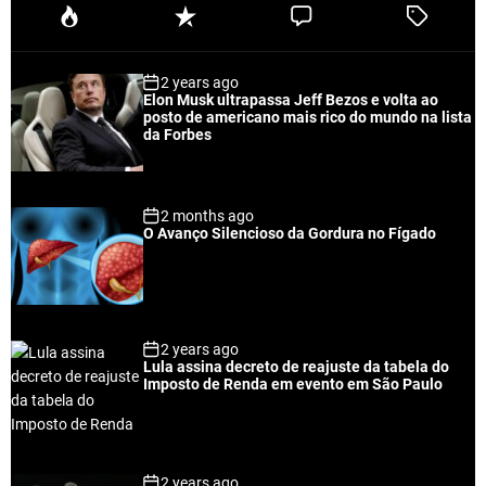
P
R
C
T
o
e
o
a
p
c
m
g
2 years ago
u
e
m
g
Elon Musk ultrapassa Jeff Bezos e volta ao
l
n
e
e
posto de americano mais rico do mundo na lista
a
t
n
d
da Forbes
r
t
2 months ago
O Avanço Silencioso da Gordura no Fígado
2 years ago
Lula assina decreto de reajuste da tabela do
Imposto de Renda em evento em São Paulo
2 years ago