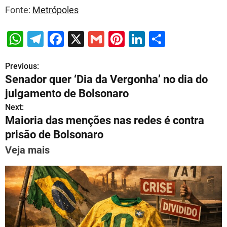
Fonte:
Metrópoles
W
T
F
X
G
Pi
Li
S
h
el
a
m
nt
n
h
Previous:
P
at
e
c
ai
er
k
ar
Senador quer ‘Dia da Vergonha’ no dia do
s
gr
e
l
e
e
e
o
julgamento de Bolsonaro
A
a
b
st
dI
s
Next:
p
m
o
n
Maioria das menções nas redes é contra
t
p
o
prisão de Bolsonaro
n
k
Veja mais
a
v
i
g