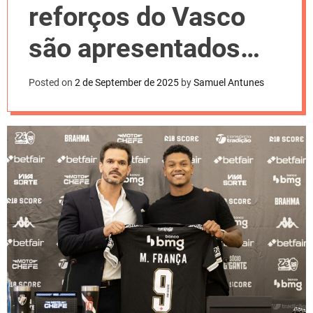
l
reforços do Vasco
o
r
m
são apresentados
o
d
pelo clube
e
Posted on
2 de September de 2025
by
Samuel Antunes