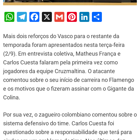
W
T
F
X
G
Pi
Li
S
h
el
a
m
nt
n
h
at
e
c
ai
er
k
ar
Mais dois reforços do Vasco para o restante da
s
gr
e
l
e
e
e
temporada foram apresentados nesta terça-feira
(2/9). Em entrevista coletiva, Matheus França e
A
a
b
st
dI
Carlos Cuesta falaram pela primeira vez como
p
m
o
n
jogadores da equipe Cruzmaltina. O atacante
p
o
comentou sobre o seu início de carreira no Flamengo
k
e os motivos que o fizeram assinar com o Gigante da
Colina.
Por sua vez, o zagueiro colombiano comentou sobre o
sistema defensivo do time. Carlos Cuesta foi
questionado sobre a responsabilidade que terá para