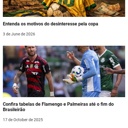
a
t
Entenda os motivos do desinteresse pela copa
i
3 de June de 2026
o
n
Confira tabelas de Flamengo e Palmeiras até o fim do
Brasileirão
17 de October de 2025