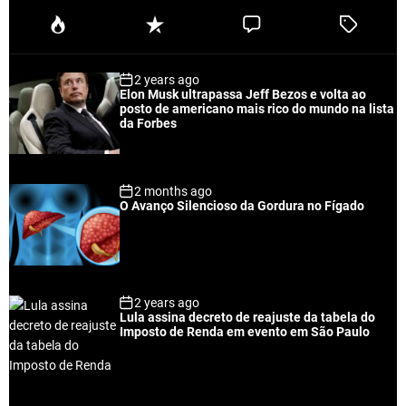
P
R
C
T
o
e
o
a
p
c
m
g
2 years ago
u
e
m
g
Elon Musk ultrapassa Jeff Bezos e volta ao
l
n
e
e
posto de americano mais rico do mundo na lista
a
t
n
d
da Forbes
r
t
2 months ago
O Avanço Silencioso da Gordura no Fígado
2 years ago
Lula assina decreto de reajuste da tabela do
Imposto de Renda em evento em São Paulo