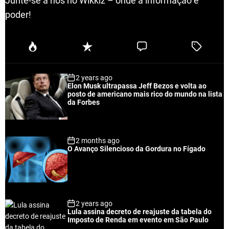
Junte-se a nós no Wikkiz – onde a informação é
poder!
P
R
C
T
o
e
o
a
p
c
m
g
2 years ago
u
e
m
g
Elon Musk ultrapassa Jeff Bezos e volta ao
l
n
e
e
posto de americano mais rico do mundo na lista
a
t
n
d
da Forbes
r
t
2 months ago
O Avanço Silencioso da Gordura no Fígado
2 years ago
Lula assina decreto de reajuste da tabela do
Imposto de Renda em evento em São Paulo