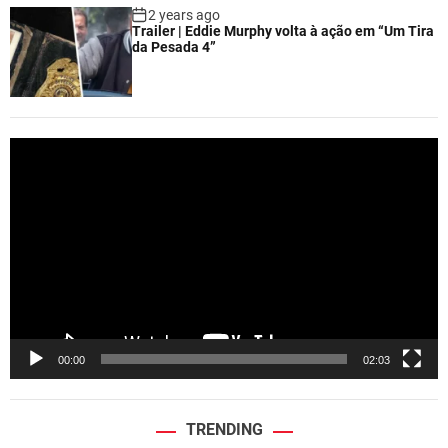
2 years ago
Trailer | Eddie Murphy volta à ação em “Um Tira
da Pesada 4”
V
i
d
e
o
P
l
a
y
e
00:00
02:03
r
TRENDING