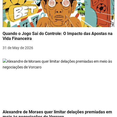
g
a
t
i
Quando o Jogo Sai do Controle: O Impacto das Apostas na
Vida Financeira
o
31 de May de 2026
n
Alexandre de Moraes quer limitar delações premiadas em
meio às negociações de Vorcaro