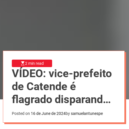
l
o
r
m
o
d
e
2 min read
VÍDEO: vice-prefeito
de Catende é
flagrado disparando
arma de fogo em sua
Posted on
16 de June de 2024
by
samuelantunespe
residência