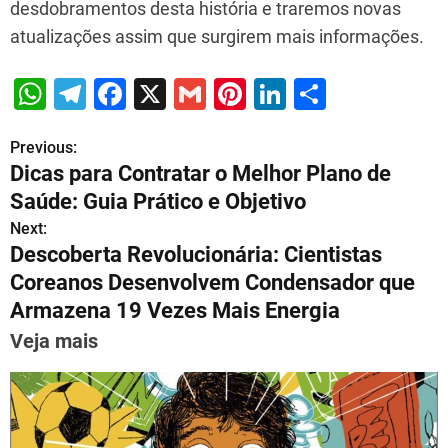
desdobramentos desta história e traremos novas
atualizações assim que surgirem mais informações.
W
T
F
X
G
Pi
Li
S
h
el
a
m
nt
n
h
Previous:
P
at
e
c
ai
er
k
ar
Dicas para Contratar o Melhor Plano de
s
gr
e
l
e
e
e
o
Saúde: Guia Prático e Objetivo
A
a
b
st
dI
s
Next:
p
m
o
n
Descoberta Revolucionária: Cientistas
t
p
o
Coreanos Desenvolvem Condensador que
n
Armazena 19 Vezes Mais Energia
k
a
Veja mais
v
i