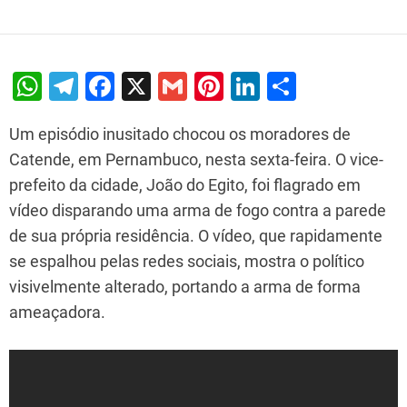
W
T
F
X
G
Pi
Li
S
h
el
a
m
nt
n
h
Um episódio inusitado chocou os moradores de
at
e
c
ai
er
k
ar
Catende, em Pernambuco, nesta sexta-feira. O vice-
s
gr
e
l
e
e
e
prefeito da cidade, João do Egito, foi flagrado em
A
a
b
st
dI
vídeo disparando uma arma de fogo contra a parede
p
m
o
n
de sua própria residência. O vídeo, que rapidamente
p
o
se espalhou pelas redes sociais, mostra o político
k
visivelmente alterado, portando a arma de forma
ameaçadora.