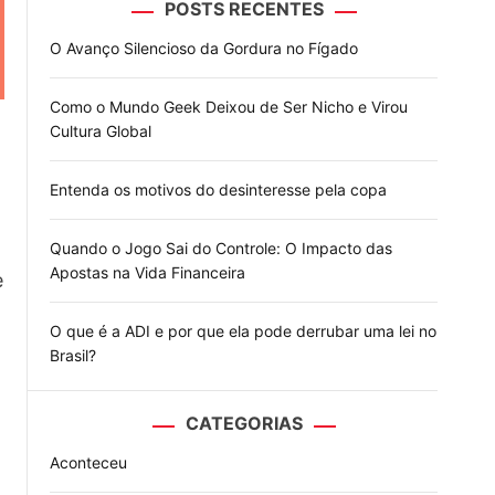
POSTS RECENTES
o
d
O Avanço Silencioso da Gordura no Fígado
e
Como o Mundo Geek Deixou de Ser Nicho e Virou
Cultura Global
Entenda os motivos do desinteresse pela copa
Quando o Jogo Sai do Controle: O Impacto das
Apostas na Vida Financeira
e
O que é a ADI e por que ela pode derrubar uma lei no
Brasil?
CATEGORIAS
Aconteceu
o