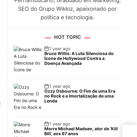
Pernambucano, Graduado em Marketing,
SEO do Grupo Wikkiz, apaixonado por
política e tecnologia.
HOT TOPIC
1 year ago
Bruce Willis: A Luta Silenciosa do
Ícone de Hollywood Contra a
Doença Avançada
s
1 year ago
Ozzy Osbourne: O Fim de uma Era
no Rock e a Imortalização de uma
Lenda
3
1 year ago
Morre Michael Madsen, ator de ‘Kill
Sai
Bill’, aos 67 anos