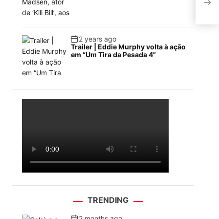
Fra
2 years ago
Trailer | Eddie Murphy volta à ação
em “Um Tira da Pesada 4”
TRENDING
2 months ago