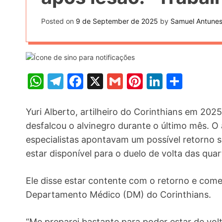
t
k
n
h
e
Posted on
9 de September de 2025
by
Samuel Antune
k
a
r
e
r
e
d
e
s
I
W
T
F
X
G
Pi
Li
S
t
n
h
el
a
m
nt
n
h
at
e
c
ai
er
k
ar
Yuri Alberto, artilheiro do Corinthians em 202
s
gr
e
l
e
e
e
desfalcou o alvinegro durante o último mês. O
especialistas apontavam um possível retorno 
A
a
b
st
dI
estar disponível para o duelo de volta das quar
p
m
o
n
p
o
Ele disse estar contente com o retorno e com
k
Departamento Médico (DM) do Corinthians.
“Me preparei bastante para poder estar de vol