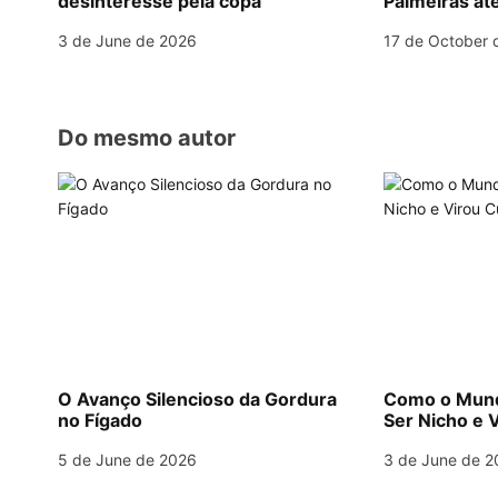
desinteresse pela copa
Palmeiras até
a
3 de June de 2026
17 de October 
t
i
o
Do mesmo autor
n
O Avanço Silencioso da Gordura
Como o Mund
no Fígado
Ser Nicho e V
5 de June de 2026
3 de June de 2