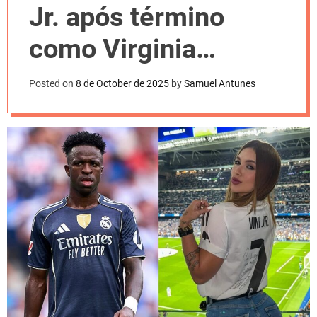
l
Jr. após término
o
r
m
como Virginia
o
d
Fonseca
e
Posted on
8 de October de 2025
by
Samuel Antunes