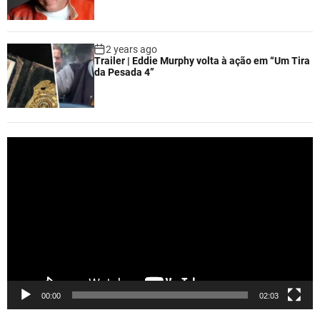
2 years ago
Trailer | Eddie Murphy volta à ação em “Um Tira
da Pesada 4”
V
i
d
e
o
P
l
a
y
e
00:00
02:03
r