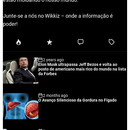
Junte-se a nós no Wikkiz – onde a informação é
poder!
P
R
C
T
o
e
o
a
p
c
m
g
2 years ago
u
e
m
g
Elon Musk ultrapassa Jeff Bezos e volta ao
l
n
e
e
posto de americano mais rico do mundo na lista
a
t
n
d
da Forbes
r
t
2 months ago
O Avanço Silencioso da Gordura no Fígado