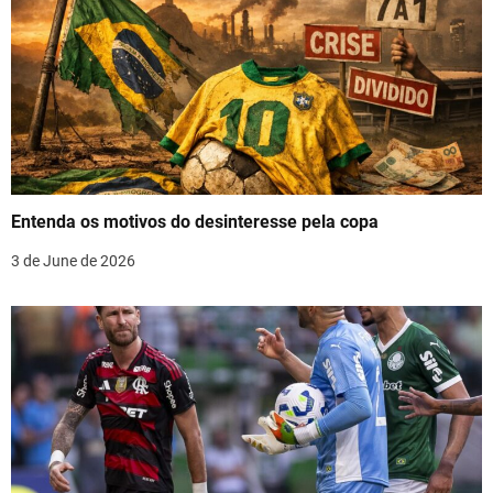
v
i
g
a
t
Entenda os motivos do desinteresse pela copa
i
3 de June de 2026
o
n