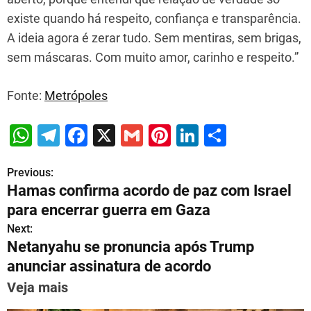
existe quando há respeito, confiança e transparência.
A ideia agora é zerar tudo. Sem mentiras, sem brigas,
sem máscaras. Com muito amor, carinho e respeito.”
Fonte:
Metrópoles
W
T
F
X
G
Pi
Li
S
h
el
a
m
nt
n
h
Previous:
P
at
e
c
ai
er
k
ar
Hamas confirma acordo de paz com Israel
s
gr
e
l
e
e
e
o
para encerrar guerra em Gaza
A
a
b
st
dI
s
Next:
p
m
o
n
Netanyahu se pronuncia após Trump
t
p
o
anunciar assinatura de acordo
n
k
Veja mais
a