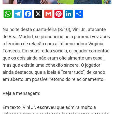
W
T
F
X
G
Pi
Li
S
h
el
a
m
nt
n
h
at
e
c
ai
er
k
ar
Na noite desta quarta-feira (8/10), Vini Jr., atacante
s
gr
e
l
e
e
e
do Real Madrid, se pronunciou pela primeira vez após
o término de relação com a influenciadora Virginia
A
a
b
st
dI
Fonseca. Em suas redes sociais, o jogador comentou
p
m
o
n
que os dois ainda não eram oficialmente um casal,
p
o
mas que existia uma conexão sincera. O jogador
k
ainda destacou que a ideia é “zerar tudo”, deixando
em aberto um possível retorno do relacionamento.
Veja a mensagem:
Em texto, Vini Jr. escreveu que admira muito a