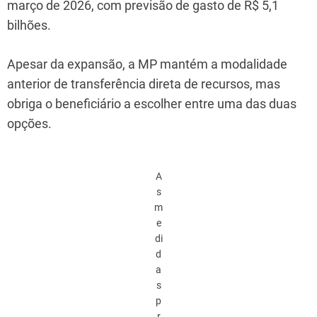
março de 2026, com previsão de gasto de R$ 5,1
bilhões.
Apesar da expansão, a MP mantém a modalidade
anterior de transferência direta de recursos, mas
obriga o beneficiário a escolher entre uma das duas
opções.
A
s
m
e
di
d
a
s
p
r