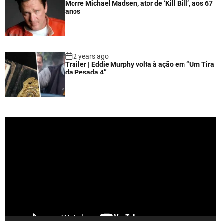
Morre Michael Madsen, ator de ‘Kill Bill’, aos 67
anos
2 years ago
Trailer | Eddie Murphy volta à ação em “Um Tira
da Pesada 4”
V
i
d
e
o
P
l
a
y
e