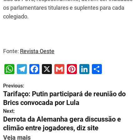
os parlamentares titulares e suplentes para cada
colegiado.
Fonte:
Revista Oeste
W
T
F
X
G
Pi
Li
S
h
el
a
m
nt
n
h
Previous:
P
at
e
c
ai
er
k
ar
Tarifaço: Putin participará de reunião do
s
gr
e
l
e
e
e
o
Brics convocada por Lula
A
a
b
st
dI
s
Next:
p
m
o
n
Derrota da Alemanha gera discussão e
t
p
o
climão entre jogadores, diz site
n
k
Veja mais