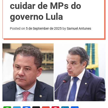
l
cuidar de MPs do
o
r
m
governo Lula
o
d
e
Posted on
5 de September de 2025
by
Samuel Antunes