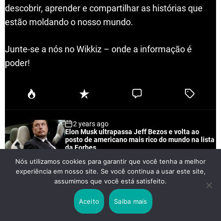
descobrir, aprender e compartilhar as histórias que
estão moldando o nosso mundo.
Junte-se a nós no Wikkiz – onde a informação é
poder!
P
R
C
T
o
e
o
a
p
c
m
g
2 years ago
u
e
m
g
Elon Musk ultrapassa Jeff Bezos e volta ao
l
n
e
e
posto de americano mais rico do mundo na lista
a
t
n
d
da Forbes
r
t
Nós utilizamos cookies para garantir que você tenha a melhor
experiência em nosso site. Se você continua a usar este site,
assumimos que você está satisfeito.
2 months ago
O Avanço Silencioso da Gordura no Fígado
Aceito
Saiba mais