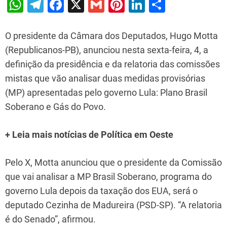
W
T
F
X
G
Pi
Li
S
h
el
a
m
nt
n
h
at
e
c
ai
er
k
ar
O presidente da Câmara dos Deputados, Hugo Motta
s
gr
e
l
e
e
e
(Republicanos-PB), anunciou nesta sexta-feira, 4, a
definição da presidência e da relatoria das comissões
A
a
b
st
dI
mistas que vão analisar duas medidas provisórias
p
m
o
n
(MP) apresentadas pelo governo Lula: Plano Brasil
p
o
Soberano e Gás do Povo.
k
+ Leia mais notícias de Política em Oeste
Pelo X, Motta anunciou que o presidente da Comissão
que vai analisar a MP Brasil Soberano, programa do
governo Lula depois da taxação dos EUA, será o
deputado Cezinha de Madureira (PSD-SP). “A relatoria
é do Senado”, afirmou.