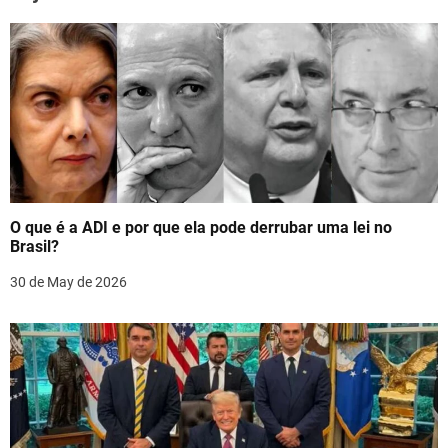
a
v
i
g
a
t
O que é a ADI e por que ela pode derrubar uma lei no
i
Brasil?
o
30 de May de 2026
n