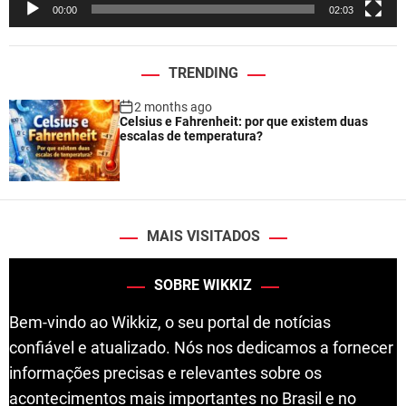
00:00
02:03
r
TRENDING
2 months ago
Celsius e Fahrenheit: por que existem duas
escalas de temperatura?
MAIS VISITADOS
SOBRE WIKKIZ
Bem-vindo ao Wikkiz, o seu portal de notícias
confiável e atualizado. Nós nos dedicamos a fornecer
informações precisas e relevantes sobre os
acontecimentos mais importantes no Brasil e no