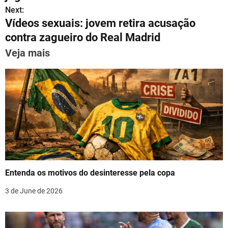
A
a
b
st
dI
s
Next:
p
m
o
n
Vídeos sexuais: jovem retira acusação
t
p
o
contra zagueiro do Real Madrid
n
k
Veja mais
a
v
i
g
a
t
Entenda os motivos do desinteresse pela copa
i
3 de June de 2026
o
n