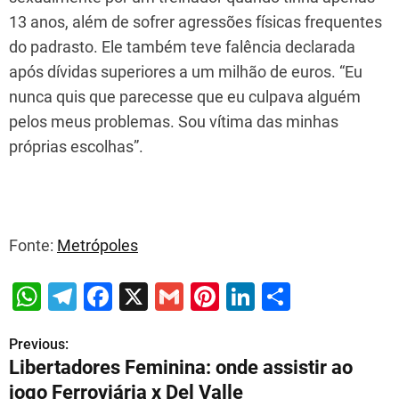
13 anos, além de sofrer agressões físicas frequentes
do padrasto. Ele também teve falência declarada
após dívidas superiores a um milhão de euros. “Eu
nunca quis que parecesse que eu culpava alguém
pelos meus problemas. Sou vítima das minhas
próprias escolhas”.
Fonte:
Metrópoles
W
T
F
X
G
Pi
Li
S
h
el
a
m
nt
n
h
Previous:
P
at
e
c
ai
er
k
ar
Libertadores Feminina: onde assistir ao
s
gr
e
l
e
e
e
o
jogo Ferroviária x Del Valle