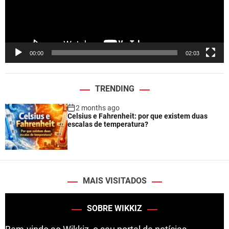
P
l
a
y
e
00:00
02:03
r
TRENDING
2 months ago
Celsius e Fahrenheit: por que existem duas
escalas de temperatura?
MAIS VISITADOS
SOBRE WIKKIZ