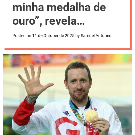
l
minha medalha de
o
r
m
ouro”, revela
o
d
campeão olímpico
e
Posted on
11 de October de 2025
by
Samuel Antunes