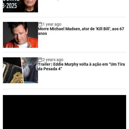
1 year ago
Morre Michael Madsen, ator de ‘Kill Bill’, aos 67
anos
2 years ago
Trailer | Eddie Murphy volta à ação em “Um Tira
da Pesada 4”
V
i
d
e
o