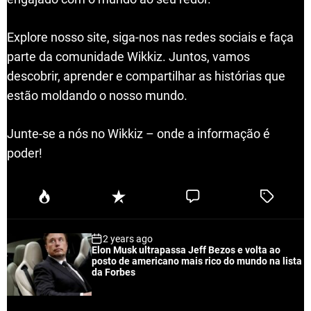
Explore nosso site, siga-nos nas redes sociais e faça
parte da comunidade Wikkiz. Juntos, vamos
descobrir, aprender e compartilhar as histórias que
estão moldando o nosso mundo.
Junte-se a nós no Wikkiz – onde a informação é
poder!
P
R
C
T
o
e
o
a
p
c
m
g
2 years ago
u
e
m
g
Elon Musk ultrapassa Jeff Bezos e volta ao
l
n
e
e
posto de americano mais rico do mundo na lista
a
t
n
d
da Forbes
r
t