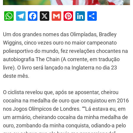
W
T
F
X
G
Pi
Li
S
h
el
a
m
nt
n
h
at
e
c
ai
er
k
ar
Um dos grandes nomes das Olimpíadas, Bradley
s
gr
e
l
e
e
e
Wiggins, cinco vezes ouro no maior campeonato
poliesportivo do mundo, fez revelações chocantes na
A
a
b
st
dI
autobiografia The Chain (A corrente, em tradução
p
m
o
n
livre). O livro será lançado na Inglaterra no dia 23
p
o
deste mês.
k
O ciclista revelou que, após se aposentar, cheirou
cocaína na medalha de ouro que conquistou em 2016
nos Jogos Olímpicos de Londres. ““Lá estava eu, em
um armário, cheirando cocaína da minha medalha de
ouro, zombando da minha conquista, odiando-a pelo