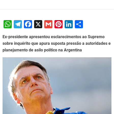
W
T
F
X
G
Pi
Li
S
h
el
a
m
nt
n
h
Ex-presidente apresentou esclarecimentos ao Supremo
at
e
c
ai
er
k
ar
sobre inquérito que apura suposta pressão a autoridades e
s
gr
e
l
e
e
e
planejamento de asilo político na Argentina
A
a
b
st
dI
p
m
o
n
p
o
k