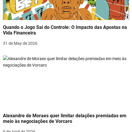
g
a
t
Quando o Jogo Sai do Controle: O Impacto das Apostas na
i
Vida Financeira
o
31 de May de 2026
n
Alexandre de Moraes quer limitar delações premiadas em
meio às negociações de Vorcaro
9 de April de 2026