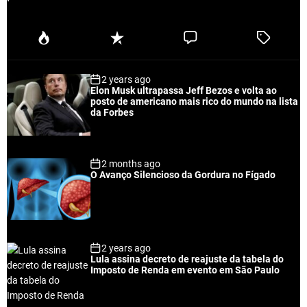
P
R
C
T
o
e
o
a
p
c
m
g
2 years ago
u
e
m
g
Elon Musk ultrapassa Jeff Bezos e volta ao
l
n
e
e
posto de americano mais rico do mundo na lista
a
t
n
d
da Forbes
r
t
2 months ago
O Avanço Silencioso da Gordura no Fígado
2 years ago
Lula assina decreto de reajuste da tabela do
Imposto de Renda em evento em São Paulo