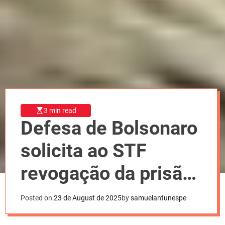
l
o
r
m
o
d
e
3 min read
Defesa de Bolsonaro
solicita ao STF
revogação da prisão
domiciliar
Posted on
23 de August de 2025
by
samuelantunespe