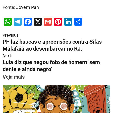
Fonte:
Jovem Pan
W
T
F
X
G
Pi
Li
S
h
el
a
m
nt
n
h
Previous:
P
at
e
c
ai
er
k
ar
PF faz buscas e apreensões contra Silas
s
gr
e
l
e
e
e
o
Malafaia ao desembarcar no RJ.
A
a
b
st
dI
s
Next:
p
m
o
n
Lula diz que negou foto de homem ‘sem
t
p
o
dente e ainda negro’
n
k
Veja mais
a
v
i