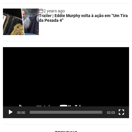
2 years ago
Trailer | Eddie Murphy volta à ação em “Um Tira
da Pesada 4”
V
i
d
e
o
P
l
a
y
e
00:00
02:03
r