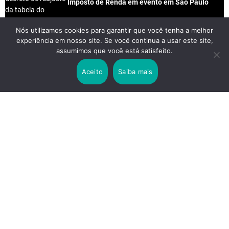
Imposto de Renda em evento em São Paulo
Nós utilizamos cookies para garantir que você tenha a melhor
experiência em nosso site. Se você continua a usar este site,
2 years ago
assumimos que você está satisfeito.
Lei Rouanet e Petrobras financiam evento em
que Lula pediu votos para Boulos
Aceito
Saiba mais
2 years ago
Os 20 Benefícios do Chá Verde
LINKS IMPORTANTES
Política de Privacidade
Contato