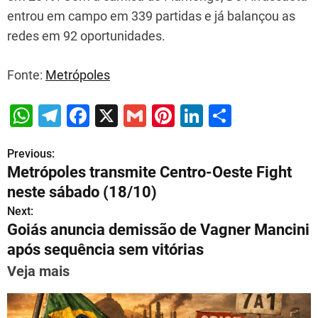
entrou em campo em 339 partidas e já balançou as
redes em 92 oportunidades.
Fonte:
Metrópoles
W
T
F
X
G
Pi
Li
S
h
el
a
m
nt
n
h
Previous:
P
at
e
c
ai
er
k
ar
Metrópoles transmite Centro-Oeste Fight
s
gr
e
l
e
e
e
o
neste sábado (18/10)
A
a
b
st
dI
s
Next:
p
m
o
n
Goiás anuncia demissão de Vagner Mancini
t
p
o
após sequência sem vitórias
n
k
Veja mais
a