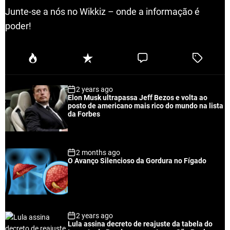
Junte-se a nós no Wikkiz – onde a informação é
poder!
P
R
C
T
o
e
o
a
p
c
m
g
2 years ago
u
e
m
g
Elon Musk ultrapassa Jeff Bezos e volta ao
l
n
e
e
posto de americano mais rico do mundo na lista
a
t
n
d
da Forbes
r
t
2 months ago
O Avanço Silencioso da Gordura no Fígado
2 years ago
Lula assina decreto de reajuste da tabela do