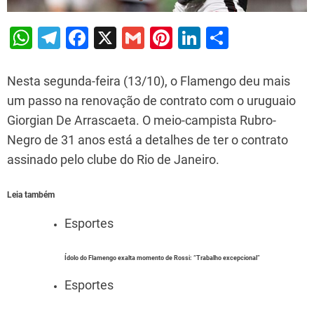
W
T
F
X
G
Pi
Li
S
h
el
a
m
nt
n
h
at
e
c
ai
er
k
ar
Nesta segunda-feira (13/10), o Flamengo deu mais
s
gr
e
l
e
e
e
um passo na renovação de contrato com o uruguaio
Giorgian De Arrascaeta. O meio-campista Rubro-
A
a
b
st
dI
Negro de 31 anos está a detalhes de ter o contrato
p
m
o
n
assinado pelo clube do Rio de Janeiro.
p
o
k
Leia também
Esportes
Ídolo do Flamengo exalta momento de Rossi: “Trabalho excepcional”
Esportes