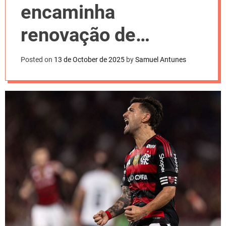
l
encaminha
o
r
m
renovação de
o
d
contrato com De
e
Posted on
13 de October de 2025
by
Samuel Antunes
Arrascaeta; confira