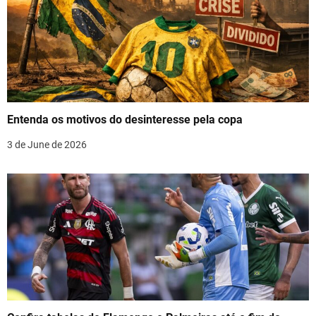
v
i
g
a
t
Entenda os motivos do desinteresse pela copa
i
3 de June de 2026
o
n