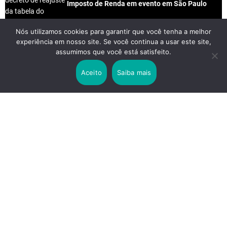
Imposto de Renda em evento em São Paulo
Nós utilizamos cookies para garantir que você tenha a melhor
experiência em nosso site. Se você continua a usar este site,
2 years ago
assumimos que você está satisfeito.
Lei Rouanet e Petrobras financiam evento em
que Lula pediu votos para Boulos
Aceito
Saiba mais
2 years ago
Os 20 Benefícios do Chá Verde
LINKS IMPORTANTES
Política de Privacidade
Contato