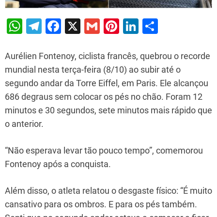
W
T
F
X
G
Pi
Li
S
h
el
a
m
nt
n
h
at
e
c
ai
er
k
ar
Aurélien Fontenoy, ciclista francês, quebrou o recorde
s
gr
e
l
e
e
e
mundial nesta terça-feira (8/10) ao subir até o
segundo andar da Torre Eiffel, em Paris. Ele alcançou
A
a
b
st
dI
686 degraus sem colocar os pés no chão. Foram 12
p
m
o
n
minutos e 30 segundos, sete minutos mais rápido que
p
o
o anterior.
k
“Não esperava levar tão pouco tempo”, comemorou
Fontenoy após a conquista.
Além disso, o atleta relatou o desgaste físico: “É muito
cansativo para os ombros. E para os pés também.