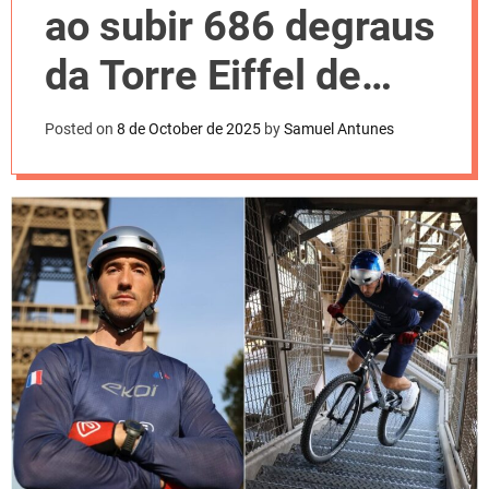
l
ao subir 686 degraus
o
r
m
da Torre Eiffel de
o
d
bicicleta
e
Posted on
8 de October de 2025
by
Samuel Antunes