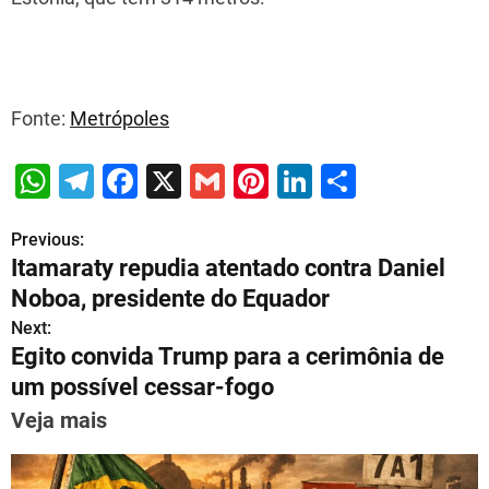
Fonte:
Metrópoles
W
T
F
X
G
Pi
Li
S
h
el
a
m
nt
n
h
Previous:
P
at
e
c
ai
er
k
ar
Itamaraty repudia atentado contra Daniel
s
gr
e
l
e
e
e
o
Noboa, presidente do Equador
A
a
b
st
dI
s
Next:
p
m
o
n
Egito convida Trump para a cerimônia de
t
p
o
um possível cessar-fogo
n
k
Veja mais
a