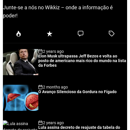
Junte-se a nós no Wikkiz – onde a informação é
poder!
P
R
C
T
o
e
o
a
p
c
m
g
2 years ago
u
e
m
g
Elon Musk ultrapassa Jeff Bezos e volta ao
l
n
e
e
posto de americano mais rico do mundo na lista
a
t
n
d
da Forbes
r
t
2 months ago
O Avanço Silencioso da Gordura no Fígado
2 years ago
Lula assina decreto de reajuste da tabela do