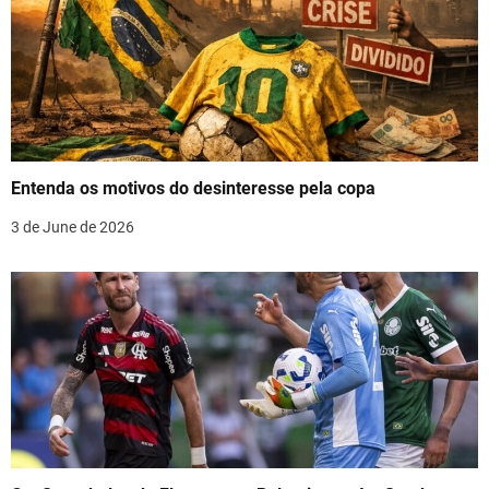
v
i
g
a
t
Entenda os motivos do desinteresse pela copa
i
3 de June de 2026
o
n