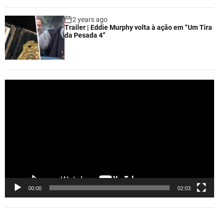
2 years ago
Trailer | Eddie Murphy volta à ação em “Um Tira
da Pesada 4”
V
i
d
e
o
P
l
a
y
e
00:00
02:03
r