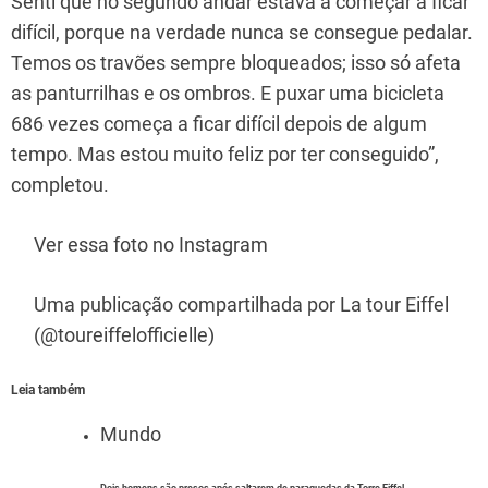
Senti que no segundo andar estava a começar a ficar
difícil, porque na verdade nunca se consegue pedalar.
Temos os travões sempre bloqueados; isso só afeta
as panturrilhas e os ombros. E puxar uma bicicleta
686 vezes começa a ficar difícil depois de algum
tempo. Mas estou muito feliz por ter conseguido”,
completou.
Ver essa foto no Instagram
Uma publicação compartilhada por La tour Eiffel
(@toureiffelofficielle)
Leia também
Mundo
Dois homens são presos após saltarem de paraquedas da Torre Eiffel