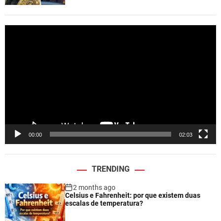
V
i
d
e
o
P
l
a
y
e
00:00
02:03
r
TRENDING
2 months ago
Celsius e Fahrenheit: por que existem duas
escalas de temperatura?