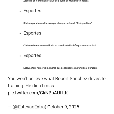
Zagueiro ex-Corinthians é alvo de Bayern de Munique e Chelsea
Esportes
Chelsea parabeniza Estêvão por atuação no Brasil: “Seleção-Man”
Esportes
Chelsea destaca coincidência na carreira de Estêvão para cutucar rival
Esportes
Estêvão tem números melhores que concorrentes no Chelsea. Compare
You won’t believe what Robert Sanchez drives to
training. He didn’t miss
pic.twitter.com/GkNBbAUHtK
— (@EstevaoExtra)
October 9, 2025