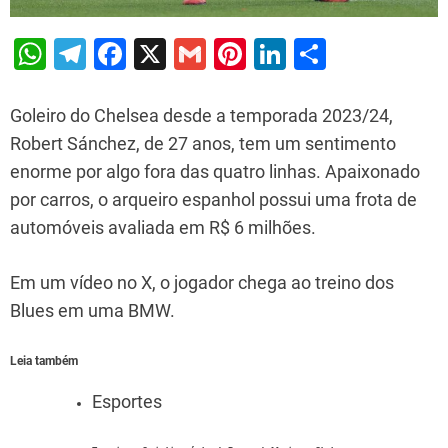
W
T
F
X
G
Pi
Li
S
h
el
a
m
nt
n
h
at
e
c
ai
er
k
ar
Goleiro do Chelsea desde a temporada 2023/24,
s
gr
e
l
e
e
e
Robert Sánchez, de 27 anos, tem um sentimento
enorme por algo fora das quatro linhas. Apaixonado
A
a
b
st
dI
por carros, o arqueiro espanhol possui uma frota de
p
m
o
n
automóveis avaliada em R$ 6 milhões.
p
o
k
Em um vídeo no X, o jogador chega ao treino dos
Blues em uma BMW.
Leia também
Esportes