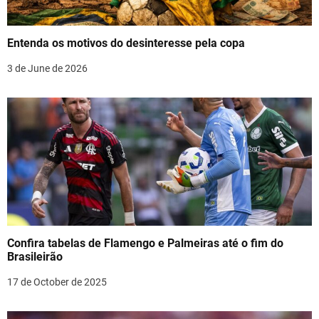
a
t
Entenda os motivos do desinteresse pela copa
i
3 de June de 2026
o
n
Confira tabelas de Flamengo e Palmeiras até o fim do
Brasileirão
17 de October de 2025