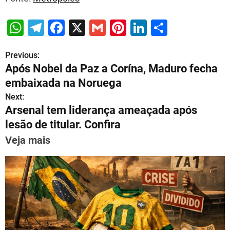
W
T
F
X
G
Pi
Li
S
h
el
a
m
nt
n
h
Previous:
P
at
e
c
ai
er
k
ar
Após Nobel da Paz a Corína, Maduro fecha
s
gr
e
l
e
e
e
o
embaixada na Noruega
A
a
b
st
dI
s
Next:
p
m
o
n
Arsenal tem liderança ameaçada após
t
p
o
lesão de titular. Confira
n
k
Veja mais
a
v
i
g