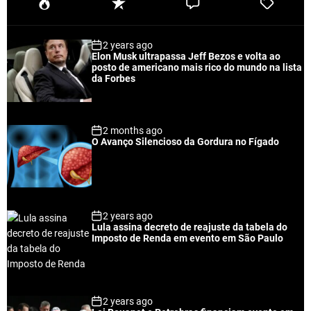
P
R
C
T
o
e
o
a
p
c
m
g
2 years ago
u
e
m
g
Elon Musk ultrapassa Jeff Bezos e volta ao
l
n
e
e
posto de americano mais rico do mundo na lista
a
t
n
d
da Forbes
r
t
2 months ago
O Avanço Silencioso da Gordura no Fígado
2 years ago
Lula assina decreto de reajuste da tabela do
Imposto de Renda em evento em São Paulo
2 years ago