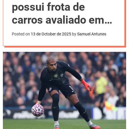
l
possui frota de
o
r
m
carros avaliado em
o
d
R$ 6 milhões
e
Posted on
13 de October de 2025
by
Samuel Antunes