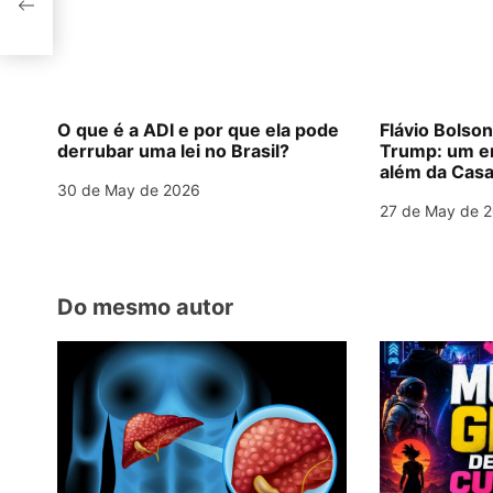
v
i
g
O que é a ADI e por que ela pode
Flávio Bolso
derrubar uma lei no Brasil?
Trump: um e
a
além da Casa
30 de May de 2026
t
27 de May de 
i
o
Do mesmo autor
n