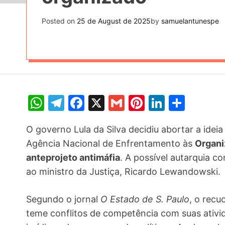
Posted on
25 de August de 2025
by
samuelantunespe
W
T
F
X
G
Pi
Li
S
h
el
a
m
nt
n
h
O governo Lula da Silva decidiu abortar a idei
at
e
c
ai
er
k
ar
Agência Nacional de Enfrentamento às
Organi
s
gr
e
l
e
e
e
anteprojeto antimáfia
. A possível autarquia 
A
a
b
st
dI
ao ministro da Justiça, Ricardo Lewandowski.
p
m
o
n
p
o
Segundo o jornal
O Estado de S. Paulo
, o recu
k
teme conflitos de competência com suas ativi