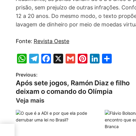
prisão, sem prejuízo de outras infrações. Con
12 a 20 anos. Do mesmo modo, o texto propõe 
lavagem de dinheiro por meio de moedas virtua
Fonte:
Revista Oeste
W
T
F
X
G
Pi
Li
S
h
el
a
m
nt
n
h
Previous:
P
at
e
c
ai
er
k
ar
Após sete jogos, Ramón Diaz e filho
s
gr
e
l
e
e
e
o
deixam o comando do Olímpia
A
a
b
st
dI
s
Veja mais
p
m
o
n
t
p
o
n
k
ilho
a