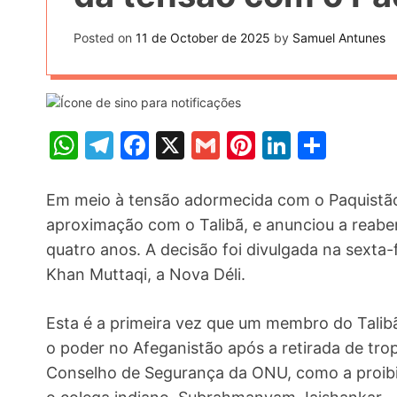
t
k
n
h
e
Posted on
11 de October de 2025
by
Samuel Antunes
k
a
r
e
r
e
d
e
s
I
W
T
F
X
G
Pi
Li
S
t
n
h
el
a
m
nt
n
h
at
e
c
ai
er
k
ar
Em meio à tensão adormecida com o Paquistão
s
gr
e
l
e
e
e
aproximação com o Talibã, e anunciou a reabe
quatro anos. A decisão foi divulgada na sexta-f
A
a
b
st
dI
Khan Muttaqi, a Nova Déli.
p
m
o
n
p
o
Esta é a primeira vez que um membro do Talibã
k
o poder no Afeganistão após a retirada de tr
Conselho de Segurança da ONU, como a proibiç