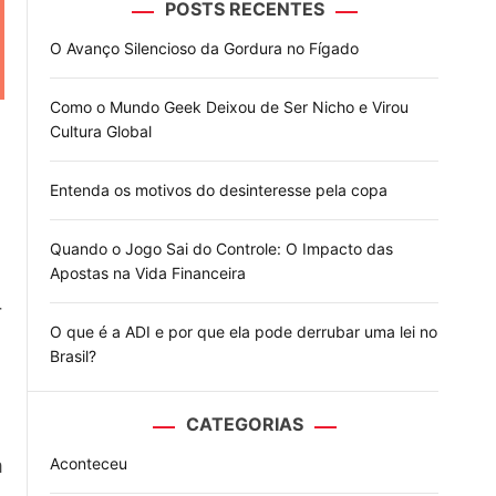
POSTS RECENTES
o
d
O Avanço Silencioso da Gordura no Fígado
e
Como o Mundo Geek Deixou de Ser Nicho e Virou
Cultura Global
Entenda os motivos do desinteresse pela copa
Quando o Jogo Sai do Controle: O Impacto das
Apostas na Vida Financeira
r
O que é a ADI e por que ela pode derrubar uma lei no
Brasil?
CATEGORIAS
m
Aconteceu