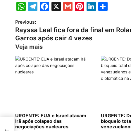
W
T
F
X
G
Pi
Li
S
h
el
a
m
nt
n
h
Previous:
P
at
e
c
ai
er
k
ar
Rayssa Leal fica fora da final em Rol
s
gr
e
l
e
e
e
o
Garros após cair 4 vezes
A
a
b
st
dI
s
Veja mais
p
m
o
n
t
p
o
n
k
a
v
i
g
URGENTE: EUA e Israel atacam
URGENTE: Do
Irã após colapso das
bloqueio tota
a
negociações nucleares
venezuelanos 
s