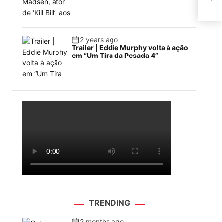
Con
2 years ago
Trailer | Eddie Murphy volta à ação
em “Um Tira da Pesada 4”
TRENDING
2 months ago