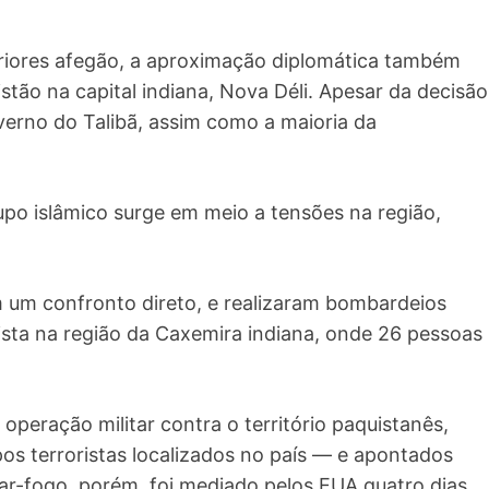
riores afegão, a aproximação diplomática também
tão na capital indiana, Nova Déli. Apesar da decisão
verno do Talibã, assim como a maioria da
po islâmico surge em meio a tensões na região,
m um confronto direto, e realizaram bombardeios
sta na região da Caxemira indiana, onde 26 pessoas
peração militar contra o território paquistanês,
upos terroristas localizados no país — e apontados
r-fogo, porém, foi mediado pelos EUA quatro dias