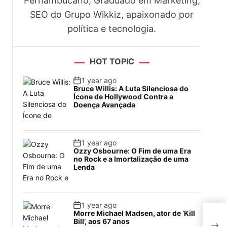
Pernambucano, Graduado em Marketing,
SEO do Grupo Wikkiz, apaixonado por
política e tecnologia.
HOT TOPIC
1 year ago
Bruce Willis: A Luta Silenciosa do
Ícone de Hollywood Contra a
Doença Avançada
1 year ago
Ozzy Osbourne: O Fim de uma Era
no Rock e a Imortalização de uma
Lenda
1 year ago
.
Joã
Morre Michael Madsen, ator de ‘Kill
de e
Bill’, aos 67 anos